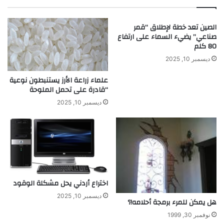
ي
ف
ة
ي
الصين تعد خطة لإطلاق “قمر
ا
صناعي” يضيء السماء على ارتفاع
ل
80 كلم
ح
ديسمبر 10, 2025
ي
ا
علماء زراعة الأرز يستنبطون نوعية
ة
“قادرة على تحمل الملوحة
ا
ل
ديسمبر 10, 2025
ي
و
م
ي
ة
اختراع أردني يحل مشكلة الوقود
ديسمبر 10, 2025
هل يمكن للمرء برمجة أحلامه!؟
نوفمبر 30, 1999