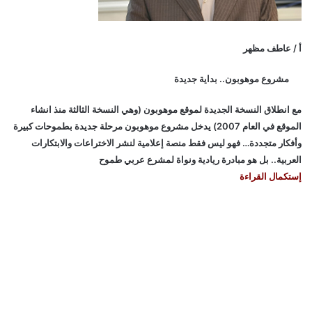
أ / عاطف مظهر
مشروع موهوبون.. بداية جديدة
مع انطلاق النسخة الجديدة لموقع موهوبون (وهي النسخة الثالثة منذ انشاء
الموقع في العام 2007) يدخل مشروع موهوبون مرحلة جديدة بطموحات كبيرة
وأفكار متجددة… فهو ليس فقط منصة إعلامية لنشر الاختراعات والابتكارات
العربية.. بل هو مبادرة ريادية ونواة لمشرع عربي طموح
إستكمال القراءة