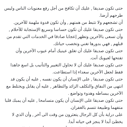
حتى تكون صديقا , عليك أن تكافح من أجل رفع معنويات الناس وليس
طرحهم أرضا.
أن تشجعهم ولا تثبط من همتهم , وأن تكون قدوة ملهمة للآخرين.
حتى تكون صديقا عليك أن تكون حساسا وسريع الإستجابة للأحلام ,
وأن تسعى بالآخرين وتظهر إعجابا صادقا في الخدمات التي تقدم من
قبلهم , فهي بدورها تغني وتخصب حياتك.
حتى تكون صديقا عليك أن تغلق عينيك أمام عيوب الآخرين وأن
تفتحها لعيوبك أنت.
حتى تكون صديقا عليك أن لا تحاول التغيير والتأنيب بل اسع جاهدا
فقط لجعل الآخرين سعداء إذا استطاعت.
حتى تكون صديقا , على الإنسان أن يكون نفسه , عليه أن يكون قد
انتهى من النفاق والتكلف الزائد والتظاهر , عليه أن يقابل ويختلط مع
الآخرين ببساطه وهدوء وتواضع .
حتى تكون صديقا على الإنسان أن يكون متسامحا , عليه أن يمبك قلبا
متفهما وطبيعة تتسم بالغفران.
على دراية بأن كل الرجال يتعثرون من وقت الى آخر , وأن الذي لا
يخطئ أبدا لا ينجز في حياته أبدا.