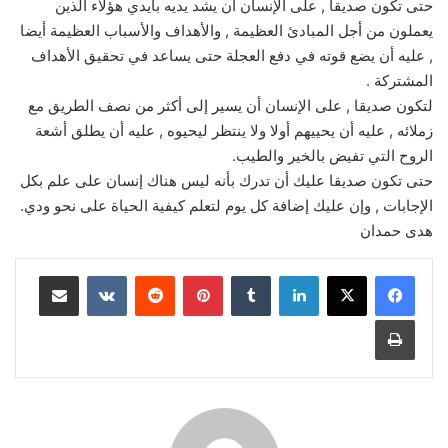
حتى تكون صديقا , على الإنسان أن يشد يديه بأيدي هؤلاء الذين
يعملون من أجل المبادئ العظيمة , والأهداف والأسباب العظيمة أيضا
, عليه أن يضع قوته في دفع العجلة حتى يساعد في تحقيق الأهداف
المشتركة .
لتكون صديقا , على الإنسان أن يسير إلى أكثر من نصف الطريق مع
زملائه , عليه أن يحييهم أولا ولا ينتظر ليحيوه , عليه أن يطلق أشعة
الروح التي تفيض بالخير والطيب.
حتى تكون صديقا عليك أن تدرك بأنه ليس هناك إنسان على علم بكل
الإجابات , وإن عليك إضافة كل يوم لتعلم كيفية الحياة على نحو ودي.
هدى حمدان
لينكدإن
‏Tumblr
بينتيريست
‏Reddit
‏VKontakte
مشاركة عبر البريد
طباعة