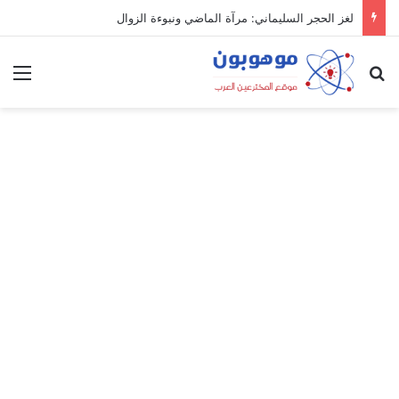
لغز الحجر السليماني: مرآة الماضي ونبوءة الزوال
بحث عن
الق