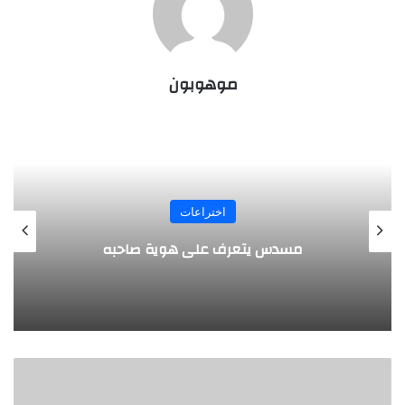
موهوبون
المجلة
طفل مصري يخرج قصاصات الورق من أنفه
وفمه
ب
ر
م