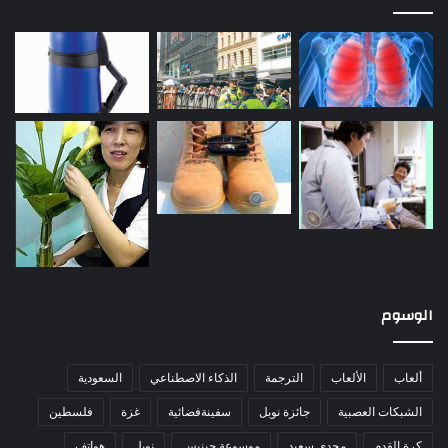
الوسوم
ألعاب
الألعاب
الترجمة
الذكاء الاصطناعي
السعودية
الشبكات العصبية
جائزة نوبل
سفينةفضائية
غزة
فلسطين
كرة القدم
مجدي سعيد
موسوعة جينيس
نوبل
هواتف