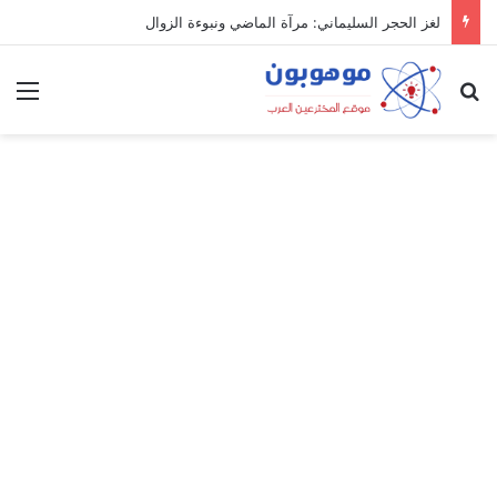
لغز الحجر السليماني: مرآة الماضي ونبوءة الزوال
بحث عن
الق