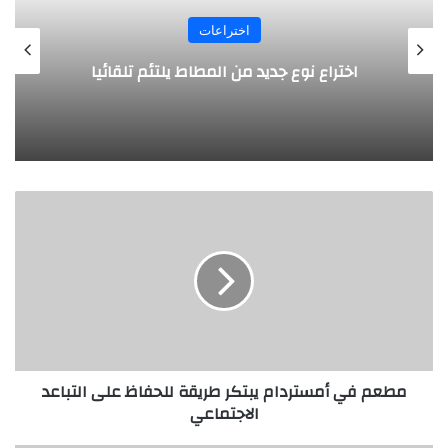
اختراعات
اختراع نوع جديد من المطاط يلتئم تلقائيا
مطعم
في
أمستردام
يبتكر
طريقة
للحفاظ
على
التباعد
الاجتماعي
مطعم في أمستردام يبتكر طريقة للحفاظ على التباعد
الاجتماعي