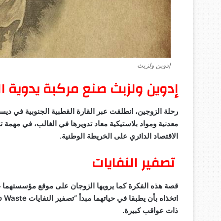
إدوين ولزبث
إدوين ولزبث صنع مركبة يدوية ا
معدنية ومواد بلاستيكية معاد تدويرها في الغالب، في مهمة 
الاقتصاد الدائري على الخريطة الوطنية.
تصفير النفايات
قصة هذه الفكرة كما يرويها الزوجان على موقع مؤسستهما غ
اتخذاه بأن يطبقا في حياتهما مبدأ “تصفير النفايات
o Waste
ذات عواقب كبيرة.