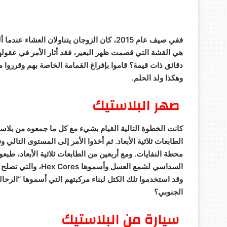
ففي صيف عام 2015، كان الزوجان يتناولان الع
هي القشة التي قصمت ظهر البعير، فقد أثار الأمر في عقولهما
دقائق ذات قيمة؟ قاموا بإفراغ القمامة الخاصة بهم وقرروا 
وهكذا ولد الحلم.
صهر البلاستيك
كانت الخطوة التالية القيام بشيء مع كل ما جمعوه من بلا
الطابعات ثلاثية الأبعاد. ثم أخذوا الأمر إلى المستوى التال
محطة النفايات. ومع أربعين من الطابعات ثلاثية الأبعاد، طب
السداسي لشمع العسل وأسموها
Hex Cores
، والتي تصلح 
وقد استخدموا تلك الكتل لبناء مركبتهم التي أسموها “الرحا
الجنوبي؟
سيارة من البلاستيك