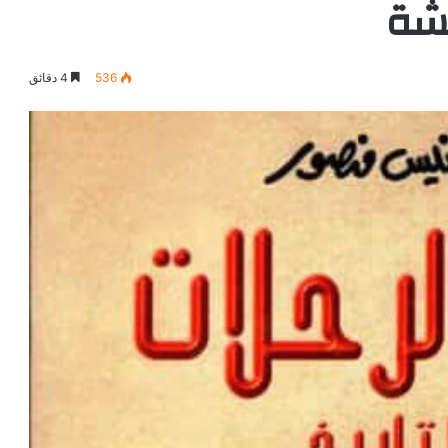
شة
536
4 دقائق