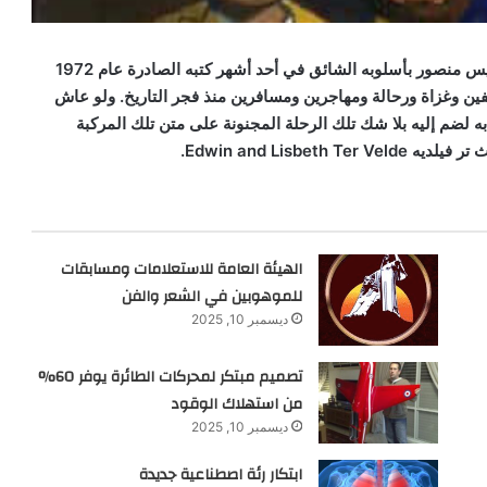
أربعة وخمسون رحلة غريبة حكاها الكاتب المصري الراحل أنيس منصور بأسلوبه الشائق في أحد أشهر كتبه الصادرة عام 1972
ن وغزاة ورحالة ومهاجرين ومسافرين منذ فجر التاريخ. ولو عاش
ابه لضم إليه بلا شك تلك الرحلة المجنونة على متن تلك المركبة
ث تر فيلديه
Edwin and Lisbeth Ter Velde
.
الهيئة العامة للاستعلامات ومسابقات
للموهوبين في الشعر والفن
ديسمبر 10, 2025
تصميم مبتكر لمحركات الطائرة يوفر 60%
من استهلاك الوقود
ديسمبر 10, 2025
ابتكار رئة اصطناعية جديدة