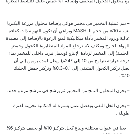
مع محلول الكحول المخفف وإضافة 1% حمض خليك لتنشيط البكتريا
.
– تتم عملية التخمير في مخمر هوائي بإضافة محلول مزرعة البكتريا
بنسبة 10% من حجم الـ MASH ويراعي أن تكون التهوية ذات كفاءة
عالية ويزود المخمر بأداة ميكانيكية لمنع الرغوة بالإضافة إلي مصيدة
للهواء الخارج ومكثف لاسترجاع المواد المتطايرة( الكحول وحمض
الخليك) إلي المخمر لزيادة الإنتاج (ويعمل تبريد داخلي للمخمر بماء
درجة حرارته تتراوح من 10 إلي 24ºم) ويظل لمدة يومين إلي أن
يصل تركيز الكحول المتبقي إلي 0.1-0.3% وتركيز حمض الخليك
10% .
– يخزن المحلول الناتج من التخمير ثم يرشح في مرشح مرة واحدة .
– يخزن الخل النقي ويفضل عمل بسترة له لإمكانية تخزينه لفترة
طويلة .
– يعبأ في عبوات مختلفة ويباع كخل بتركيز 10% أو يخفف بتركيز 6%