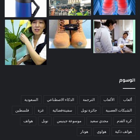
الوسوم
ألعاب
الألعاب
الترجمة
الذكاء الاصطناعي
السعودية
الشبكات العصبية
جائزة نوبل
سفينةفضائية
غزة
فلسطين
كرة القدم
مجدي سعيد
موسوعة جينيس
نوبل
هواتف
هواتف ذكية
هواوي
هونار