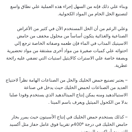
وبناء علي ذلك فإنه من السهل إجراء هذه العملية علي نطاق واسع
لتصنيع الخل الخام من المواد الكحولية.
وعلي الرغم من أن الخل المستخدم الآن في كثير من الأغراض
الصناعية والغذائية يتكون أساساً من محلول مخفف من حامض
الاسيتيك المذاب في الماء فإن طعمه وصفاته الخاصة ترجع إلي
احتوائه علي كميات صغيرة من مواد أخرى مشتقة من مواد تحضيرية
وبصفة خاصة علي الاسترات كالايثيل استيات التي تضفي عليه رائحة
عطرية.
– يعتبر تصنيع حمض الخليك والخل من الصناعات الهامة نظراً لاحتياج
العديد من الصناعات لحمض الخليك حيث يدخل في صناعة
الاستيالدهيد ومنه يمكن إنتاج الميتالدهيد الذي يستخدم وقودا صلبا
بدلا من الكحول الميثيل ويعرف باسم الميتا .
– كذلك يستخدم حمض الخليك في إنتاج الأسيتون حيث يمرر بخار
حامض الخليك في درجة 400ºم تقريبا فوق عامل حفاز مثل أكسيد
الثوريوم أو اكسيد المنجنيز .