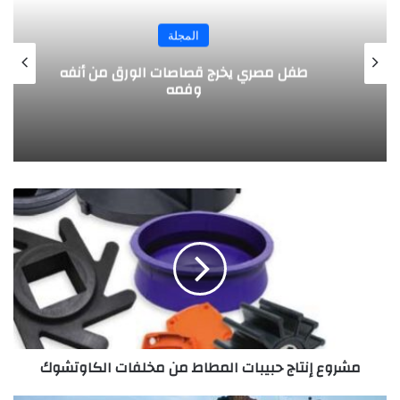
المجلة
طفل مصري يخرج قصاصات الورق من أنفه
وفمه
م
ش
ر
و
ع
إ
ن
ت
ا
مشروع إنتاج حبيبات المطاط من مخلفات الكاوتشوك
ج
ح