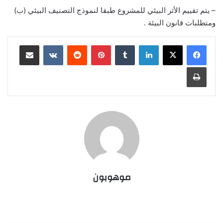
– يتم تقييم الأثر البيئي للمشروع طبقا لنموذج التصنيف البيئي (ب)
ومتطلبات قانون البيئة .
لينكدإن
‏Tumblr
بينتيريست
‏Reddit
‏VKontakte
مشاركة عبر البريد
طباعة
موهوبون