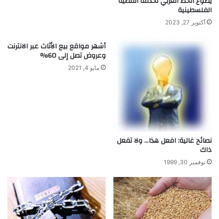
يطوع الخط العربي لخدمة القضية
الفلسطينية
ا
ف
و
ا
أكتوبر 27, 2023
ت
ت
ش
ا
أشهر مواقع بيع الأثاث عبر الانترنت
و
ل
وعروض تصل إلى 60%
ك
ن
مايو 4, 2021
خ
ي
ل
نصائح غالية: افعل هذا… ولا تفعل
ذاك
نوفمبر 30, 1999