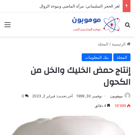
ميدل إيست: منظومة رقمية متكاملة تعيد تعريف التجارة والعمل والتواصل في مكان واحد
بحث عن
الق
الرئيسية
/
المجلة
المجلة
بنك المعلومات
إنتاج حمض الخليك والخل من
الكحول
موهوبون
نوفمبر 30, 1999
آخر تحديث: فبراير 2, 2023
0
18٬999
4 دقائق