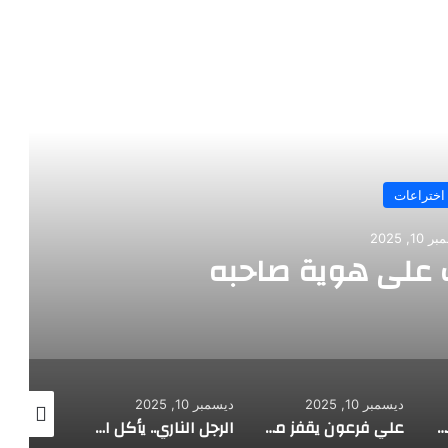
رأ التالي
اختراعات
10, 2025
على هوية صاحبه
ديسمبر 10, 2025
ديسمبر 10, 2025
ديسمبر 10, 2025
طفل مصري يخرج قصاصات الورق من أنفه وفمه
علي فرعون يقفز من الطابق العشرين ويأكل النار ويحطم سورا
الرجل الناري.. يأكل الجمر ويثني الحديد بأسنانه