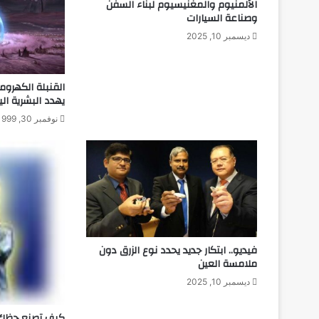
الألمنيوم والمغنيسيوم لبناء السفن
ل
وصناعة السيارات
ل
ديسمبر 10, 2025
م
و
ل
و
القنبلة الكهروم
د
يهدد البشرية ال
ح
نوفمبر 30, 1999
د
ي
ث
اً
فيديو.. ابتكار جديد يحدد نوع الزرق دون
ملامسة العين
ديسمبر 10, 2025