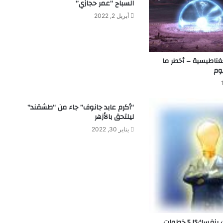
السباح “عمر حجازي”
ل
ك
أبريل 2, 2022
ش
ف
ا
ل
غناطيسية – أخطر ما
ف
يوم
ر
ا
غ
“أكرم عابد جانوف” جاء من “طشقند”
م
ليلتحق بالأزهر
ا
يناير 30, 2022
ق
ب
ل
ا
ل
أ
م
ا
ل
كيف تصنع حظك بنفسك؟! 5 خطوات