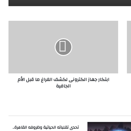
ا
ب
ت
ك
ا
ر
ج
ه
ا
ابتكار جهاز الكترونى لكشف الفراغ ما قبل الأم
ز
الجافية
ا
ل
ك
ت
ر
و
ن
تحدى تقلباته الحياتية وظروفه القاهرة..
ى