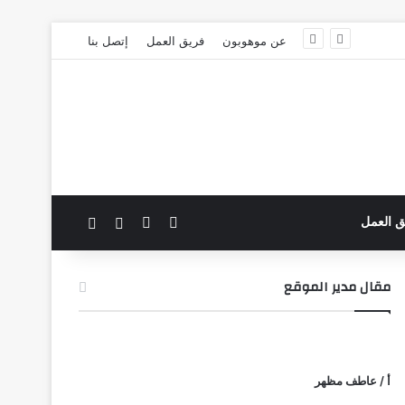
عن موهوبون
فريق العمل
إتصل بنا
‫X
فيسبوك
بحث عن
الوضع المظلم
ق العمل
مقال مدير الموقع
أ / عاطف مظهر