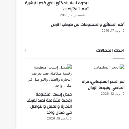
نيكولا تسلا المخترع الذي قدم للبشرية
أهم 3 اختراعات
أغسطس 12, 2018
أهم الحقائق والمعلومات عن كوكب الارض
أبريل 17, 2016
احدث المقالات
المجلة
ديسمبر 10, 2025
طفل مصري يخرج قصاصات الور
لغز الحجر السليماني: مرآة
الماضي ونبوءة الزوال
ميدل إيست: منظومة
أبريل 12, 2026
رقمية متكاملة تعيد تعريف
التجارة والعمل والتواصل
في مكان واحد
ديسمبر 10, 2025
ديسمبر 10, 2025
د
مارس 18, 2026
شاب مصري يأكل الزجاج منذ الطفولة
طائرة روسية لا تحتاج إلى مطار
مسدس يتعرف على هوية صاحبه