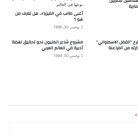
تصميم ٨ مهندسين مصريين
ل
ارية
ف
أغبى طالب في الفيزياء.. هل تعرف من
ي
هو ؟
ر
و
نوفمبر 30, 1999
س
ل
رع “القفل الاسطواني”
مشروع شاعر المليون نحو تحقيق نهضة
ا
ته من الفراعنة
أدبية في العالم العربي
س
نوفمبر 30, 1999
ت
خ
د
ا
م
ه
ل
م
ك
*
ا
ف
ح
ة