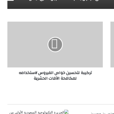
ت
ر
ك
ي
ب
ة
ل
ت
ح
تركيبة لتحسين خواص الفيروس لاستخدامه
س
لمكافحة الآفات الحشرية
ي
ن
خ
و
ا
ص
ا