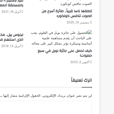
فوز 
ا
بالمسابقة المعم
ل
تطلقها ناسا قريباً.. طائرة أسرع من
ط
أبريل 16, 2021
الصوت تنافس كونكورد
ب
ق
ديسمبر 10, 2025
ة
ا
لينوس ييل.. مخت
ل
الذى استلهم فكر
ش
أبريل 13, 2019
م
كيف تحصل على جائزة نوبل في سبع
ع
خطوات!
ي
أكتوبر 5, 2023
ة
ل
ل
اترك تعليقاً
ب
ي
ت
لن يتم نشر عنوان بريدك الإلكتروني.
الحقول الإلزامية مشار إليها بـ
ا
ل
ا
م
ل
ل