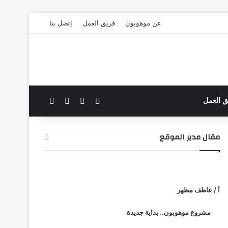
عن موهوبون
فريق العمل
إتصل بنا
‫X
فيسبوك
بحث عن
الوضع المظلم
ق العمل
مقال مدير الموقع
أ / عاطف مظهر
مشروع موهوبون.. بداية جديدة