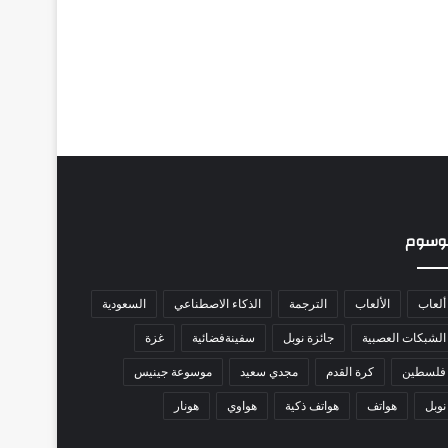
وسوم
ألعاب
الألعاب
الترجمة
الذكاء الاصطناعي
السعودية
الشبكات العصبية
جائزة نوبل
سفينةفضائية
غزة
فلسطين
كرة القدم
مجدي سعيد
موسوعة جينيس
نوبل
هواتف
هواتف ذكية
هواوي
هونار