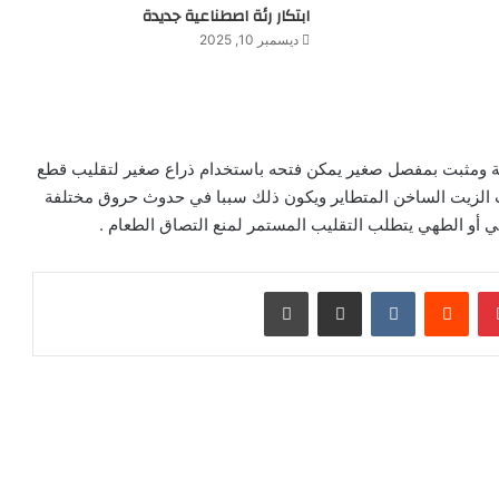
ابتكار رئة اصطناعية جديدة
ديسمبر 10, 2025
حة ومثبت بمفصل صغير يمكن فتحه باستخدام ذراع صغير لتقليب قطع
 الزيت الساخن المتطاير ويكون ذلك سببا في حدوث حروق مختلفة
ي أو الطهي يتطلب التقليب المستمر لمنع التصاق الطعام .
بينتيريست
‏Reddit
‏VKontakte
مشاركة عبر البريد
طباعة