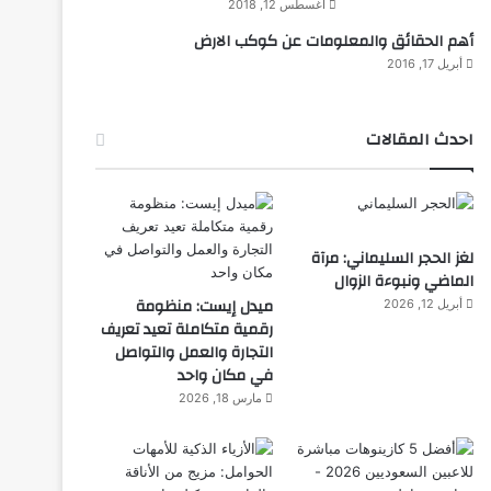
أغسطس 12, 2018
أهم الحقائق والمعلومات عن كوكب الارض
أبريل 17, 2016
احدث المقالات
المجلة
لغز الحجر السليماني: مرآة
الماضي ونبوءة الزوال
ديسمبر 10, 2025
طفل مصري يخرج قصاصات الور
ميدل إيست: منظومة
أبريل 12, 2026
رقمية متكاملة تعيد تعريف
التجارة والعمل والتواصل
في مكان واحد
مارس 18, 2026
ديسمبر 10, 2025
ديسمبر 10, 2025
د
شاب مصري يأكل الزجاج منذ الطفولة
طائرة روسية لا تحتاج إلى مطار
مسدس يتعرف على هوية صاحبه