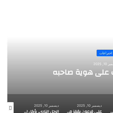
رأ التالي
اختراعات
10, 2025
على هوية صاحبه
ديسمبر 10, 2025
ديسمبر 10, 2025
ديسمبر 10, 2025
طفل مصري يخرج قصاصات الورق من أنفه وفمه
علي فرعون يقفز من الطابق العشرين ويأكل النار ويحطم سورا
الرجل الناري.. يأكل الجمر ويثني الحديد بأسنانه