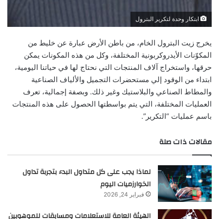
ابتكار وحدة لتكرير البترول
يخرج زيت البترول الخام، من باطن الأرض عبارة عن خليط من
المكوّنات الأيدروكربونية المختلفة، وكل من هذه المكونات يمكن
حرقها، واستخراج آلاف المنتجات التي نحتاج لها في حياتنا اليومية،
ابتداء من الوقود إلي مستحضرات التجميل والألياف الصناعية
والمطاط الصناعي والبلاستيك وغير ذلك. وبصفة إجمالية، تعرف
العمليات المختلفة، التي يتم بواسطتها الحصول على هذه المنتجات
باسم عمليات “التكرير”.
مقالات ذات صلة
لماذا يجب على كل متداول البدء بتجربة تداول
الخوارزميات اليوم
فبراير 24, 2026
الهيئة العامة للاستعلامات ومسابقات للموهوبين