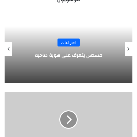
المجلة
طفل مصري يخرج قصاصات الورق من أنفه
وفمه
ا
ب
ت
ك
ا
ر
ع