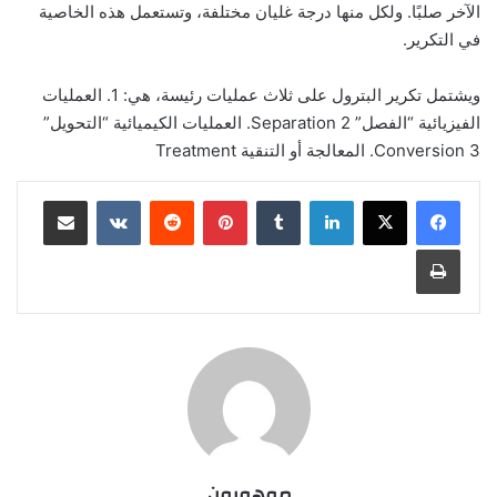
الآخر صلبًا. ولكل منها درجة غليان مختلفة، وتستعمل هذه الخاصية
في التكرير.
ويشتمل تكرير البترول على ثلاث عمليات رئيسة، هي: 1. العمليات
الفيزيائية “الفصل” Separation 2. العمليات الكيميائية “التحويل”
Conversion 3. المعالجة أو التنقية Treatment
لينكدإن
‏Tumblr
بينتيريست
‏Reddit
‏VKontakte
مشاركة عبر البريد
طباعة
موهوبون