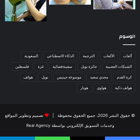
الوسوم
ألعاب
الألعاب
الترجمة
الذكاء الاصطناعي
السعودية
الشبكات العصبية
جائزة نوبل
سفينةفضائية
غزة
فلسطين
كرة القدم
مجدي سعيد
موسوعة جينيس
نوبل
هواتف
هواتف ذكية
هواوي
هونار
© حقوق النشر 2026، جميع الحقوق محفوظة |
تصميم وتطوير المواقع
وخدمات التسويق الإلكتروني بواسطة Real Agency