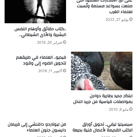
على أبرز الابتكارات العلمية التى
ا
و
صنعت بسواعد مسلمة ونُسبت
س
ي
لعلماء الغرب
ت
م
يوليو 27, 2022
خ
ن
د
ا
..كتاب حقائق وأوهام النفس
ا
ل
البشرية والأذى الشيطاني..
م
أ
فبراير 20, 2016
ا
ل
ل
م
فيديو.. العلماء في طريقهم
ب
ا
لتحويل الضوء إلى وقود
ك
س
أكتوبر 11, 2018
ت
ا
ي
ل
ر
أ
ي
س
ابتكار جديد بطارية دواجن
ا
و
بمواصفات قياسية من جريد النخل
د
مايو 9, 2010
ل
ح
سيسيليا ليفي.. تحويل أوراق
من ليوناردو دافنشي إلى فريمان
ف
الكتب القديمة لأعمال فنية بديعة
دايسون جنون العلماء
ا
ر