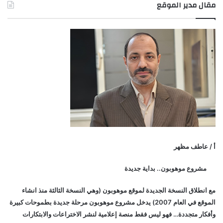
مقال مدير الموقع
أ / عاطف مظهر
مشروع موهوبون.. بداية جديدة
مع انطلاق النسخة الجديدة لموقع موهوبون (وهي النسخة الثالثة منذ انشاء
الموقع في العام 2007) يدخل مشروع موهوبون مرحلة جديدة بطموحات كبيرة
وأفكار متجددة… فهو ليس فقط منصة إعلامية لنشر الاختراعات والابتكارات