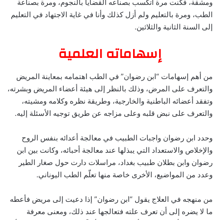
ومشقة، فكنت مرة أتكسب بصناعه القضايا بالنجوم، ومرة بصناعة
الطب، ومرة بالتعليم ولم أزل كذلك وأنا في غاية الاجتهاد في التعليم
إلى السنة الثانية والثلاثين.
إسهاماته العلمية
من أهم إسهامات “ابن رضوان” في الطب اهتمامه بمعاينة المريض
والتعرف على المرض، وذلك بالنظر إلى هيئة أعضاء المريض وبشرته،
وتفقد أعضائه الباطنية والخارجية، وطريقة نظره وكلامه ومشيته،
والتعرف على نبض قلبه وعلى مزاجه عن طريق توجيه الأسئلة إليه.
وحدد ابن رضوان واجبات الطبيب في معالجة أعدائه بنفس الروح
والإخلاص والاستعداد التي يبذلها عند معالجة أحبائه، وكانت بين ابن
رضوان وابن بطلان طبيب بغداد، مراسلات دارت حول صغار الطير
وعدد من المواضيع، الأخرى خاصة منها تعلّم الطب اليوناني.
من منهجه في العلاج يقول “ابن رضوان” إذا دعيت إلى مريض فأعطه
ما لا يضره إلى أن تعرف علته فتعالجها عند ذلك، ومعنى معرفة