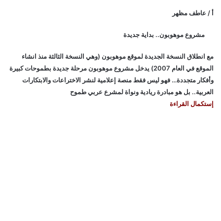
أ / عاطف مظهر
مشروع موهوبون.. بداية جديدة
مع انطلاق النسخة الجديدة لموقع موهوبون (وهي النسخة الثالثة منذ انشاء
الموقع في العام 2007) يدخل مشروع موهوبون مرحلة جديدة بطموحات كبيرة
وأفكار متجددة… فهو ليس فقط منصة إعلامية لنشر الاختراعات والابتكارات
العربية.. بل هو مبادرة ريادية ونواة لمشرع عربي طموح
إستكمال القراءة