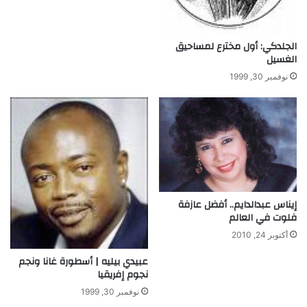
ت
ا
ر
الجلدكي: أول مخترع لمساحيق
ي
الغسيل
خ
نوفمبر 30, 1999
إيناس عبدالدايم.. أفضل عازفة
فلوت في العالم
أكتوبر 24, 2010
عبيدي بيليه | أسطورة غانا ونجم
نجوم إفريقيا
نوفمبر 30, 1999