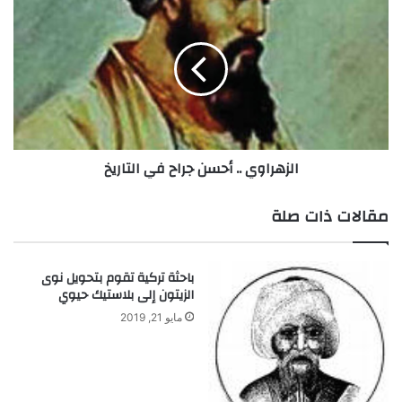
.
ل
.
ز
ا
ه
ل
ر
ف
ا
ل
و
ك
ي
ي
.
الزهراوي .. أحسن جراح في التاريخ
ا
.
ل
أ
ن
ح
مقالات ذات صلة
ا
س
ب
ن
غ
ج
باحثة تركية تقوم بتحويل نوى
ة
ر
الزيتون إلى بلاستيك حيوي
ا
ح
مايو 21, 2019
ف
ي
ا
ل