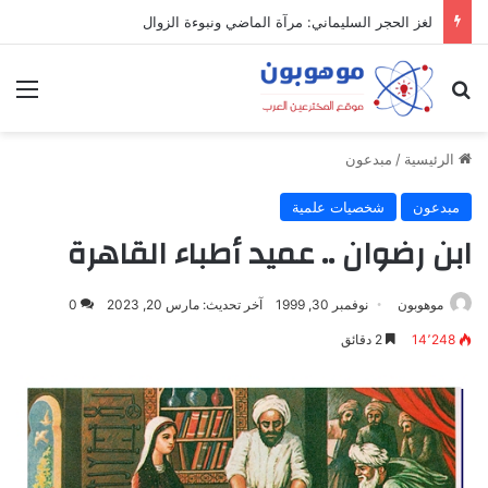
لغز الحجر السليماني: مرآة الماضي ونبوءة الزوال
بحث عن
الق
الرئيسية
/
مبدعون
مبدعون
شخصيات علمية
ابن رضوان .. عميد أطباء القاهرة
موهوبون
نوفمبر 30, 1999
آخر تحديث: مارس 20, 2023
0
14٬248
2 دقائق