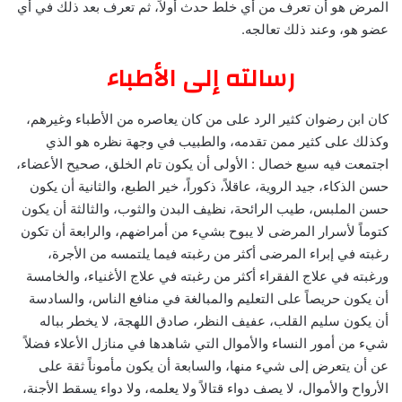
المرض هو أن تعرف من أي خلط حدث أولاً، ثم تعرف بعد ذلك في أي
عضو هو، وعند ذلك تعالجه.
رسالته إلى الأطباء
كان ابن رضوان كثير الرد على من كان يعاصره من الأطباء وغيرهم،
وكذلك على كثير ممن تقدمه، والطبيب في وجهة نظره هو الذي
اجتمعت فيه سبع خصال : الأولى أن يكون تام الخلق، صحيح الأعضاء،
حسن الذكاء، جيد الروية، عاقلاً، ذكوراً، خير الطبع، والثانية أن يكون
حسن الملبس، طيب الرائحة، نظيف البدن والثوب، والثالثة أن يكون
كتوماً لأسرار المرضى لا يبوح بشيء من أمراضهم، والرابعة أن تكون
رغبته في إبراء المرضى أكثر من رغبته فيما يلتمسه من الأجرة،
ورغبته في علاج الفقراء أكثر من رغبته في علاج الأغنياء، والخامسة
أن يكون حريصاً على التعليم والمبالغة في منافع الناس، والسادسة
أن يكون سليم القلب، عفيف النظر، صادق اللهجة، لا يخطر بباله
شيء من أمور النساء والأموال التي شاهدها في منازل الأعلاء فضلاً
عن أن يتعرض إلى شيء منها، والسابعة أن يكون مأموناً ثقة على
الأرواح والأموال، لا يصف دواء قتالاً ولا يعلمه، ولا دواء يسقط الأجنة،