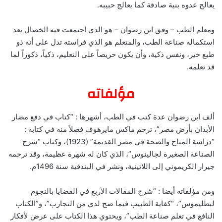
يعالج عدوه بنية صادقة كما يعالج حبيبه.
ومعلم الطب – وفق ابن رضوان – هو الذي اجتمعت فيه الخصال بعد
استكماله صناعة الطب، والمتعلم هو الذي فراسته تدل على أنه ذو
طبع خير، ونفس ذكية، وأن يكون حريصاً على التعليم، ذكياً، ذكوراً لما
قد تعلمه.
مؤلفاته
ألف ابن رضوان عدة كتب في الطب، أشهرها : “كتاب في دفع مضار
الأبدان بأرض مصر”، ترجم ماكس مايرهوف فصلاً منه في كتابه :
“دراسة المناخ والصحة في مصر القديمة” (1923)، وكتاب “شرح
الصناعة الصغيرة لجالينوس”، الذي كان له شهرة عظيمة، وقد ترجمه
جيرار الكريموني إلى اللاتينية، ونشر في البندقية سنة 1496م.
ومن مؤلفاته أيضا : “شرح المقالات الأربع في القضايا بالنجوم
لبطليموس”، “كفاية الطبيب فيما صح لدي من التجارب”، و”الكتاب
النافع في تعلم صناعة الطب”، ويحتوي هذا الكتاب على عرض لأفكار