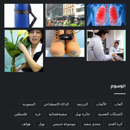
الوسوم
ألعاب
الألعاب
الترجمة
الذكاء الاصطناعي
السعودية
الشبكات العصبية
جائزة نوبل
سفينةفضائية
غزة
فلسطين
كرة القدم
مجدي سعيد
موسوعة جينيس
نوبل
هواتف