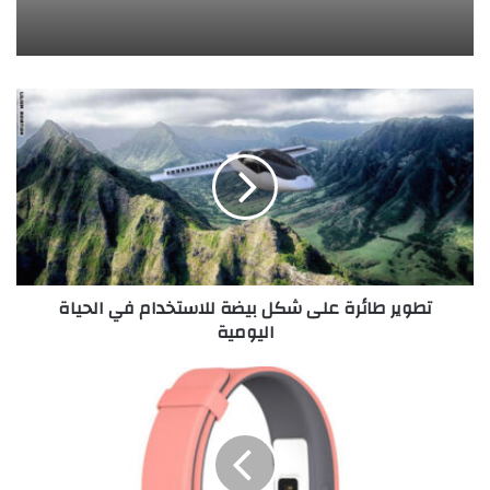
ت
ط
و
ي
ر
ط
ا
ئ
ر
تطوير طائرة على شكل بيضة للاستخدام في الحياة
ة
اليومية
ع
ل
ى
.
ش
.
ك
.
ل
ا
ب
ل
ي