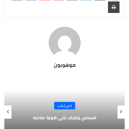
طباعة
موهوبون
المجلة
طفل مصري يخرج قصاصات الورق من أنفه
وفمه