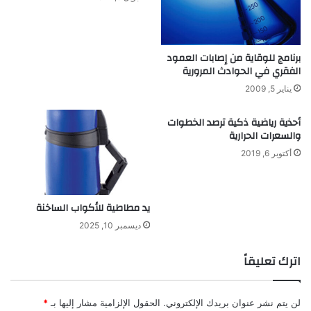
ي
ب
و
ت
م
ر
ي
ك
برنامج للوقاية من إصابات العمود
ة
الفقري في الحوادث المرورية
ي
ز
يناير 5, 2009
ا
ل
أحذية رياضية ذكية ترصد الخطوات
ك
والسعرات الحرارية
ح
أكتوبر 6, 2019
و
ل
ف
ي
يد مطاطية للأكواب الساخنة
ا
ديسمبر 10, 2025
ل
د
اترك تعليقاً
م
.
.
.
لن يتم نشر عنوان بريدك الإلكتروني.
الحقول الإلزامية مشار إليها بـ
*