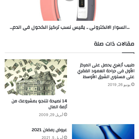
س
ض
و
ة
ا
ل
ر
...السوار الالكتروني .. يقيس نسب تركيز الكحول في الدم...
ل
ا
ا
ل
س
ا
مقالات ذات صلة
ت
ل
خ
ك
د
ت
طبيب أزهري يحصل على المركز
ا
ر
الأول فى جراحة العمود الفقري
م
و
على مستوى الشرق الأوسط
ف
ن
ي
يونيو 26, 2019
ي
ا
.
ل
.
14 نصيحة لتنجو بمشروعك من
ح
ي
أزمة المال
ي
ق
أبريل 29, 2009
ا
ي
ة
س
عروض رمضان 2021
ا
ن
ل
س
أبريل 5, 2021