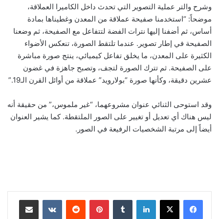
وشرح والتر عملية التصوير التي تحدث داخل الكاميرا العملاقة،
موضحاً: “استخدمنا صفيحة عملاقة من المعدن وغطيناها بمادة
أساس، ثم أضفنا إليها نترات الفضة لتتفاعل مع الصفيحة، ثم وضعنا
الصفيحة في إطار تصوير. عندما تلتقط الصورة، تنعكس الأضواء
الكثيرة على المعدن، ما يخلق تفاعل كيميائي، ينتج صورة مباشرة
على الصفيحة. ثم تترك الصورة لتجف، وتصبح جاهزة في غضون
عشرين دقيقة، وكأنها صورة “بولارويد” عملاقة من أوائل القرن الـ19.”
وقد استوحى الثنائي عنوان مشروعهما، “غير ملموس،” من حقيقة أنه
ليس هناك أي تعديل أو تغيير على الصور الملتقطة. كما يشير العنوان
أيضاً إلى مرتبة الشخصيات الرفيعة في الصور.
لينكدإن
‏Tumblr
بينتيريست
‏Reddit
‏VKontakte
مشاركة عبر البريد