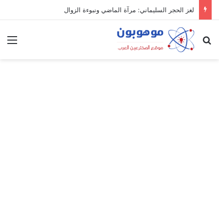
لغز الحجر السليماني: مرآة الماضي ونبوءة الزوال
بحث عن
الق