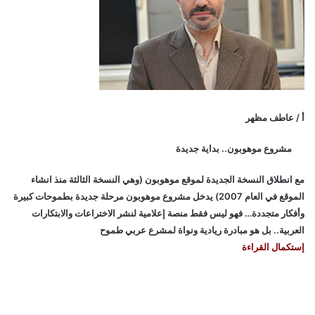
أ / عاطف مظهر
مشروع موهوبون.. بداية جديدة
مع انطلاق النسخة الجديدة لموقع موهوبون (وهي النسخة الثالثة منذ انشاء
الموقع في العام 2007) يدخل مشروع موهوبون مرحلة جديدة بطموحات كبيرة
وأفكار متجددة… فهو ليس فقط منصة إعلامية لنشر الاختراعات والابتكارات
العربية.. بل هو مبادرة ريادية ونواة لمشرع عربي طموح
إستكمال القراءة