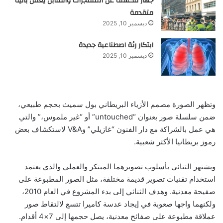
جهاز للكشف عن المتفجرات والقنابل يعمل بآلية
متقدمة
ديسمبر 10, 2025
ابتكار رئة اصطناعية جديدة
ديسمبر 10, 2025
وتظهر الصورة مصمم الأزياء البريطاني بول سميث بحجم طبيعي،
ضمن سلسلة صور بعنوان “untouched” أو “غير ملموس،” والتي
هي عمل بالشراكة مع دار الفنون “غازيلي” وV&A لاستكشاف بعض
رموز بريطانيا الأكثر شعبية.
ويشتهر الثنائي بأسلوب تصويرهما المبتكر والعملي والذي يعتمد
استخدام تقنيات تصوير قديمة مختلفة، مثل الصور المطبوعة على
صفيحة معدنية. وهدف الثنائي إلى بدء المشروع في العام 2010،
ولكنهما واجها صعوبة في إيجاد عدسة كاميرا تتسع لالتقاط صور
عملاقة مطبوعة على صفائح معدنية، يصل حجمها إلى 7×4 أقدام.