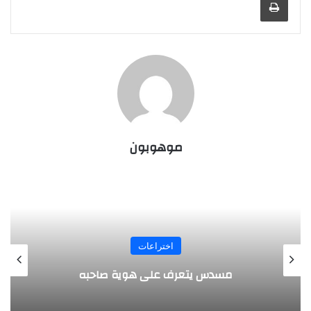
موهوبون
المجلة
طفل مصري يخرج قصاصات الورق من أنفه
وفمه