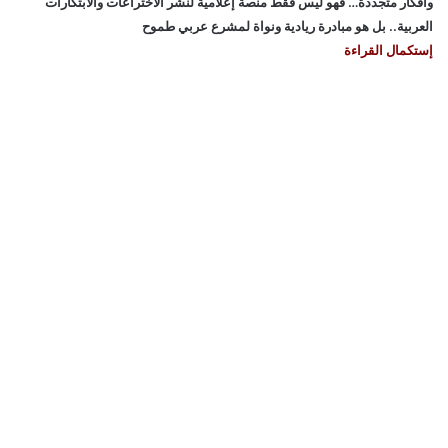
وأفكار متجددة… فهو ليس فقط منصة إعلامية لنشر الاختراعات والابتكارات
العربية.. بل هو مبادرة ريادية ونواة لمشرع عربي طموح
إستكمال القراءة