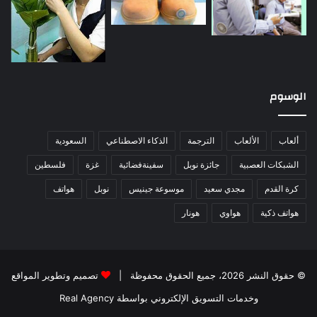
الوسوم
ألعاب
الألعاب
الترجمة
الذكاء الاصطناعي
السعودية
الشبكات العصبية
جائزة نوبل
سفينةفضائية
غزة
فلسطين
كرة القدم
مجدي سعيد
موسوعة جينيس
نوبل
هواتف
هواتف ذكية
هواوي
هونار
© حقوق النشر 2026، جميع الحقوق محفوظة |
تصميم وتطوير المواقع
وخدمات التسويق الإلكتروني بواسطة Real Agency