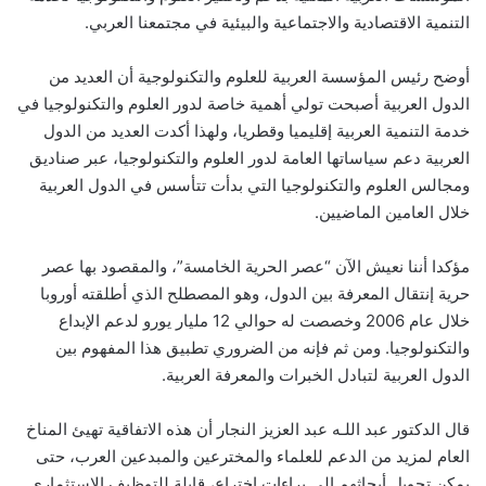
التنمية الاقتصادية والاجتماعية والبيئية في مجتمعنا العربي.
أوضح رئيس المؤسسة العربية للعلوم والتكنولوجية أن العديد من
الدول العربية أصبحت تولي أهمية خاصة لدور العلوم والتكنولوجيا في
خدمة التنمية العربية إقليميا وقطريا، ولهذا أكدت العديد من الدول
العربية دعم سياساتها العامة لدور العلوم والتكنولوجيا، عبر صناديق
ومجالس العلوم والتكنولوجيا التي بدأت تتأسس في الدول العربية
خلال العامين الماضيين.
مؤكدا أننا نعيش الآن “عصر الحرية الخامسة”، والمقصود بها عصر
حرية إنتقال المعرفة بين الدول، وهو المصطلح الذي أطلقته أوروبا
خلال عام 2006 وخصصت له حوالي 12 مليار يورو لدعم الإبداع
والتكنولوجيا. ومن ثم فإنه من الضروري تطبيق هذا المفهوم بين
الدول العربية لتبادل الخبرات والمعرفة العربية.
قال الدكتور عبد اللـه عبد العزيز النجار أن هذه الاتفاقية تهيئ المناخ
العام لمزيد من الدعم للعلماء والمخترعين والمبدعين العرب، حتى
يمكن تحويل أبحاثهم إلى براءات اختراع، قابلة للتوظيف الاستثماري