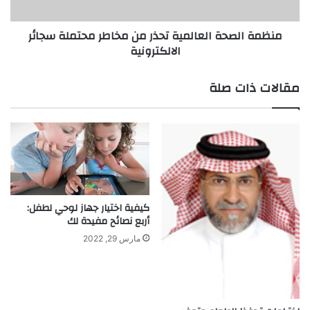
ا
ص
ل
ح
منظمة الصحة العالمية تحذر من مخاطر محتملة سجائر
ذ
ة
الالكترونية
ك
ا
ا
ل
ء
ع
مقالات ذات صلة
ا
ا
ل
ل
ر
م
ض
ي
ا
ة
ع
ت
ة
ح
ا
ذ
كيفية اختيار جهاز لوحي لطفل:
ل
ر
أربع نصائح مفيدة لك
ط
م
ب
ن
مارس 29, 2022
ي
م
ع
خ
ي
ا
ة
ط