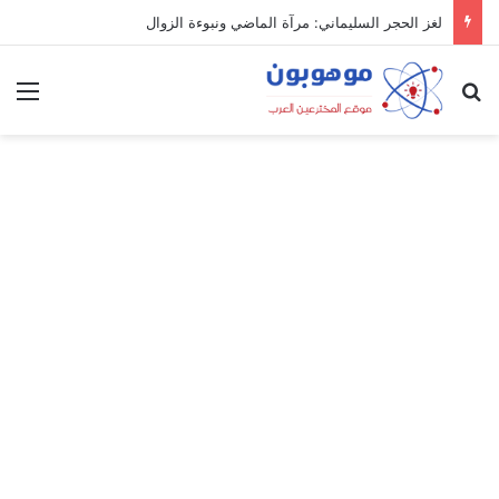
لغز الحجر السليماني: مرآة الماضي ونبوءة الزوال
بحث عن
الق