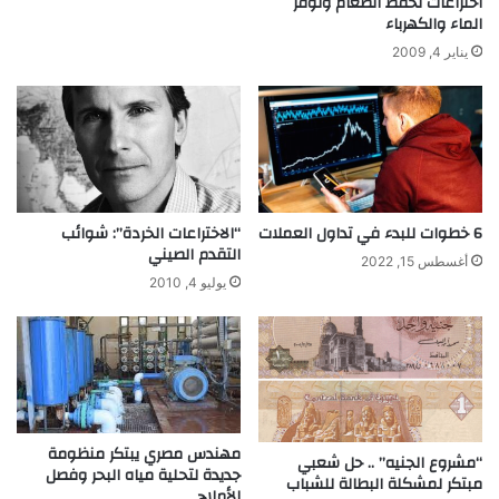
اختراعات تحفظ الطعام وتوفر
ر
الماء والكهرباء
م
ح
يناير 4, 2009
ت
م
ل
ة
س
ج
ا
6 خطوات للبدء في تداول العملات
“الاختراعات الخردة”: شوائب
ئ
التقدم الصيني
ر
أغسطس 15, 2022
ا
يوليو 4, 2010
ل
ا
ل
ك
ت
ر
و
مهندس مصري يبتكر منظومة
“مشروع الجنيه” .. حل شعبي
ن
جديدة لتحلية مياه البحر وفصل
مبتكر لمشكلة البطالة للشباب
الأملاح
ي