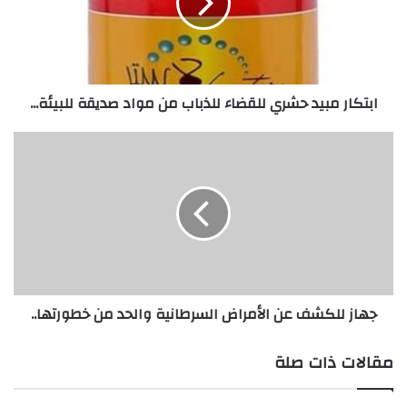
ا
ر
م
ب
ي
ابتكار مبيد حشري للقضاء للذباب من مواد صديقة للبيئة...
د
ح
ش
ج
ر
ه
ي
ا
ل
ز
ل
ل
ق
ل
ض
ك
ا
ش
ء
ف
جهاز للكشف عن الأمراض السرطانية والحد من خطورتها..
ل
ع
ل
ن
ذ
ا
مقالات ذات صلة
ب
ل
ا
أ