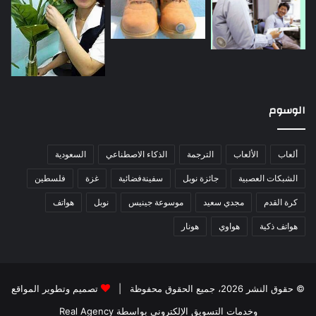
الوسوم
ألعاب
الألعاب
الترجمة
الذكاء الاصطناعي
السعودية
الشبكات العصبية
جائزة نوبل
سفينةفضائية
غزة
فلسطين
كرة القدم
مجدي سعيد
موسوعة جينيس
نوبل
هواتف
هواتف ذكية
هواوي
هونار
© حقوق النشر 2026، جميع الحقوق محفوظة |
تصميم وتطوير المواقع
وخدمات التسويق الإلكتروني بواسطة Real Agency