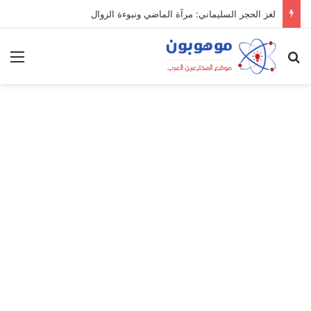
لغز الحجر السليماني: مرآة الماضي ونبوءة الزوال
بحث عن
الق