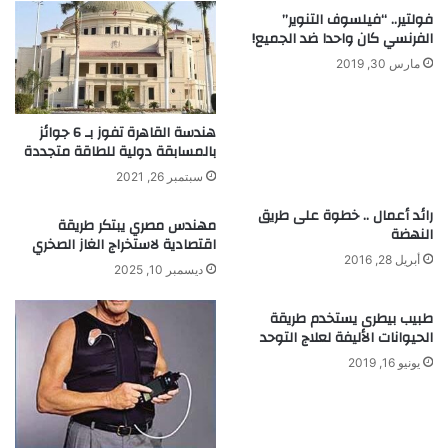
ب
م
فولتير.. “فيلسوف التنوير”
م
ر
الفرنسي كان واحدا ضد الجميع!
ن
ا
م
ض
مارس 30, 2019
و
ا
ا
ل
د
س
هندسة القاهرة تفوز بـ 6 جوائز
ص
بالمسابقة دولية للطاقة متجددة
ر
د
ط
سبتمبر 26, 2021
ي
ا
ق
ن
رائد أعمال .. خطوة على طريق
مهندس مصري يبتكر طريقة
النهضة
ة
ي
اقتصادية لاستخراج الغاز الصخري
ل
ة
أبريل 28, 2016
ديسمبر 10, 2025
ل
و
ب
ا
طبيب بيطرى يستخدم طريقة
ي
ل
الحيوانات الأليفة لعلاج التوحد
ئ
ح
ة
د
يونيو 16, 2019
.
م
.
ن
.
خ
ط