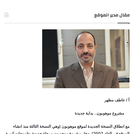
مقال مدير الموقع
أ / عاطف مظهر
مشروع موهوبون.. بداية جديدة
مع انطلاق النسخة الجديدة لموقع موهوبون (وهي النسخة الثالثة منذ انشاء
الموقع في العام 2007) يدخل مشروع موهوبون مرحلة جديدة بطموحات كبيرة