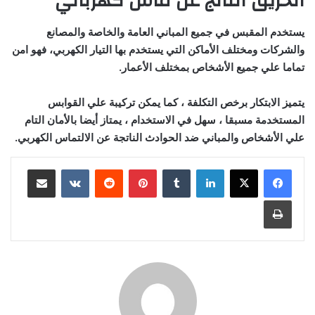
الحريق الناتج عن ماس كهربائي
يستخدم المقبس في جميع المباني العامة والخاصة والمصانع
والشركات ومختلف الأماكن التي يستخدم بها التيار الكهربي، فهو امن
تماما علي جميع الأشخاص بمختلف الأعمار.
يتميز الابتكار برخص التكلفة ، كما يمكن تركيبة علي القوابس
المستخدمة مسبقا ، سهل في الاستخدام ، يمتاز أيضا بالأمان التام
علي الأشخاص والمباني ضد الحوادث الناتجة عن الالتماس الكهربي.
لينكدإن
‏Tumblr
بينتيريست
‏Reddit
‏VKontakte
مشاركة عبر البريد
طباعة