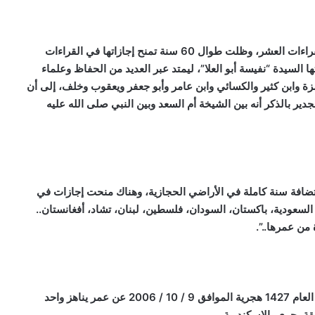
والشيخة أم السعد هي المرأة الوحيدة التي تخصصت في القراءات العشر، وظلت طوال 60 سنة تمنح إجازاتها في القراءات
السيدة “نفيسة أبو العلا”، ليمتد عبر العديد من الحفاظ وعلماء
زة وابن كثير والكسائي وابن عامر وأبو جعفر ويعقوب وخلف، إلى أن
ير بالذكر أنه بين الشيخة أم السعد وبين النبي صلى الله عليه
ستضافة سنة كاملة في الأراضي الحجازية، وهناك منحت إجازات في
السعودية، باكستان، السودان، فلسطين، لبنان، تشاد، أفغانستان..
من عمرها..”.
توفيت أم السعد في فجر يوم السادس عشر من رمضان من العام 1427 هجرية الموافق 9 / 10 / 2006 عن عمر يناهز واحد
ة بحري بالإسكندرية.