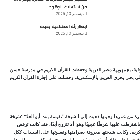
من استهلاك الوقود
ديسمبر 10, 2025
ابتكار رئة اصطناعية جديدة
ديسمبر 10, 2025
ندارية مركز تلا بالمنوفية، بجمهورية مصر العربية وحفظت القرآن الكريم في مدرسة حسن
ي بحي بحري العريق بالإسكندرية. وحصلت على إجازة القرآن الكريم
 من عمرها وحينها ذهبت إلى الشيخة “نفيسة بنت أبو العلا” “شيخة
شترطت عليها شرطًا عجيبًا وهو: ألا تتزوج أبدًا، فقد كانت ترفض
الكريم، وكانت شيختها معروفة بصرامتها وقسوتها على السيدات ككل
ا شجعها على ذلك أن “نفيسة” نفسها لم تتزوج رغم كثرة من طلبوها