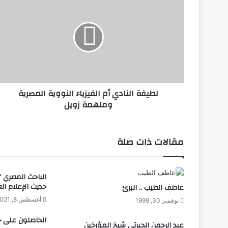
النادي
أم
الفيزياء
النووية
المصرية
وملهمة
زويل
لطيفة النادي أم الفيزياء النووية المصرية
وملهمة زويل
مقالات ذات صلة
الباحث المصري “
حديث الإعلام ال
عاطف الطيب .. البرئ
أغسطس 8, 2021
نوفمبر 30, 1999
الحاصلون على جا
عبد الرحمن الجبرتي شيخ المؤرخين