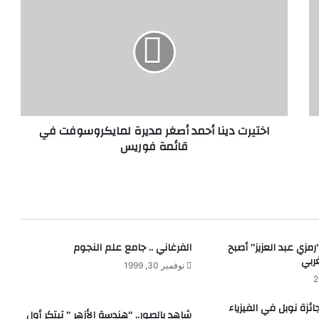
دينا
أحمد
أصغر
مديرة
لمايكروسوفت
في
قائمة
فوريس
اختيرت دينا أحمد أصغر مديرة لمايكروسوفت في
قائمة فوريس
رمزي عبد العزيز” أصبح
الفرغاني .. جامع علم النجوم
غربي
نوفمبر 30, 1999
ئزة نوبل في الفيزياء
شاهد بالصور.. “هندسة الأزهر ” تبتكر أول