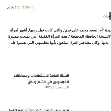
1٬264
2 دقائق
سيدة “أم السعد محمد على نجم”, والتى كانت قبل رحيها, أشهر امرأة
الشيخة الحافظة المحفظة”. هذه المرأة الكفيفة التي تمتعت ببصيرة
 يديها، وكان مشاهير القراء يتباهون بأنها معلمتهم، التي تعلموا على
الهيئة العامة للاستعلامات ومسابقات
للموهوبين في الشعر والفن
ديسمبر 10, 2025
تصميم مبتكر لمحركات الطائرة يوفر 60%