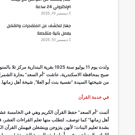
الإلكتروني 24 ساعة
ديسمبر 10, 2025
جهاز للكشف عن المتفجرات والقنابل
يعمل بآلية متقدمة
ديسمبر 10, 2025
ولدت يوم 11 يوليو سنة 1925 بقرية الب
صبح بمحافظة الاسكندرية، عاشت “أم السعد” بحارة الشمرل
من شيختها السيدة “نفسية بنت أبو العلا”, شيخة أهل زمانها
.
في خدمة القرآن
أتمت “أم السعد” حفظ القرآن الكريم وهي في الخامسة عشرة
أهل زمانها” كما توصف، لتطلب منها تعلم القراءات العشر، فا
بشدة تعليم البنات؛ لأنهن يتزوجن وينشغلن فيهملن القرآن 
اللواتي لا يصلحن –في رأيها– لهذه المهمة الشريفة !.. ومم