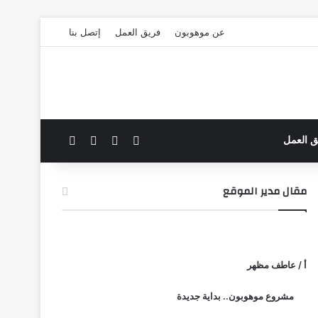
عن موهوبون
فريق العمل
إتصل بنا
‫X
فيسبوك
بحث عن
الوضع المظلم
ق العمل
مقال مدير الموقع
أ / عاطف مظهر
مشروع موهوبون.. بداية جديدة