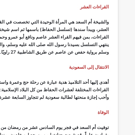
القراءات العشر
العشر، ويبدأ سندها (تسلسل الحفاظ) باسمها ثم اسم شيختها 
القراءات، بمن فيهم القراء العشر عاصم ونافع أبو عمرو وحم
ينتهي التسلسل بسيدنا رسول الله صلى الله عليه وسلم، والجد
وسلم برواية حفص عن عاصم عن طريق الشاطبية 27 راوي
ا
.
الانتقال إلى السعودية
أهدى إليها أحد التلاميذ هدية عبارة عن رحلة حج وعمرة وا
القراءات المختلفة لعشرات الحفاظ من كل البلاد الإسلامية: 
وأحب إجازة منحتها لطالبة سعودية لم تتجاوز السابعة عشرة 
الوفاة
وثمانون عاماً وقد شيعت جنازتها من مسجد ابن خلدون بمنطق