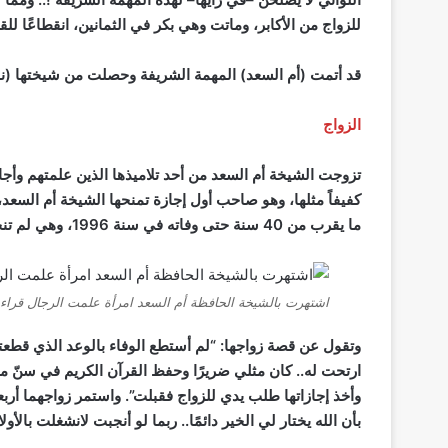
للزواج من الأكابر، وماتت وهي بكر في الثمانين، انقطاعًا للق
قد أتمت (أم السعد) المهمة الشريفة وحصلت من شيختها (نف
الزواج
تزوجت الشيخة أم السعد من أحد تلاميذها الذين علمتهم وأجا
كفيفاً مثلها، وهو صاحب أول إجازة تمنحها الشيخة أم السعد،
ما يقرب من 40 سنة حتى وفاته في سنة 1996، وهي لم تنجب أولادًا.
اشتهرت بالشيخة الحافظة أم السعد امرأة علمت الرجال قراءة
وتقول عن قصة زواجها: “لم أستطع الوفاء بالوعد الذي قطعته
ارتحت له.. كان مثلي ضريرًا وحفظ القرآن الكريم في سنّ 
وأخذ إجازاتها طلب يدي للزواج فقبلت”. واستمر زواجهما أربعين
بأن الله يختار لي الخير دائمًا.. ربما لو أنجبت لانشغلت بالأول