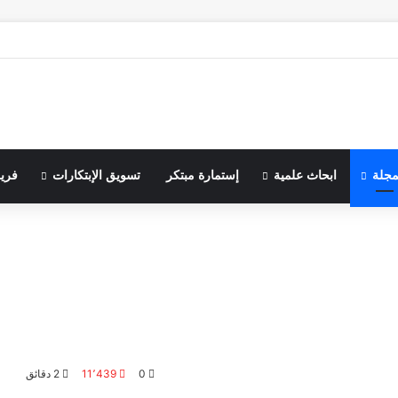
مجلة
ابحاث علمية
إستمارة مبتكر
تسويق الإبتكارات
فري
0
11٬439
2 دقائق