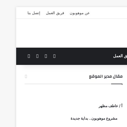
عن موهوبون
فريق العمل
إتصل بنا
‫X
فيسبوك
بحث عن
الوضع المظلم
ق العمل
مقال مدير الموقع
أ / عاطف مظهر
مشروع موهوبون.. بداية جديدة