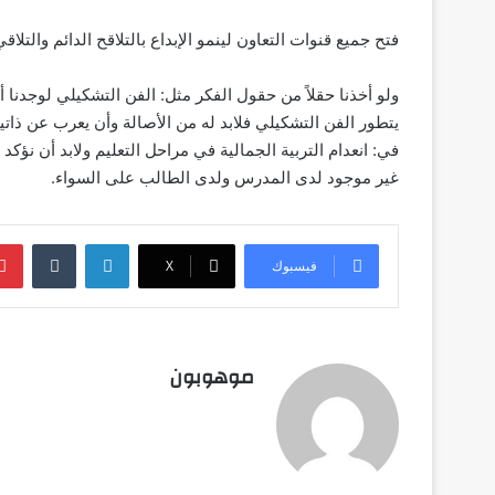
فتح جميع قنوات التعاون لينمو الإبداع بالتلاقح الدائم والتلا
ولو أخذنا حقلاً من حقول الفكر مثل: الفن التشكيلي لوجدنا 
يتطور الفن التشكيلي فلابد له من الأصالة وأن يعرب عن ذاتيت
في: انعدام التربية الجمالية في مراحل التعليم ولابد أن نؤك
غير موجود لدى المدرس ولدى الطالب على السواء.
لينكدإن
‏Tumblr
فيسبوك
‫X
موهوبون