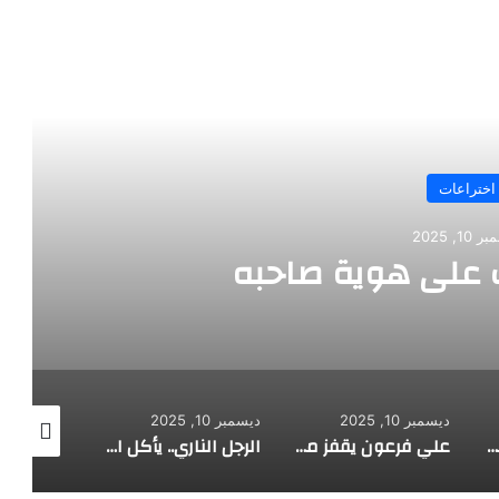
رأ التالي
اختراعات
10, 2025
على هوية صاحبه
ديسمبر 10, 2025
ديسمبر 10, 2025
ديسمبر 10, 2025
طفل مصري يخرج قصاصات الورق من أنفه وفمه
علي فرعون يقفز من الطابق العشرين ويأكل النار ويحطم سورا
الرجل الناري.. يأكل الجمر ويثني الحديد بأسنانه