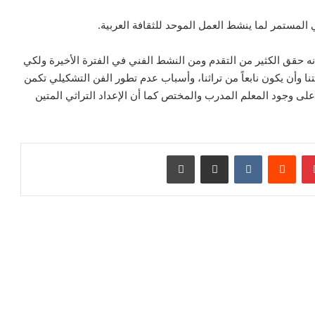
قي المستمر لما ينشط العمل الموحد للثقافة العربية.
أنه حقق الكثير من التقدم ومن النشط الفني في الفترة الأخيرة ولكي
نا وأن يكون نابعاً من تراثنا، وأسباب عدم تطور الفن التشكيلي تكمن
د على وجود المعلم المدرب والمختص كما أن الإعداد التراثي المتين
بينتيريست
‏Reddit
‏VKontakte
مشاركة عبر البريد
طباعة