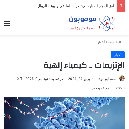
لغز الحجر السليماني: مرآة الماضي ونبوءة الزوال
بحث عن
الق
الرئيسية
/
أخبار
أخبار
الإنزيمات .. كيمياء إلهية
محمد ابو الوفا
يونيو 24, 2024
آخر تحديث: نوفمبر 9, 2025
0
265
دقيقة واحدة