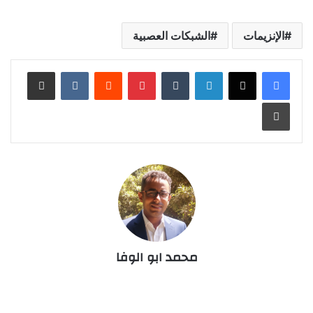
الإنزيمات
الشبكات العصبية
لينكدإن
‏Tumblr
بينتيريست
‏Reddit
‏VKontakte
مشاركة عبر البريد
طباعة
محمد ابو الوفا