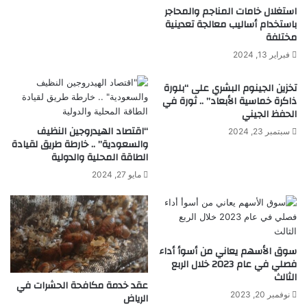
ب
ا
استغلال خامات المناجم والمحاجر
ق
أ
باستخدام أساليب معالجة تعدينية
مختلفة
ا
ب
م
ك
فبراير 13, 2024
و
ا
س
"
تخزين الجينوم البشري على “بلورة
ا
م
ذاكرة خماسية الأبعاد” .. ثورة في
ل
ص
الحفظ الجيني
م
م
“اقتصاد الهيدروجين النظيف
سبتمبر 23, 2024
و
م
والسعودية” .. خارطة طريق لقيادة
ر
ة
الطاقة المحلية والدولية
د
ص
مايو 27, 2024
و
ر
ة
"
ك
سوق الأسهم يعاني من أسوأ أداء
ل
فصلي في عام 2023 خلال الربع
ا
الثالث
ل
عقد خدمة مكافحة الحشرات في
ع
نوفمبر 20, 2023
الرياض