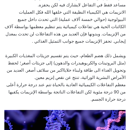
مساعد فقط في التفاعل لايشارك فيه لكن يحفزه.
الانزيمات هي الكيمياء النظيفة التي خلقها الله فكل العمليات
البيولوجية (حوالي خمسة آلاف عملية) التي تحدث داخل جميع
الكائنات الحية هي تفاعلات كيميائية يتم تنظيم معظمها بواسطة آلاف
من الإنزيمات. وبدونها فإن العديد من هذه التفاعلات لن تحدث بمعدل
إيجابي. تحفز الإنزيمات جميع جوانب التمثيل الغذائي .
ويشمل ذلك هضم الطعام، حيث يتم تقسيم جزيئات المغذيات الكبيرة
(مثل البروتينات والكربوهيدرات والدهون) إلى جزيئات أصغر؛ لحفظ
وتحويل الغذاء الى طاقة ولبناء خلايااكبر من سلائف أصغر. العديد من
الأمراض البشرية الوراثية، تنتج عن نقص إنزيم معين.
معظم التفاعلات الكيميائية العادية بالحياة تتم عند درجة حرارة أعلى
من 90 درجة مئوية لكن التفاعلات الناتجة بواسطة الإنزيمات يكفيها
درجة حرارة الجسم.