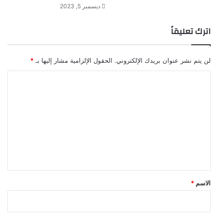
ي
ديسمبر 5, 2023
و
ن
اترك تعليقاً
ع
ل
ى
لن يتم نشر عنوان بريدك الإلكتروني.
الحقول الإلزامية مشار إليها بـ
*
ر
ف
ا
ح
ل
"
ت
ع
ل
ي
ق
*
الاسم
*