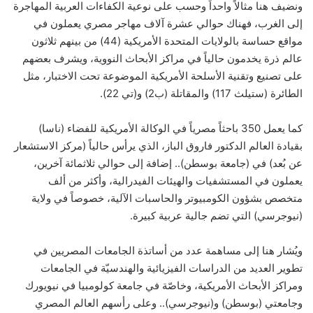
ونضيف هنا مثالاً واحداً وحسب على نوعية الكفاءات العربية المهاجرة
إلى الغرب، فهناك حوالي عشرة آلاف مهاجر مصري يعملون في
مواقع حساسة بالولايات المتحدة الأمريكية (44) من بينهم ثلاثون
عالم ذرة يخدمون حالياً في مراكز الأبحاث النووية، ويشرف بعضهم
على تصنيع وتقنية الأسلحة الأمريكية الموضوعة تحت الاختبار، مثل
الطائرة (ستيلث 117) والمقاتلة (ب2) و(تي 22).
كما يعمل 350 باحثاً مصرياً في الوكالة الأمريكية للفضاء (ناسا)
بقيادة العالم الدكتور فاروق الباز، الذي يرأس حالياً (مركز الاستشعار
عن بُعد) في (جامعة بوسطن).. إضافة إلى حوالي ثلاثمائة آخرين،
يعملون في المستشفيات والهيئات الفيدرالية، وأكثر من ألف
متخصص بشؤون الكومبيوتر والحاسبات الآلية، خصوصاً في ولاية
(نيوجرسي) التي تضم جالية عربية كبيرة.
ويُشار هنا إلى مساهمة عدد من أساتذة الجامعات المصريين في
تطوير العديد من الدراسات الفيزيائية والهندسيّة في الجامعات
ومراكز الأبحاث الأمريكية، وخاصّة في جامعة كولومبيا في نيويورك
وجامعتي (بوسطن) و(نيوجرسي).. وعلى رأسهم العالم المصري