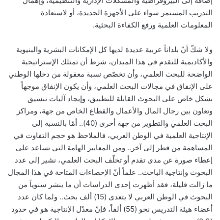
إضافة إلى البيروقراطية والمشكلات الإدارية والتنظيمية، وإهمال
التدريب المستمر سواء على الأجهزة الجديدة، أو لاستعادة
المعلومات العلمية ورفع الكفاءة البحثية.
ولا شكّ أنّ بلداناً عربية عديدة لديها كل الإمكانات البشرية والبنيوية
والأكاديمية للتقدم في هذا الميدان، شرط أن تمتلك الإستراتيجية
الواضحة للبحث العلمي، وأن تخصّص نسبة معقولة من دخلها الوطني
على الإنفاق في مجالات البحث العلمي، وأن يكون الإنفاق موجهاً
بشكل خاص على البحوث القابلة للتطبيق، وإيجاد آليات تنسيق
وتعاون بين رجال المال والأعمال والقطاع الخاص من جهة، ومراكز
البحث العلمي والتطوير من جهة أخرى (40).. أمّا بالنسبة إلى
الإنتاجية العلمية في الوطن العربي، فالملاحظ هو حجم التفاوت في
المساهمة من قطر إلى آخر.. ومن المعايير الهامة التي تساعد على
إعطاء صورة عن مدى تقدم أو تخلّف البحث العلمي، نشير إلى عدد
البحوث وإنتاجية الباحث.. علماً أنّ الإحصاءات المتاحة في هذا المجال
ما زالت قليلة، فقد أظهرت إحدى الدراسات أن ما ينشر سنوياً من
البحوث في الوطن العربي لا يتعدى (15) ألف بحث.. ولما كان عدد
أعضاء هيئة التدريس نحو (55) ألفاً، فإنّ معدّل الإنتاجية هو في حدود