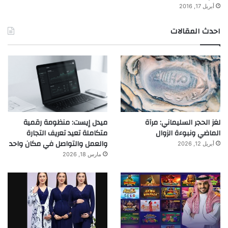
أبريل 17, 2016
احدث المقالات
لغز الحجر السليماني: مرآة
ميدل إيست: منظومة رقمية
الماضي ونبوءة الزوال
متكاملة تعيد تعريف التجارة
والعمل والتواصل في مكان واحد
أبريل 12, 2026
مارس 18, 2026