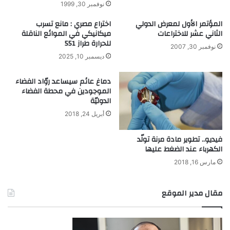
و
ة
نوفمبر 30, 1999
ا
؟
المؤتمر الأول لمعرض الدولي
اختراع مصري : مانع تسرب
ل
.
الثاني عشر للاختراعات
ميكانيكي في الموائع الناقلة
ص
.
للحرارة طراز 551
ل
نوفمبر 30, 2007
ا
ديسمبر 10, 2025
ة
دماغ عائم سيساعد روّاد الفضاء
الموجودين في محطة الفضاء
الدوليّة
أبريل 24, 2018
فيديو.. تطوير مادة مرنة تولّد
الكهرباء عند الضغط عليها
مارس 16, 2018
مقال مدير الموقع