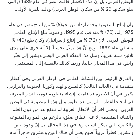
الوطن العربي، بل إنّ هذه الأقطار فاقت مصر في عام 1989 (والتي
يبلغ سكانها 20 % من سكان الوطن العربي) وذلك للمرة الأولى.
وأن إنتاج السعودية وحده ازداد من نحو(5) % من إنتاج مصر في عام
1975 إلى (70) % منه في عام 1995. وعموماً يبلغ الإنتاج العلمي
للوطن العربي الآن (72) % من إنتاج (إسرائيل)، وكان يبلغ (40) %
منه في عام 1967.. ومع أنَّ هذا يمثّل تحسناً، إلا أنه جرى على مدى
ثلاثين سنة تقريباً، ومثل هذا التقدّم العربي البطيء يشير إلى تعثّر
واضح في هذا المجال حالياً، وربما كذلك بالنسبة إلى المستقبل.
والفارق الرئيس بين النشاط العلمي في الوطن العربي وفي أقطار
متقدمة في (العالم الثالث) كالصين والهند وكوريا الجنوبية والبرازيل،
يكمن في أنّ الأخيرة قد قامت بإنشاء منظومة قومية لنشر المعرفة
في أرجاء القطر، ولم يتم بعد تطوير مثل هذه المنظومة في الوطن
العربي.. بمعنى آخر أنّ الأقطار العربية لم تنتفع بعد من قوى العلم
والتقانة المتقدمة إلا على نطاق ضيّق، بالرغم من الموارد المتنوعة
والكثيرة التي يمكن استثمارها في هذا المجال، بل إنّ وجود اثنين
وعشرين قطراً عربياً أصبح يعني أن هناك اثنين وعشرين حاجزاً أمام