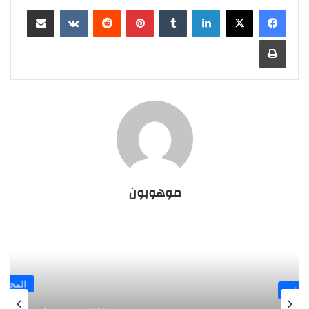
لينكدإن
‏Tumblr
بينتيريست
‏Reddit
‏VKontakte
مشاركة عبر البريد
طباعة
موهوبون
المجلة