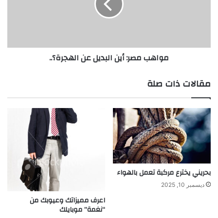
ف
ب
ف
م
و
ص
ا
ر
ئ
:
مواهب مصر: أين البديل عن الهجرة؟..
د
أ
ط
ي
ب
ن
مقالات ذات صلة
ي
ا
ة
ل
ك
ب
ث
د
ي
ي
ر
ل
ة
ع
ل
ن
ل
ا
بحريني يخترع مركبة تعمل بالهواء
و
ل
ديسمبر 10, 2025
ض
ه
اعرف مميزاتك وعيوبك من
و
ج
“نغمة” موبايلك
ء
ر