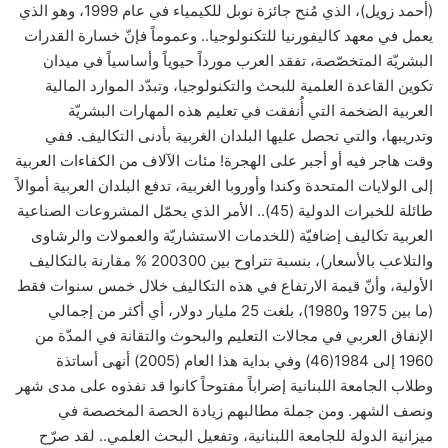
(أحمد زويل)، الذي مُنح جائزة نوبل للكيمياء في عام 1999، وهو الذي
يعمل في معهد كاليفورنيا للتكنولوجيا.. وعموماً فإنّ خسارة القدرات
البشريّة المتخصّصة، تفقد العرب مورداً حيوياً وأساسياً في ميدان
تكوين القاعدة العلمية للبحث والتكنولوجيا، وتبدّد الموارد المالية
العربية الضخمة التي أُنفقت في تعليم هذه المهارات البشريّة
وتدريبها، والتي تحصل عليها البلدان الغربية بأدنى التكاليف. ففي
وقت هاجر فيه أو أجبر على الهجرة! مئات الآلاف من الكفاءات العربية
إلى الولايات المتحدة وكندا وأوروبا الغربية، تدفع البلدان العربية أموالاً
طائلة للخبرات الدولية (45).. الأمر الذي يحمّل المشروعات الصناعية
العربية تكاليف إضافيّة (للخدمات الاستشاريّة والعمولات والرشاوى
والتلاعب بالأسعار)، بنسبة تتراوح بين 200300 % مقارنة بالتكاليف
الأولية، وأنّ قيمة الارتفاع في هذه التكاليف خلال خمس سنوات فقط
(ما بين 1975 و1980)، بلغت 25 مليار دولار، أي أكثر من إجمالي
الإنفاق العربي في مجالات التعليم والبحوث والتقانة في المدّة من
1960 إلى 1984(46) وفي بداية هذا العام (2005) أنهى أساتذة
وطلاب الجامعة اللبنانية إضراباً مفتوحاً كانوا قد نفذوه على مدى شهر
ونصف الشهر. ومن جملة مطالبهم زيادة الحصة المخصصة في
ميزانية الدولة للجامعة اللبنانية، وتفعيل البحث العلمي.. لقد صرّح