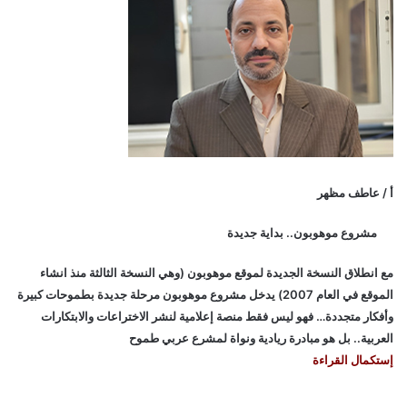
أ / عاطف مظهر
مشروع موهوبون.. بداية جديدة
مع انطلاق النسخة الجديدة لموقع موهوبون (وهي النسخة الثالثة منذ انشاء
الموقع في العام 2007) يدخل مشروع موهوبون مرحلة جديدة بطموحات كبيرة
وأفكار متجددة… فهو ليس فقط منصة إعلامية لنشر الاختراعات والابتكارات
العربية.. بل هو مبادرة ريادية ونواة لمشرع عربي طموح
إستكمال القراءة