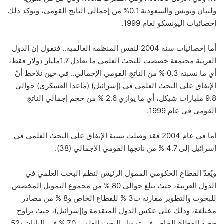
ولبنان وتونس والسعودية 0.1% من إجمالي الناتج القومي، وتؤكد ذلك
إحصائيات اليونسكو لعام 1999.
أما إحصائيات سنة 2004 لنفس المنظمة العالمية.. فتقول إن الدول
العربية مجتمعة خصصت للبحث العلمي ما يعادل 1.7مليار دولار فقط،
أي ما نسبته 0.3 % من الناتج القومي الإجمالي.. في حين نلاحظ أنّ
الإنفاق على البحث العلمي في (إسرائيل) (ماعدا العسكري) حوالي
9.8 مليارات شيكل، أي ما يوازي 2.6 % من حجم إجمالي الناتج
القومي في عام 1999.
أما في عام 2004 فقد وصلت نسبة الإنفاق على البحث العلمي في
إسرائيل إلى 4.7 % من ناتجها القومي الإجمالي (38).
ويُعدّ القطاع الحكومي الممول الرئيس لنظم البحث العلمي في
الدول العربية، حيث يبلغ حوالي 80 % من مجموع التمويل المخصص
للبحوث والتطوير مقارنة ب3 % للقطاع الخاص و8 % من مصادر
مختلفة، وذلك على عكس الدول المتقدمة و(إسرائيل)، حيث تراوح
حصة القطاع الخاص في تمويل البحث العلمي 70 % في اليابان و52