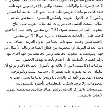
% في (إسرائيل) والولايات المتحدة والدول الأخرى. ومن جهة ثانية
فلقد غلبت مهمات التدريس على حملة الشهادات العالية (ماجستير
ودكتوراه) في الدول العربية، وانعكس المستوى المنخفض للدعم
المالي للبحث العلمي في موازنات الجامعات العربية على إنتاج
البحوث، التي لم تستنفد سوى 31 % من مجموع وقت عمل الباحثين
كافة.. علماً أن الجامعات تستخدم ما يزيد عن 19 % من مجموع
الاختصاصيين وحملة الشهادات العليا في الدول العربية.. يضاف إلى
ذلك العلاقة الهزيلة أو المعدومة بين قطاع الصناعة وعالم الأعمال من
جهة، ومؤسسات البحوث الجامعية وغير الجامعية من جهة أخرى مع
تركيز اهتمام الأساتذة على القيام بأبحاث بهدف الحصول على
الترقيات الأكاديمية، التي لا علاقة لها بأسواق العمل(39).. والواقع أنّ
البلدان العربية بصورة عامة تفتقر إلى سياسة علمية وتكنولوجية
محددة المعالم والأهداف والوسائل! وليس لدينا ما يسمّى بصناعة
المعلومات، ولا توجد شبكات للمعلومات وأجهزة للتنسيق بين
المؤسسات والمراكز البحثية، وليس هناك صناديق متخصصة بتمويل
الأبحاث والتطوير.