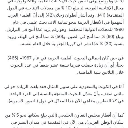
(0.3) وهووضع يرثى له من حيث الإمكانات العلمية والتكنولوجية في
مجال الإنتاجية العربية، إذ يبلغ (10 % من معدلات الإنتاجية في الدول
المتقدمة) (41).. وقد أشار أنطوان زحلان(42) إلى أنّ العلماء العرب
أسهموا في الأقطار العربية بنحو ثمانية آلاف بحث علمي في عام
1996 للمجلات الدولية المحكمة. وهو رقم يزيد عمّا أنتج في البرازيل،
ويبلغ (60) % مما أنتج في الصين، و(50) % مما أنتج في الهند، ويزيد
بنسبة (30) % عمّا نشر في كوريا الجنوبية خلال العام نفسه..
في حين كان إجمالي البحوث العلمية العربية في عام 1967م (465)
بحثاً، أي أن زيادة حصلت قدرها تسعة عشر ضعفاً في عدد البحوث
خلال الثلاثين سنة الماضية.
أمّا في الكويت والسعودية على سبيل المثال فقد بلغت الزيادة حوالي
مائتي ضعف، وأنّ معدّل البحوث المنتجة بالنسبة إلى الفرد الواحد
في كلا القطرين يضاهي الآن هذا المعدّل في دول (النمور الآسيوية).
كما أن أقطار مجلس التعاون الخليجي (التي يبلغ سكانها نحو 5 % من
سكان الوطن العربي)، هي الآن في المقدمة في ميدان النشر في