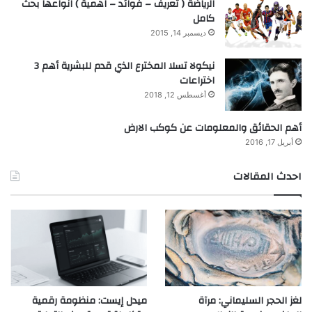
الرياضة ( تعريف – فوائد – اهمية ) انواعها بحث
كامل
ديسمبر 14, 2015
نيكولا تسلا المخترع الذي قدم للبشرية أهم 3
اختراعات
أغسطس 12, 2018
أهم الحقائق والمعلومات عن كوكب الارض
أبريل 17, 2016
احدث المقالات
لغز الحجر السليماني: مرآة
ميدل إيست: منظومة رقمية