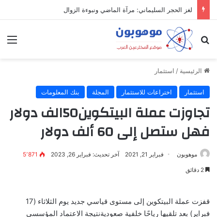
لغز الحجر السليماني: مرآة الماضي ونبوءة الزوال
بحث عن
الق
الرئيسية
/
استثمار
استثمار
اختراعات للاستثمار
المجلة
بنك المعلومات
تجاوزت عملة البيتكوين50الف دولار
فهل ستصل إلى 60 ألف دولار
موهوبون
فبراير 21, 2021
آخر تحديث: فبراير 26, 2023
5٬871
2 دقائق
قفزت عملة البيتكوين إلى مستوى قياسي جديد يوم الثلاثاء (17
فبراير) بعد تلقيها رياحًا خلفية صعوديةنتيجة الاعتماد المؤسسي