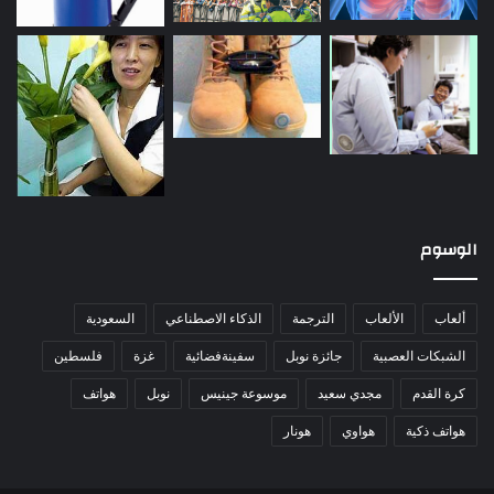
الوسوم
ألعاب
الألعاب
الترجمة
الذكاء الاصطناعي
السعودية
الشبكات العصبية
جائزة نوبل
سفينةفضائية
غزة
فلسطين
كرة القدم
مجدي سعيد
موسوعة جينيس
نوبل
هواتف
هواتف ذكية
هواوي
هونار