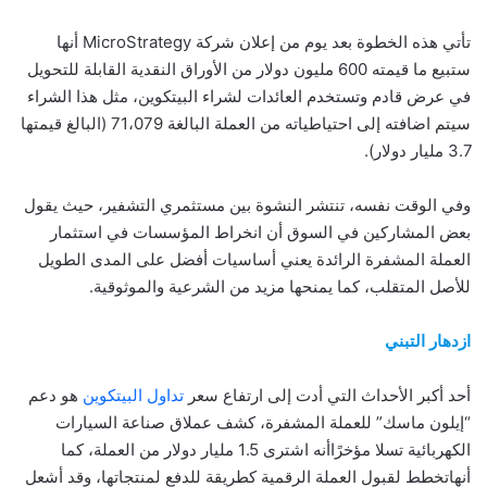
تأتي هذه الخطوة بعد يوم من إعلان شركة MicroStrategy أنها
ستبيع ما قيمته 600 مليون دولار من الأوراق النقدية القابلة للتحويل
في عرض قادم وتستخدم العائدات لشراء البيتكوين، مثل هذا الشراء
سيتم اضافته إلى احتياطياته من العملة البالغة 71،079 (البالغ قيمتها
3.7 مليار دولار).
وفي الوقت نفسه، تنتشر النشوة بين مستثمري التشفير، حيث يقول
بعض المشاركين في السوق أن انخراط المؤسسات في استثمار
العملة المشفرة الرائدة يعني أساسيات أفضل على المدى الطويل
للأصل المتقلب، كما يمنحها مزيد من الشرعية والموثوقية.
ازدهار التبني
أحد أكبر الأحداث التي أدت إلى ارتفاع سعر
تداول البيتكوين
هو دعم
“إيلون ماسك” للعملة المشفرة، كشف عملاق صناعة السيارات
الكهربائية تسلا مؤخرًاأنه اشترى 1.5 مليار دولار من العملة، كما
أنهاتخطط لقبول العملة الرقمية كطريقة للدفع لمنتجاتها، وقد أشعل