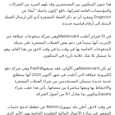
هذا جنون البيتكوين بين المستثمرين وقد يلهم المزيد من الشركات
والمؤسسات العامة لشرائها، دافع “إيلون ماسك” أيضًا عن
Dogecoin ومجرد أن تم ذكر العملة المشفرة أدي إلي إرسال العملة
البديلة إلى أرقام قياسية جديدة.
في 10 فبراير أعلنت Mastercardوهي شركة مدفوعات عملاقة عبر
الإنترنت أنها ستبدأ في دعم بعض العملات المشفرة على شبكة
المدفوعات الخاصة بها في وقت ما في وقت لاحق من هذا العام، وهو
ما سيمثل بلا شك علامة بارزة في البيتكوين.
لم تكن Mastercardهي الأولي، فقد سبقتهاPayPal وهي شركة دفع
إلكترونية عملاقة التي أعلنت في شهر أكتوبر 2020 أنها ستطلق
خدمة جديدة ستمكن المستخدمين من شراء العملات المشفرة
والاحتفاظ بها وبيعها مباشرةً من منصاتها، يأتي هذا عقب شراء
Squareبيتكوين بما يعادل 1% من أصول الشركة.
في وقت لاحق، أعلن بنك نيويوركMellon عن خططه لدمج خدمات
التشفير في نماذج الأعمال المالية التقليدية الخاصة بهم، الأمر الذي