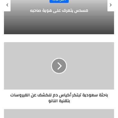
طفل مصري يخرج قصاصات الورق من أنفه
وفمه
باحثة
سعودية
تبتكر
أكياس
دم
للكشف
عن
الفيروسات
بتقنية
باحثة سعودية تبتكر أكياس دم للكشف عن الفيروسات
النانو
بتقنية النانو
جامعة
"كاوست"