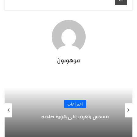
موهوبون
المجلة
طفل مصري يخرج قصاصات الورق من أنفه
وفمه