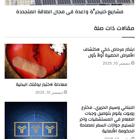
ر
ي
مشاريع خليجيَّة واعدة في مجال الطاقة المتجددة
ا
ج
ت
يَّ
ت
ة
مقالات ذات صلة
م
و
ن
ا
ح
ع
ابتكار مرحاض ذكي لاكتشاف
ك
د
الأمراض الخطيرة أولاً بأول
ا
ة
ل
ف
ديسمبر 10, 2025
أ
ي
م
م
ن
ج
معادلة لاختبار لياقتك البدنية
و
ا
ديسمبر 10, 2025
ا
ل
ل
ا
اللبناني وسيم الحريري.. مخترع
ت
ل
روبوت يقوم بتوصيل وجبات
و
ط
الطعام في المستشفيات وآخر
ف
ا
لتسليم جوازات السفر لمصلحة
ي
ق
الحكومة الألمانية
ر
ة
نوفمبر 13, 2018