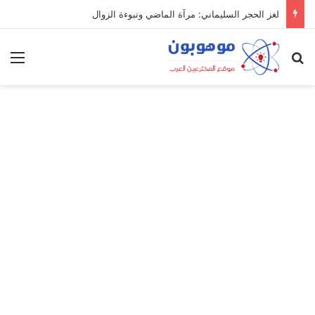
لغز الحجر السليماني: مرآة الماضي ونبوءة الزوال
بحث عن
الق