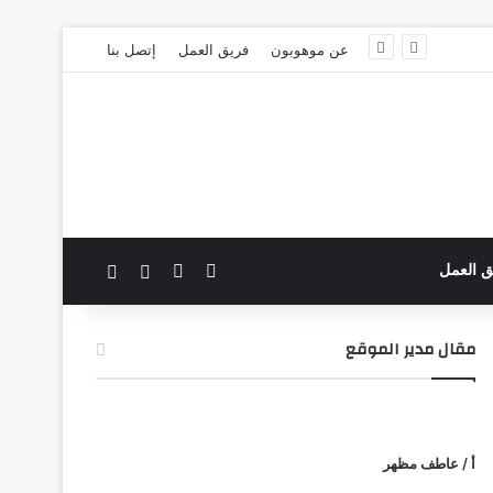
عن موهوبون
فريق العمل
إتصل بنا
‫X
فيسبوك
بحث عن
الوضع المظلم
ق العمل
مقال مدير الموقع
أ / عاطف مظهر