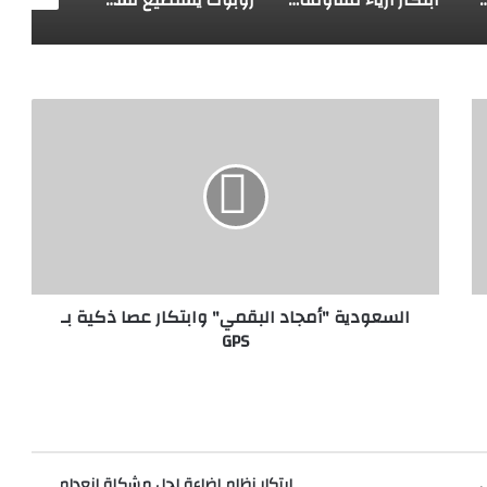
السعودية
"أمجاد
البقمي"
وابتكار
عصا
ذكية
بـ
GPS
السعودية "أمجاد البقمي" وابتكار عصا ذكية بـ
GPS
ابتكار نظام إضاءة لحل مشكلة انعدام