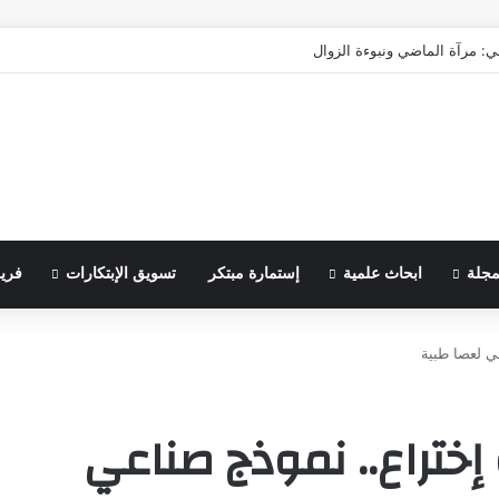
ي: مرآة الماضي ونبوءة الزوال
مجلة
ابحاث علمية
إستمارة مبتكر
تسويق الإبتكارات
فري
عي لعصا طبية
ة إختراع.. نموذج صناعي