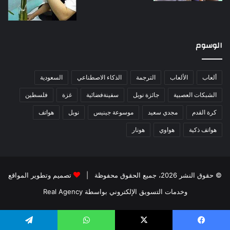
الوسوم
ألعاب
الألعاب
الترجمة
الذكاء الاصطناعي
السعودية
الشبكات العصبية
جائزة نوبل
سفينةفضائية
غزة
فلسطين
كرة القدم
مجدي سعيد
موسوعة جينيس
نوبل
هواتف
هواتف ذكية
هواوي
هونار
© حقوق النشر 2026، جميع الحقوق محفوظة |
تصميم وتطوير المواقع
وخدمات التسويق الإلكتروني بواسطة Real Agency