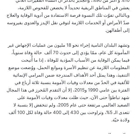
10% و أكثر من 90%، والجدير بالذكر أنّ النساء الفقيرات اللائي
يعشن في المناطق الريفية تحديداً لا يخضعن للفحوص اللازمة،
وبالتالي تفوّت تلك النسوة فرصة الاستفادة من أدوية الوقاية والعلاج
ضدّ الأمراض أو الخدمات اللازمة لتوقي نقل الإيدز والعدوى بفيروسه
إلى أطفالهن.
وتشهد البلدان النامية إجراء نحو 18 مليون من عمليات الإجهاض غير
المأمونة كل عام، ممّا يؤدي إلى حدوث 70 ألف حالة وفاة سنوياً،
فيما يمكن الوقاية من الأسباب المؤدية للوفاة ، إذا ما أُتيحت
المعلومات اللازمة عن تنظيم الأسرة وموانع الحمل، ووُضعت موضع
التنفيذ، وهذا يمثل أحد الأهداف المندرجة ضمن المرامي الإنمائية
للألفية في الحدّ من معدلات وفيات الأمومة بنسبة ثلاثة أرباع في
الفترة بين عامي 1990 و2015، إلا أن التقدم المُحرز في هذا المجال
شهد تباطؤاً حتى الآن، حيث ظلت معدلات وفيات الأمومة على
الصعيد العالمي مرتفعة حتى عام 2005، ولم تنخفض إلا بنسبة لا
تتعدى الـ 5%، وتراوحت بين 430 إلى 400 حالة وفاة لكل 100 ألف
ولادة حيّة.