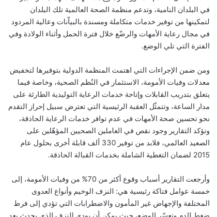
في البلدان النامية، وتدعم منظمة الصحة العالمية تلك البلدان
لتمكينها من توفير خدمات متكاملة ومسندة بالبياّنات وعالية المردود
في مجال رعاية الأمهات والرضّع خلال فترة الحمل وأثناء الولادة وفي
الفترة التي تلي الوضع.
ومن ضمن الإجراءات التي اهتمت المنظمة الدولية بتوفيرها لتخفيض
معدلات وفيات الأمومة، الاستثمار في النُظم الصحية، وخاصة فيما
يتعلق بتدريب القابلات وإتاحة خدمات الرعاية التوليدية الطارئة على
مدار الساعة، وتتمثّل العقبة الرئيسية التي تعترض سبيل إحراز التقدم
نحو تحسين صحة الأمهات في عدم توافر خدمات الرعاية الحاذقة،
وتؤكد التقارير وجود نقص في العاملين الصحيين المؤهّلين على
الصعيد العالمي، فلابد من توفير 330 ألف قابلة أخرى بحلول عام
2015 لضمان التغطية الشاملة بخدمات القبالة الحاذقة.
وأرجعت التقارير أسباب وقوع أكثر من 70% من وفيات الأمومة، إلى
خمسة عوامل فتاكة رئيسية هي: النزف الوخيم وأنواع العدوى
المختلفة والإجهاض غير المأمون والاضطرابات التي تؤدي إلى فرط
ضغط الدم وتعسّر الوضع، حيث يمكن أن يودي النزف الذي يحدث بعد