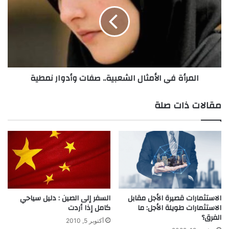
ق
م
ل
ر
ت
أ
د
ة
ر
ف
ي
ي
ج
ا
المرأة في الأمثال الشعبية.. صفات وأدوار نمطية
ي
ل
ا
أ
ب
م
مقالات ذات صلة
ع
ث
د
ا
ا
ل
ل
ا
أ
ل
ر
ش
ب
ع
ع
ب
ي
ي
الاستثمارات قصيرة الأجل مقابل
السفر إلى الصين : دليل سياحي
ن
الاستثمارات طويلة الأجل: ما
كامل إذا أردت
ة
الفرق؟
!
.
أكتوبر 5, 2010
.