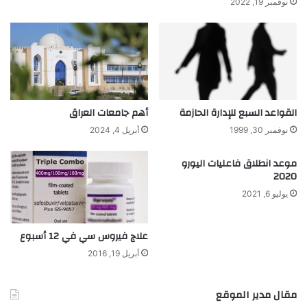
نوفمبر 19, 2022
ص
ف
ا
ت
و
أ
د
القواعد السبع للإدارة الحازمة
أهم جامعات العراق
و
ا
نوفمبر 30, 1999
أبريل 4, 2024
ر
ن
موعد انطلاق فاعليات اليورو
م
2020
ط
يوليو 6, 2021
ي
ة
علاج فيروس سي في 12 أسبوع
أبريل 19, 2016
مقال مدير الموقع