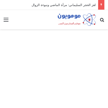
لغز الحجر السليماني: مرآة الماضي ونبوءة الزوال
بحث عن
الق