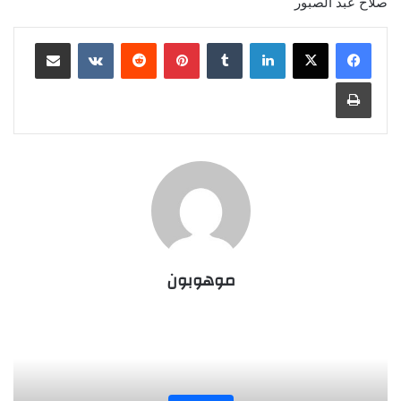
صلاح عبد الصبور
لينكدإن
‏Tumblr
بينتيريست
‏Reddit
‏VKontakte
مشاركة عبر البريد
طباعة
موهوبون
المجلة