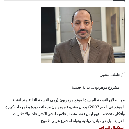
أ / عاطف مظهر
مشروع موهوبون.. بداية جديدة
مع انطلاق النسخة الجديدة لموقع موهوبون (وهي النسخة الثالثة منذ انشاء
الموقع في العام 2007) يدخل مشروع موهوبون مرحلة جديدة بطموحات كبيرة
وأفكار متجددة… فهو ليس فقط منصة إعلامية لنشر الاختراعات والابتكارات
العربية.. بل هو مبادرة ريادية ونواة لمشرع عربي طموح
إستكمال القراءة