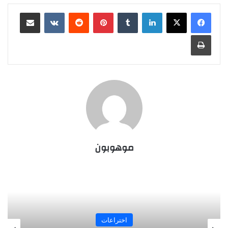
لينكدإن
‏Tumblr
بينتيريست
‏Reddit
‏VKontakte
مشاركة عبر البريد
طباعة
موهوبون
المجلة