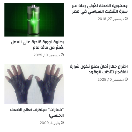
جمهورية الضحك الأولى رحلة عبر
م
سيرة التنكيت السياسي في مصر
ه
ن
ديسمبر 27, 2018
ة
ت
ر
بطارية نووية قادرة على العمل
ا
لأكثر من مائة عام
ث
ي
ديسمبر 10, 2025
ة
اختراع جهاز أمان يمنع تكون شرارة
ت
الانفجار لتنكات الوقود
و
د
ديسمبر 10, 2025
ع
ز
م
ن
“قفازات” مبتكرة.. تعالج الضعف
ه
الجنسي!
ا
يناير 4, 2009