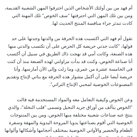
أم فهد من بين أولئك الأشخاص الذين احترفوا المهن الشعبية القديمة،
ومن بين تلك المهن التي احترفتها “سف الخوص” تلك المهنة التي
كادت تندثر جراء منافسة المنتج الحديث لها.
تقول أم فهد التي اكتسبت هذه الحرفة من والدتها وجدتها على حد
قولها، “كانت جدتي حريصة كل الحرص على أن تكتسب والدتي منها
هذه الصنعة، وكانت أمي قد نهجت ذاك الطريق في سبيل أن أكتسب
أنا صناعة الخوص، وكنت قد بدأت مزاولتي لهذه الصنعة منذ أن كنت
في الخامسة عشرة من عمري، وما زلت وإلى الآن أمارسها، وأنا
حريصة أيضا على أن أكمل مشوار هذه الحرفة مع بناتي لإنتاج وتقديم
المصنوعات الخوصية لمحبي الإنتاج التراثي”.
وعن الخوص وكيفية التعامل معه والمواد المستخدمة فيه قالت
“الخوص يتألف من أوراق جريد النخيل وتسمى “قلب النخلة”، والذي
ينتج عنه صناعات شعبية مختلفة منها الخوص، ومن بين المنتوجات
الخوصية التي أقوم بصناعتها يدويا المروحة اليدوية والمهفة وسفرة
الطعام والحصير والأواني الخوصية بمختلف أحجامها وأشكالها وألوانها