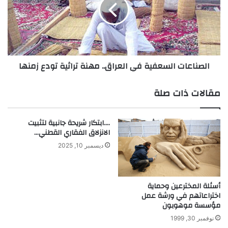
.
ن
.
ا
س
ع
ي
ا
د
ت
ا
ا
الصناعات السعفية في العراق.. مهنة تراثية تودع زمنها
ل
ل
ف
س
ن
ع
مقالات ذات صلة
و
ف
ن
ي
ا
ة
….ابتكار شريحة جانبية لتثبيت
ل
ف
الانزلاق الفقاري القطني…
إ
ي
ديسمبر 10, 2025
س
ا
ل
ل
ا
ع
م
ر
أسئلة المخترعين وحماية
ي
اختراعاتهم في ورشة عمل
ا
مؤسسة موهوبون
ة
ق
.
نوفمبر 30, 1999
.