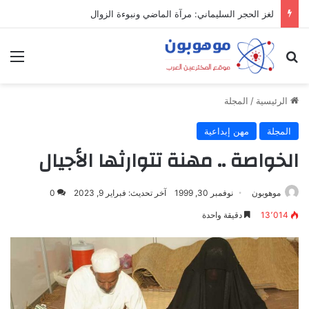
لغز الحجر السليماني: مرآة الماضي ونبوءة الزوال
بحث عن
الق
الرئيسية
/
المجلة
المجلة
مهن إبداعية
الخواصة .. مهنة تتوارثها الأجيال
موهوبون
نوفمبر 30, 1999
آخر تحديث: فبراير 9, 2023
0
13٬014
دقيقة واحدة