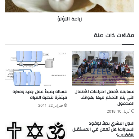
.
ل
ل
ؤ
زراعة اللؤلؤ
ك
ل
ي
ؤ
ت
مقالات ذات صلة
ك
و
ن
إ
ي
ج
ا
ب
ي
مسابقة لأفضل اختراعات الأطفال
غسالة بمبدأ عمل جديد وفكرة
ا
التي يتم التحكم فيها بهواتف
مبتكرة لتحلية المياه
المحمول
ف
فبراير 22, 2011
ي
أبريل 10, 2018
ع
البول البشري بديلاً لوقود
م
السيارات! هل تعمل في المستقبل
ل
بالفضلات؟
ك