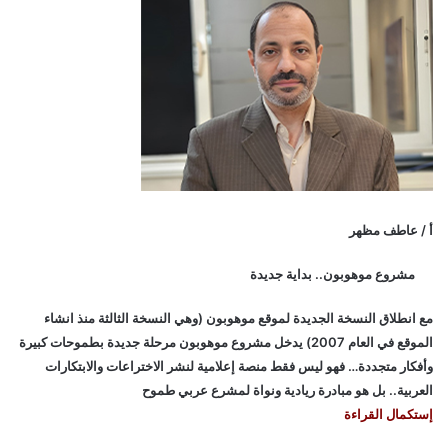
أ / عاطف مظهر
مشروع موهوبون.. بداية جديدة
مع انطلاق النسخة الجديدة لموقع موهوبون (وهي النسخة الثالثة منذ انشاء
الموقع في العام 2007) يدخل مشروع موهوبون مرحلة جديدة بطموحات كبيرة
وأفكار متجددة… فهو ليس فقط منصة إعلامية لنشر الاختراعات والابتكارات
العربية.. بل هو مبادرة ريادية ونواة لمشرع عربي طموح
إستكمال القراءة