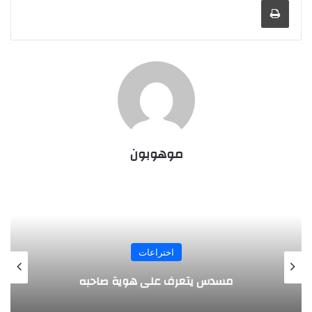
موهوبون
المجلة
طفل مصري يخرج قصاصات الورق من أنفه
وفمه