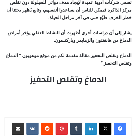
تسعى شركات أدوية عديدة لإيجاد هدف دوائي للحيلولة دون تقلص
مركز الذاكرة فيمكن للناس أن يساعدوا أنفسهم، وتابع يُظهر بحثنا أن
خطر الخرف طيّع حتى في آخر مراحل الحياة.
يشار إلى أن دراسات أخرى أظهرت أن النشاط العقلي يؤخر أمراض
الدماغ من هانتغتون والزهايمر وباركنسون.
الدماغ وتقلص التحفيز مقالة مقدمة لكم من موقع موهوبون ” الدماغ
وتقلص التحفيز “
الدماغ وتقلص التحفيز
لينكدإن
‏Tumblr
بينتيريست
‏Reddit
‏VKontakte
مشاركة عبر البريد
طباعة