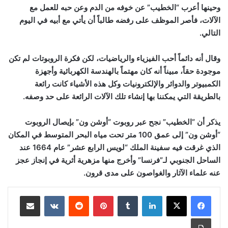
وحينها أعرب “الخطيب” عن خوفه من الدم وعن حبه للعمل مع
الآلات، فأصر الموظف على رفضه طالباً أن يأتي مع أبيه في اليوم
التالي
.
وقال أنه دائماً أحب الفيزياء والرياضيات، لكن فكرة الروبوتات لم تكن
موجودة حقاً، مبيناً أنه كان مهتماً بالهندسة الكهربائية وأجهزة
الكمبيوتر والدوائر والإلكترونيات وكل هذه الأشياء كانت رائعة
بالطريقة التي يمكننا بها إنشاء تلك الآلات الرائعة على حد وصفه
.
يذكر أن “الخطيب” نجح عبر روبوت “أوشن ون” بإيصال الروبوت
“أوشن ون” إلى عمق 100 متر تحت مياه البحر المتوسط في المكان
الذي غرقت فيه سفينة الملك “لويس الرابع عشر” عام 1664 عند
الساحل الجنوبي لـ”فرنسا” وأخرج منها مزهرية أثرية في إنجاز عجز
عنه علماء الآثار والغواصون على مدى قرون
.
لينكدإن
بينتيريست
مشاركة عبر البريد
طباعة