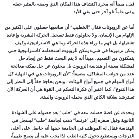
قبل، مبيناً أنه مجرد اكتشاف هذا المكان الذي وصفه بالمثير جعله
يبقى عاماً تلو آخر حتى بقي للأبد
.
أما عن الروبوتات فقال “الخطيب” أن صانعيها حصلون على الكثير من
الإلهام من الإنسان، ولا يحاولون فقط تسجيل الحركة البشرية وإعادة
تشغيلها، بل فهم ما وراء هذه الحركة وما هي الاستراتيجية وكيف
يمكن ترميزها في شيء يمكن للروبوت استخدامه كاستراتيجية حتى
يتمكنون من التعميم، مبيناً أنه لا يتم البحث فقط عن إيجاد حل
لمشكلة معينة أو هندسة الروبوت بل يبحثون عن حل يمكنه معالجة
عدد من جوانب المشاكل، مضيفاً: “لأن الروبوتات هي في النهاية كل
أنواع المهام في جميع أنواع البيئات ، ونحن بحاجة حقاً إلى النظر إلى
هذا التنوع”، كما اعتبر أن فكرة التحكم في القوة هي أن الحركة الآن
تسترشد بعلاقة الكائن الذي يحمله الروبوت والبيئة
.
وتحدث عن قصة حصلت معه في “حلب” بعد حصوله على الشهادة
الثانوية وقبل سفره إلى “فرنسا” ذهب لجامعة “حلب” ليسجل في
الهندسة فقال له الموظف في الجامعة حينها أنه حاصل على أعلى
الدرجات ويستطيع دخول كلية الطب لذا يجب عليه أن يصبح طبيباً،