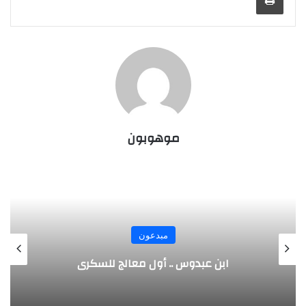
موهوبون
مبدعون
ن عبدوس .. أول معالج للسكري
الألمان