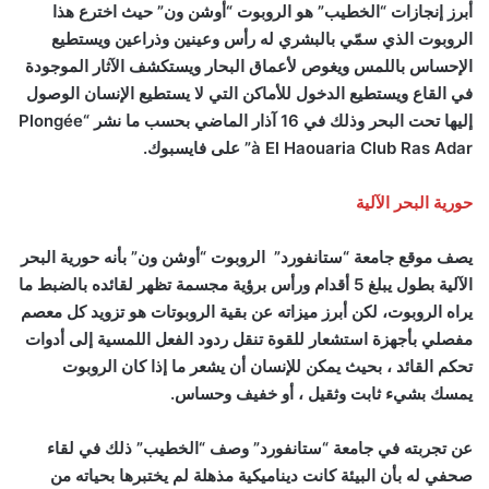
أبرز إنجازات “الخطيب” هو الروبوت “أوشن ون” حيث اخترع هذا
الروبوت الذي سمّي بالبشري له رأس وعينين وذراعين ويستطيع
الإحساس باللمس ويغوص لأعماق البحار ويستكشف الآثار الموجودة
في القاع ويستطيع الدخول للأماكن التي لا يستطيع الإنسان الوصول
إليها تحت البحر وذلك في 16 آذار الماضي بحسب ما نشر
“Plongée
à El Haouaria Club Ras Adar”
على فايسبوك
.
حورية البحر الآلية
يصف موقع جامعة “ستانفورد” الروبوت “أوشن ون” بأنه حورية البحر
الآلية بطول يبلغ 5 أقدام ورأس برؤية مجسمة تظهر لقائده بالضبط ما
يراه الروبوت، لكن أبرز ميزاته عن بقية الروبوتات هو تزويد كل معصم
مفصلي بأجهزة استشعار للقوة تنقل ردود الفعل اللمسية إلى أدوات
تحكم القائد ، بحيث يمكن للإنسان أن يشعر ما إذا كان الروبوت
يمسك بشيء ثابت وثقيل ، أو خفيف وحساس.
عن تجربته في جامعة “ستانفورد” وصف “الخطيب” ذلك في لقاء
صحفي له بأن البيئة كانت ديناميكية مذهلة لم يختبرها بحياته من