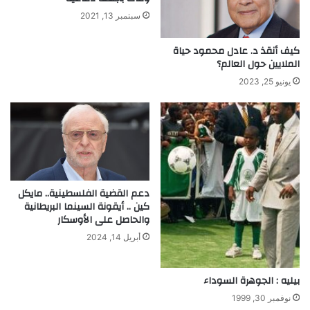
سبتمبر 13, 2021
كيف أنقذ د. عادل محمود حياة
الملايين حول العالم؟
يونيو 25, 2023
دعم القضية الفلسطينية.. مايكل
كين .. أيقونة السينما البريطانية
والحاصل على الأوسكار
أبريل 14, 2024
بيليه : الجوهرة السوداء
نوفمبر 30, 1999