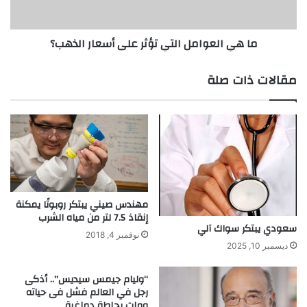
الذهب؟
ما هي العوامل التي تؤثر على أسعار الذهب؟
مقالات ذات صلة
مهندس صيني يبتكر روبوتًا يمكنة
إنقاذ 7.5 لتر من مياه الشرب
سعودي يبتكر سواك آلي
نوفمبر 4, 2018
ديسمبر 10, 2025
“وليام جيمس سيديس”.. أذكى
رجل في العالم فشل فى حياته
ومات بجلطة دماغية