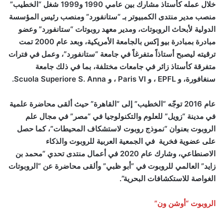
خلال عمله كأستاذ مشارك بين عامي 1990 و1999 شغل “الخطيب”
منصب مدير منتدى الكمبيوتر بـ “ستانفورد” ومنصب رئيس المؤسسة
الدولية لأبحاث الروبوتات، ومدير معهد روبوتات “ستانفورد” وعضو
مبادرة بمبادرة بيو إكس بالجامعة الأمريكية، وبعد عام 2000 تمت
ترقيته ليصبح أستاذاً متفرغاً في جامعة “ستانفورد”، وعمل في فترات
متفرقة كأستاذ زائر في جامعات مختلفة، بما في ذلك جامعة
سنغافورة، و
EPFL
، و
Paris VI
، و
Scuola Superiore S. Anna.
عام 2016 توجّه “الخطيب” إلى “القاهرة” حيث ألقى محاضرة علمية
في مدينة “زويل” للعلوم والتكنولوجيا في “مصر” في مجال علم
الروبوت بعنوان “نموذج روبوت لاستشكاف المحيطات”، كما حصل
على عضوية فخرية في الجمعية العربية للروبوت والذكاء
الاصنطاعي، وشارك عام 2020 في أعمال منتدى تحدي “محمد بن
زايد” العالمي للروبوت في “أبو ظبي” وألقى محاضرة عن “الروبوتات
الغواصة للاستكشافات البحرية”
.
الروبوت “أوشن ون”