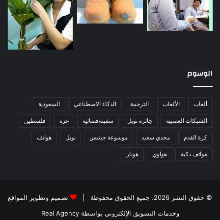
الوسوم
ألعاب
الألعاب
الترجمة
الذكاء الاصطناعي
السعودية
الشبكات العصبية
جائزة نوبل
سفينةفضائية
غزة
فلسطين
كرة القدم
مجدي سعيد
موسوعة جينيس
نوبل
هواتف
هواتف ذكية
هواوي
هونار
© حقوق النشر 2026، جميع الحقوق محفوظة |
تصميم وتطوير المواقع
وخدمات التسويق الإلكتروني بواسطة Real Agency