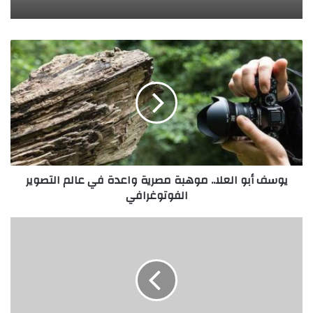
يوسف
أبو
العلا..
موهبة
مصرية
واعدة
في
عالم
التصوير
يوسف أبو العلا.. موهبة مصرية واعدة في عالم التصوير
الفوتوغرافي
الفوتوغرافي
ما
هي
العوامل
التي
تؤثر
على
أسعار