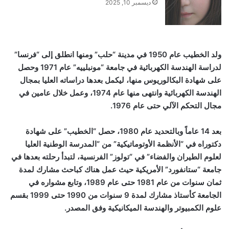
ديسمبر 10, 2025
ولد الخطيب عام
1950 في مدينة “حلب” ومنها انطلق إلى “فرنسا”
لدراسة الهندسة الكهربائية في جامعة “مونبلييه” عام 1971 وحصل
على شهادة البكالوريوس منها، ليكمل بعدها دراساته العليا بمجال
الهندسة الكهربائية وانتهى منها عام 1974، وعمل خلال عامين في
مجال التحكم الآلي حتى عام 1976.
بعد 14 عاماً وبالتحديد عام 1980، حصل “الخطيب” على شهادة
دكتوراه في “الأنظمة الأوتوماتيكية” من “المدرسة الوطنية العليا
لعلوم الطيران والفضاء” في “تولوز” الفرنسية، لتبدأ رحلته بعدها في
جامعة “ستانفورد” الأمريكية حيث عمل هناك كباحث مشارك لمدة
ثمان سنوات من عام 1981 حتى عام 1989، وتابع مشواره في
الجامعة كأستاذ مشارك لمدة 9 سنوات من 1990 حتى 1999 بقسم
علوم الكمبيوتر والهندسة الميكانيكية وفق المصدر
.