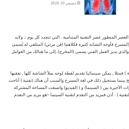
ديسمبر 10, 2025
لعصر المتطور عصر التقنية المتنامية . التي تتجدد كل يوم .. ولابد
 والمسرح فأوجه التشابه كثيرة فكلاهما (فن مرئي) المتلقي له يُسمى
 والذي يدير العمل الفني يسمى (المخرج)..إلى ما هنالك من العوامل
ة ) فمثلا , يمكن سينمائيا تقديم لقطة لوجه يملأ الشاشة كلها , تعقبها
لخ بينما يستحيل ذلك في لغة المسرح والسبب أن هناك (تقنية ) أتاحت
ات الأخيرة بين ( السينما) و ( الفيديو) واتسعت المساحة المشتركة
لتقنية ) . أذن فمزيد من التقدم لتقنية السينما –هو مزيد من التقدم