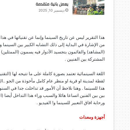
يعمل بآلية متقدمة
ديسمبر 10, 2025
هذا التقرير ليس عن تاريخ السينما وإنما عن تقنياتها في هذا ا
من الإشارة في البداية إلى ذلك التشابه الكبير بين السينما
(المشاهد) والقائمون بتجسيد الأدوار فيه يسمون (الممثلين)
المشتركة بين الفنيين .
اللغة السينمائية تعتمد بصورة كاملة على ما تتيحه لها (التقني
لقطة لمدينة او قرية او منظر عام كامل مأخوذة من الجو ..ا
هذا للسينما . وهنا نلاحظ أن الأمور قد تداخلت جدا في السنو
بين بين الفنين اتساعا هائلا والسبب وراء هذا التداخل أيضا (ا
ورحابة افاق التعبير للسينما و! الفيديو .
أجهزة ومعدات