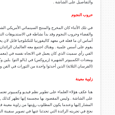
والتفاصيل على الشاشة .
حروب النجوم
في تلك الأثناء كان المخرج والمنتج السينمائي الأمريكي ا
والفضاء وحروب النجوم وقد بدأ نشاطه في الاستديوهات الت
أساس ان ما فعله في معهد كاليفورنيا للتكنلوجيا قابل لان
يقوم على أسس علمية . وهناك اجتمع معه العالمان الرائدان ا
الفي رأي سميث الذي كان يعمل في الاتجاه نفسه في (معمل 
ومعدات الكمبيوتر الشهيرة (زيروكس) في (بالو التو) .بلين
(الفرسان الثلاثة) الذين أحدثوا واحدة من الثورات في الفن وال
زاوية معينة
هنا عكف هؤلاء العلماء على تطوير نظم فيديو وكمبيوتر تعت
على الشاشة . وليس المقصود بها مجسمة إنها تظهر كذلك , و
المشار إليها وعندما يكون المطلوب رؤيتها من زاوية معينة فإ