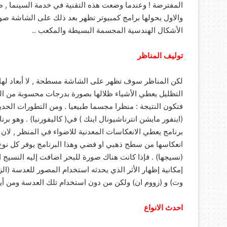
المفترضة ! وعندما وضعت هذه التقنية في خدمة السينما , ظهر
والاول يحولها برامج كمبيوتر تظهر بعد ذلك على الشاشة صور
الأشكال الهندسية المجسمة البسيطة والمكعب ..
توليف المناظر
لكن المناظر سوف تظهر على الشاشة مسطحة , لا أبعاد لها 
التظليل يعطي الأشياء ظلالها بصورة بدرجات محسوبة من التك
(اينفور مايشن انترناشيونال اينك ) في( كاليفورنيا) . وهو ب
برنامج يعطي الانعكاسات المعدنية للاضواء في المنظر , لا
انعكاسها من سطح ذهبي او فضي وهذا البرنامج يوفر كل نوع م
(نسيجها) . فإذا كانت هناك صورة للبحر اضافت إليه النسيج ال
إمكانية إظهار الأثر الذي يحدثه استخدام المصور للعدسة (الز
وت) و (زووم ان) ولكن من دون استخدام تلك العدسة ومن أية
احدث الانواع