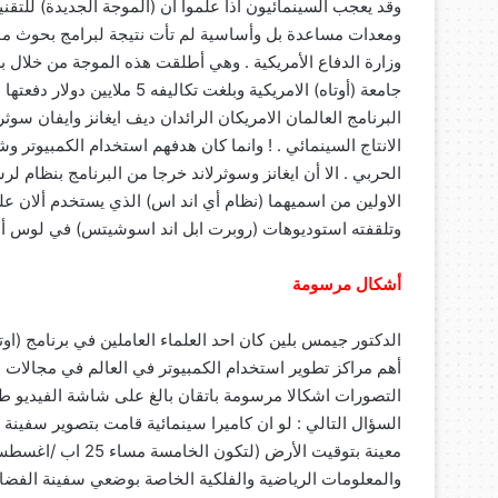
وقد يعجب السينمائيون اذا علموا أن (الموجة الجديدة) للتقن
ومعدات مساعدة بل وأساسية لم تأت نتيجة لبرامج بحوث مول
وزارة الدفاع الأمريكية . وهي أطلقت هذه الموجة من خلال ب
جامعة (أوتاه) الامريكية وبلغت
البرنامج العالمان الامريكان الرائدان ديف ايغانز وايفان سو
الانتاج السينمائي . ! وانما كان هدفهم استخدام الكمبيوت
الحربي . الا أن ايغانز وسوثرلاند خرجا من البرنامج بنظام 
الاولين من اسميهما (نظام أي اند اس) الذي يستخدم ألان عل
وتلقفته استوديوهات (روبرت ابل اند اسوشيتس) في لوس أ
أشكال مرسومة
الدكتور جيمس بلين كان احد العلماء العاملين في برنامج (اوت
أهم مراكز تطوير استخدام الكمبيوتر في العالم في مجالات ال
التصورات اشكالا مرسومة باتقان بالغ على شاشة الفيديو طل
السؤال التالي : لو ان كاميرا سينمائية قامت بتصوير سفينة
والمعلومات الرياضية والفلكية الخاصة بوضعي سفينة الفضاء