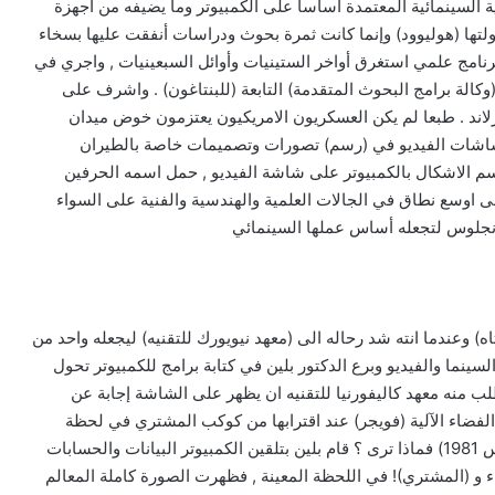
ية السينمائية المعتمدة أساسا على الكمبيوتر وما يضيفه من أجهزة
تها (هوليوود) وإنما كانت ثمرة بحوث ودراسات أنفقت عليها بسخاء
رنامج علمي استغرق أواخر الستينيات وأوائل السبعينيات , واجري في
 تكاليفه 5 ملايين دولار دفعتها (وكالة برامج البحوث المتقدمة) التابعة (للبنتاغون) . واشرف على
ثرلاند . طبعا لم يكن العسكريون الامريكيون يعتزمون خوض ميدان
ر وشاشات الفيديو في (رسم) تصورات وتصميمات خاصة بالطيران
لرسم الاشكال بالكمبيوتر على شاشة الفيديو , حمل اسمه الحرفين
ى اوسع نطاق في الجالات العلمية والهندسية والفنية على السواء
نجلوس لتجعله أساس عملها السينمائي
اه) وعندما انته شد رحاله الى (معهد نيويورك للتقنيه) ليجعله واحد من
سينما والفيديو وبرع الدكتور بلين في كتابة برامج للكمبيوتر تحول
ب منه معهد كاليفورنيا للتقنيه ان يظهر على الشاشة إجابة عن
 الفضاء الآلية (فويجر) عند اقترابها من كوكب المشتري في لحظة
معينة بتوقيت الأرض (لتكون الخامسة مساء 25 اب /اغسطس 1981) فماذا ترى ؟ قام بلين بتلقين الكمبيوتر البيانات والحسابات
 و (المشتري)! في اللحظة المعينة , فظهرت الصورة كاملة المعالم