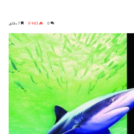
0
9٬463
7 دقائق