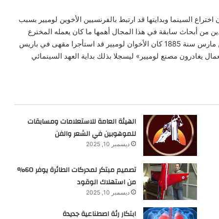
 اختراع السينما وبدايتها قد ارتبط بالفرنسيين الأخوين لوميير بسبب
ن من أبحاث سابقة في هذا المجال أهمها ما كان يعمله المخترع
الأشهر الأميركي توماس أديسون . ففي الثاني والعشرين من مارس سنة 1885 كان الأخوان لوميير قد استأجرا مقهى في باريس
عمال يغادرون مصنع لوميير» ليسجلا بذلك بداية العهد السينمائي
الهيئة العامة للاستعلامات ومسابقات
للموهوبين في الشعر والفن
ديسمبر 10, 2025
تصميم مبتكر لمحركات الطائرة يوفر 60%
من استهلاك الوقود
ديسمبر 10, 2025
ابتكار رئة اصطناعية جديدة