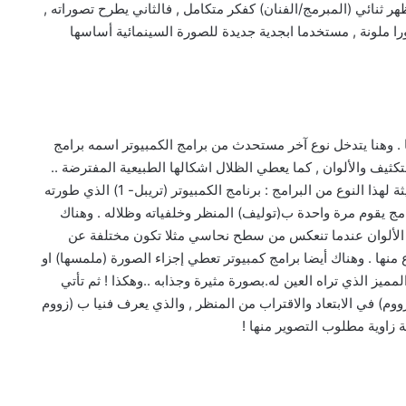
 ثنائي (المبرمج/الفنان) كفكر متكامل , فالثاني يطرح تصوراته ,
ا ملونة , مستخدما ابجدية جديدة للصورة السينمائية أساسها
. وهنا يتدخل نوع آخر مستحدث من برامج الكمبيوتر اسمه برامج
ثيف والألوان , كما يعطي الظلال اشكالها الطبيعية المفترضة ..
فتكون النتيجة : منظرا مجسما طبيعيا . ومن التطورات الحديثة لهذا النوع من البرامج : برنامج الكمبيوتر (تريبل- 1) الذي طورته
رنامج يقوم مرة واحدة ب(توليف) المنظر وخلفياته وظلاله . وهناك
ن الألوان عندما تنعكس من سطح نحاسي مثلا تكون مختلفة عن
نها . وهناك أيضا برامج كمبيوتر تعطي إجزاء الصورة (ملمسها) او
مميز الذي تراه العين له.بصورة مثيرة وجذابه ..وهكذا ! ثم تأتي
ووم) في الابتعاد والاقتراب من المنظر , والذي يعرف فنيا ب (زووم
 زاوية مطلوب التصوير منها !