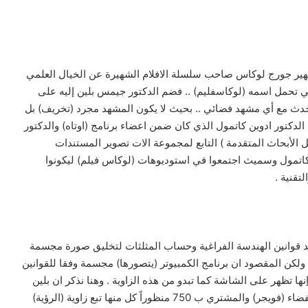
لشهير جورج لوكاس صاحب سلسلة الافلام الشهيرة عن الخيال العلمي
ي تحمل اسمه (لوكاسفليم) .. فضم الدكتور جيمس بلين إليه على
 يحدث مع أي مشهد فضائي .. بحيث لا يكون المشهد مجرد (تخريف) بل
لدكتور ادوين كاتمول الذي كان ضمن اعضاء برنامج (اوتاه) والدكتور
الأبحاث المتقدمة ) التابع لمجموعة الات تصوير المستندات
 وكاتمول وسميث اجتمعوا في استوديوهات (لوكاس فيلم) ليكونوا
تقنية .
مد قوانين الهندسة الفراغية وحساب المثلثات لتخليق صورة مجسمة
لكن المقصود ان برنامج الكمبيوتر (يتصورها) مجسمة وفقا للقوانين
نها تظهر على الشاشة كما تبدو من هذه الزاوية . وهنا نذكر ان بلين
نجح في تجربته الرائدة التي تحدثنا عنها في تصوير سفينة الفضاء (فويجر) والمشتري ب 750 منظوراً كل منها تبع زاوية (الرؤية)