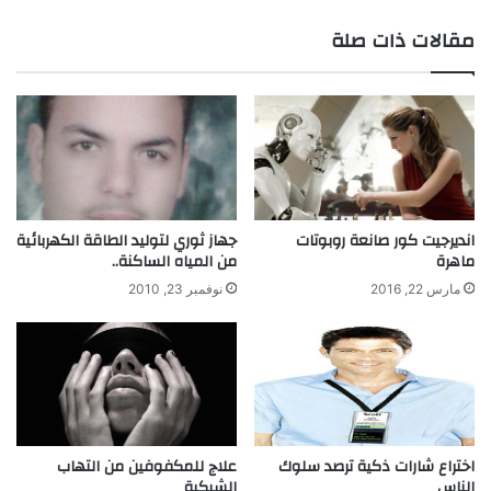
مقالات ذات صلة
انديرجيت كور صانعة روبوتات
جهاز ثوري لتوليد الطاقة الكهربائية
ماهرة
من المياه الساكنة..
مارس 22, 2016
نوفمبر 23, 2010
اختراع شارات ذكية ترصد سلوك
علاج للمكفوفين من التهاب
الناس
الشبكية