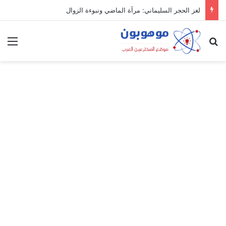
لغز الحجر السليماني: مرآة الماضي ونبوءة الزوال
بحث عن
الق