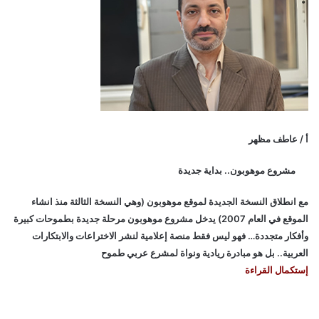
أ / عاطف مظهر
مشروع موهوبون.. بداية جديدة
مع انطلاق النسخة الجديدة لموقع موهوبون (وهي النسخة الثالثة منذ انشاء
الموقع في العام 2007) يدخل مشروع موهوبون مرحلة جديدة بطموحات كبيرة
وأفكار متجددة… فهو ليس فقط منصة إعلامية لنشر الاختراعات والابتكارات
العربية.. بل هو مبادرة ريادية ونواة لمشرع عربي طموح
إستكمال القراءة