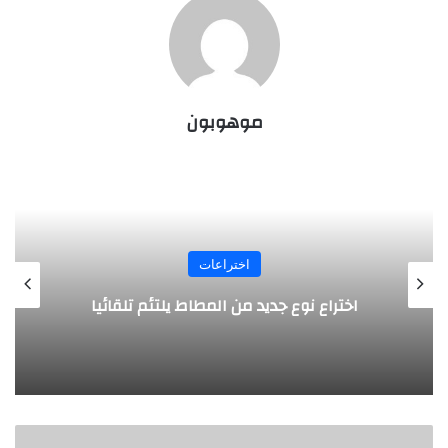
موهوبون
اختراعات
روبوت جديد لاستكشاف أعماق البحار
نورالدين