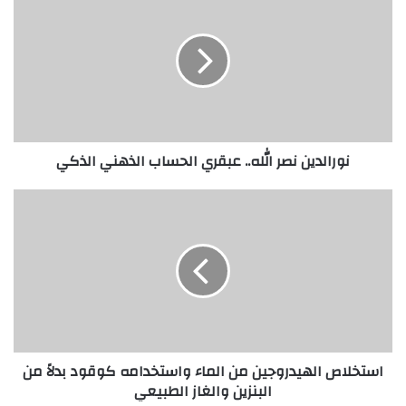
نصر
الله..
عبقري
الحساب
الذهني
الذكي
نورالدين نصر الله.. عبقري الحساب الذهني الذكي
استخلاص
الهيدروجين
من
الماء
واستخدامه
كوقود
بدلاً
من
البنزين
استخلاص الهيدروجين من الماء واستخدامه كوقود بدلاً من
والغاز
البنزين والغاز الطبيعي
الطبيعي