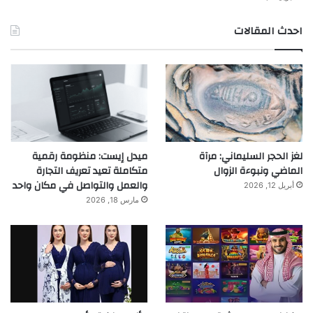
احدث المقالات
لغز الحجر السليماني: مرآة
ميدل إيست: منظومة رقمية
الماضي ونبوءة الزوال
متكاملة تعيد تعريف التجارة
والعمل والتواصل في مكان واحد
أبريل 12, 2026
مارس 18, 2026