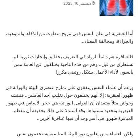
ديسمبر 10, 2025
أما العبقرية في علم النفس فهي مزيج متفاوت من الذكاء، والموهبة،
والجراءة، ومخالفة المعتاد..
فالعباقرة هم دائماً الرواد في التعريف بحقائق وإنجازات ثورية لم
تستطرق من قبل.. وهم من هذه الناحية يختلفون عن العامة ممن
يأنسون لأداء الأعمال بشكل روتيني مكرر!
ورغم أن علماء النفس يتفقون على تمازج عنصري البيئة والوراثة في
ظهور العبقرية؛ إلا أنهم يختلفون حول تغليب احد العاملين.. فنيتشه
وجولتن مثلاً يعتقدان أن العوامل الوراثية هي حجر الأساس في ظهور
العبقرية وتحديد مستواها. وقد استدلا على ذلك بحقيقة أن معظم
العباقرة ظهروا في أسر وجد أن فيها عباقرة آخرين..
ولكن العلماء ممن يغلبون دور البيئة المناسبة يستخدمون نفس