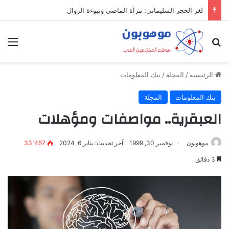
لغز الحجر السليماني: مرآة الماضي ونبوءة الزوال
بحث عن
الق
الرئيسية
/
المجلة
/
بنك المعلومات
بنك المعلومات
المجلة
العبقرية.. مواصفات ومؤهلات
موهوبون
نوفمبر 30, 1999
آخر تحديث: يناير 6, 2024
33٬467
3 دقائق