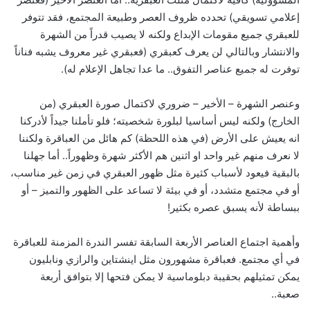
إعلامي تسويقي) تحدده ظروف العصر وطبيعة المجتمع، فقد تتوفر
للعبقري جميع مقومات الإبداع ولكنه لا يصيب قدراً من الشهرة
والانتشار وبالتالي لن يعرف كعبقري (فعبقري غير معروف يشبه فناناً
توفرت له جميع عناصر التفوق.. ما عدا تجاهل الإعلام له).
وعنصر الشهرة – الأخير – ضروري لاكتمال صورة العبقري (من
الخارج) ولكنه ليس أساسيا لبلورة شخصيته؛ فلو تأملنا جيداً لأدركنا
انه يعيش على الأرض (في هذه اللحظة) كم هائل من العباقرة ولكننا
لا نعرف منهم غير واحد او اثنين هم الأكثر شهرة وظهوراً.. أما جهلنا
بالبقية فيعود لأسباب كثيرة مثل ظهور العبقري في زمن غير مناسب،
أو في مجتمع متشدد، أو في بيئة لا تساعد على الظهور والتميز – أو
ببساطة لأنه يسبق عصره بكثير!
وأهمية اجتماع العناصر الأربعة السابقة تفسر الندرة المزمنة للعباقرة
في أي مجتمع. فعباقرة مشهورون مثل اينشتاين والرازي ونابليون
يمكن تمثيلهم بحقيبة دبلوماسية لا يمكن فتحها إلا بتوافق أربعة
صعبة..