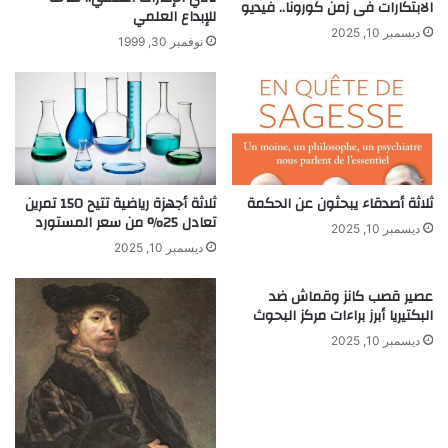
الابتكارات فى زمن كورونا.. فيديو
ن
و
للإبداع العلمي
ا
ر
ديسمبر 10, 2025
نوفمبر 30, 1999
س
ة
.
ج
.
ذ
ر
ي
ة
ف
ي
ثلاثة أصدقاء يبحثون عن الحكمة
ثلاثة أجهزة رياضية تتيح 150 تمرين
تعادل 25% من سعر المستورد
ح
ديسمبر 10, 2025
ي
ديسمبر 10, 2025
ا
ت
عصير قصب كانز وقماش ضد
ك
البكتيريا أبرز براءات مركز البحوث
!
ديسمبر 10, 2025