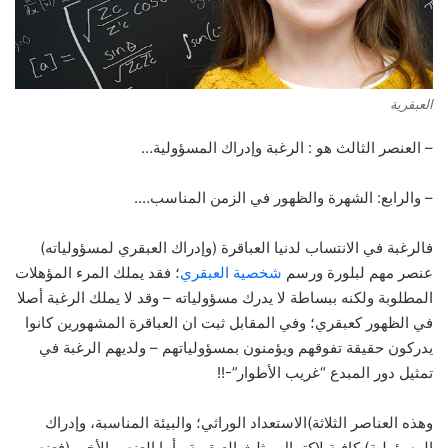
العبقرية
– العنصر الثالث هو : الرغبة وإدراك المسؤولية…
– والرابع: الشهرة والظهور في الزمن المناسب….
فالرغبة في الانتساب لدنيا العباقرة (وإدراك العبقري لمسؤولياته)
عنصر مهم لبلورة ورسم
شخصية العبقري
؛ فقد يملك المرء المؤهلات
المطلوبة ولكنه ببساطة لا يدرك مسؤولياته – وقد لا يملك الرغبة أصلا
في الظهور كعبقري؛ وفي المقابل ثبت ان العباقرة المشهورين كانوا
يدركون حقيقة تفوقهم ويؤمنون بمسؤولياتهم – ولديهم الرغبة في
تمثيل دور المبدع “غريب الأطوار”-!!
وهذه العناصر الثلاثة)الاستعداد الوراثي؛ والبيئة المناسبة، وإدراك
المسؤولية) كافية لاكتمال مثلث العبقرية.. أما العنصر الأخير (فعنصر