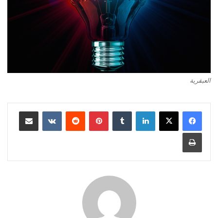
العبقرية
لينكدإن
‏Tumblr
بينتيريست
‏Reddit
‏VKontakte
مشاركة عبر البريد
طباعة