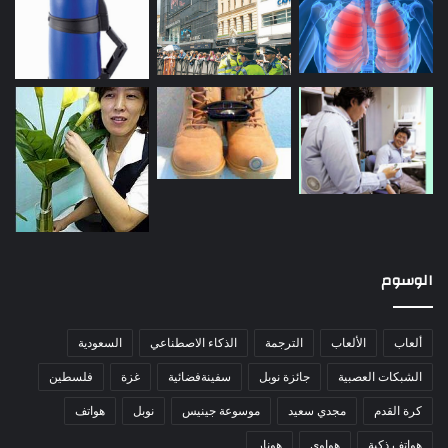
الوسوم
ألعاب
الألعاب
الترجمة
الذكاء الاصطناعي
السعودية
الشبكات العصبية
جائزة نوبل
سفينةفضائية
غزة
فلسطين
كرة القدم
مجدي سعيد
موسوعة جينيس
نوبل
هواتف
هواتف ذكية
هواوي
هونار