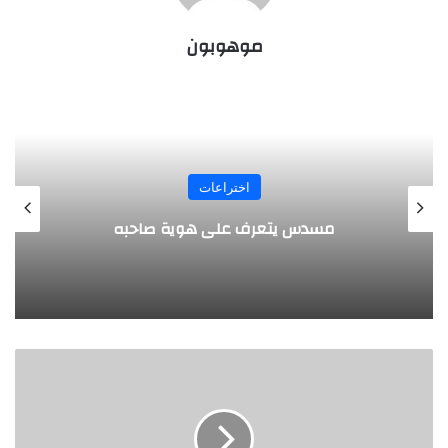
موهوبون
المجلة
طفل مصري يخرج قصاصات الورق من أنفه
وفمه
ا
ل
ع
ا
د