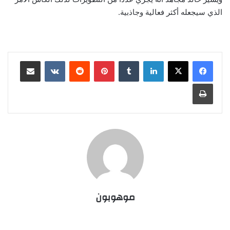
الذي سيجعله أكثر فعالية وجاذبية.
لينكدإن
‏Tumblr
بينتيريست
‏Reddit
‏VKontakte
مشاركة عبر البريد
طباعة
موهوبون