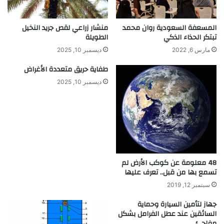
ى
ل
ق
و
ر
ا
المسعفة السعودية روان محمد
منشار زراعي لقص جريد النخيل
ا
ق
تبتكر الحذاء الذكي
الطويلة
ء
ع
مارس 6, 2022
ديسمبر 10, 2025
ة
ا
أ
ل
طفاية حريق متعددة الأغراض
ي
ا
ديسمبر 10, 2025
ن
ف
ص
ت
م
ر
ط
ا
ب
ض
و
ي
ع
ل
48 معلومة عن كوكب الأرض لم
ع
تسمع بها من قبل.. تعرف عليها
ل
ا
سبتمبر 12, 2019
ج
جهاز لتأمين السيارة وحماية
ا
السائقين عند عطل الفرامل بشكل
ل
مفاجئ
م