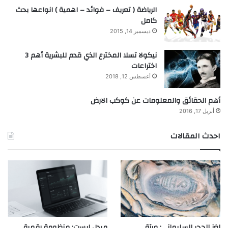
الرياضة ( تعريف – فوائد – اهمية ) انواعها بحث
كامل
ديسمبر 14, 2015
نيكولا تسلا المخترع الذي قدم للبشرية أهم 3
اختراعات
أغسطس 12, 2018
أهم الحقائق والمعلومات عن كوكب الارض
أبريل 17, 2016
احدث المقالات
لغز الحجر السليماني: مرآة
ميدل إيست: منظومة رقمية