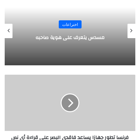
المجلة
طفل مصري يخرج قصاصات الورق من أنفه
وفمه
ف
ر
ن
س
ا
ت
ط
و
ر
فرنسا تطور جهازا يساعد فاقدي البصر على قراءة أي نص
ج