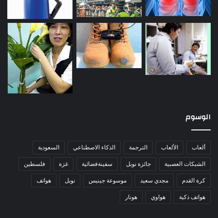
الوسوم
ألعاب
الألعاب
الترجمة
الذكاء الاصطناعي
السعودية
الشبكات العصبية
جائزة نوبل
سفينةفضائية
غزة
فلسطين
كرة القدم
مجدي سعيد
موسوعة جينيس
نوبل
هواتف
هواتف ذكية
هواوي
هونار