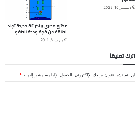
ص
ديسمبر 10, 2025
ا
ب
مخترع مصري يبتكر آلة جديدة تولد
ي
الطاقة من قوة وحدة الطفو
ن
ب
مارس 8, 2011
ا
ل
اترك تعليقاً
س
ر
ط
لن يتم نشر عنوان بريدك الإلكتروني.
الحقول الإلزامية مشار إليها بـ
*
ا
ن
ا
ل
ت
ع
ل
ي