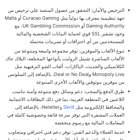
الترخيص والأمان: التحقق من حصول المنصة على ترخيص من
جهة تنظيمية معترف بها دولياً مثل Curacao Gaming أو Malta
Gaming Authority أو UK Gambling Commission، مع
وجود تشفير SSL قوي لحماية البيانات الشخصية والمالية
للمستخدمين من أي اختراقات أو تسريبات محتملة
تنوع الألعاب والموفرين: توفر مجموعة واسعة ومتنوعة من
الألعاب المباشرة تشمل الروليت بأنواعها المختلفة، البلاك جاك
الكلاسيكي والحديث، الباكارات، ألعاب الشو الترفيهية مثل
Monopoly Live وDeal or No Deal، بالإضافة إلى السلوتس
من موفرين موثوقين والألعاب الأخرى المتنوعة
طرق الدفع والسحب: دعم وسائل دفع متنوعة وآمنة تناسب
اللاعبين في المنطقة العربية، بما في ذلك البطاقات الائتمانية
والمحافظ الإلكترونية مثل
Skrill
وNeteller، بالإضافة إلى
العملات المشفرة التي توفر سرعة فائقة وخصوصية كاملة في
المعاملات المالية مع رسوم منخفضة
خدمة العملاء والدعم الفني: توفر دعم فني احترافي ومتجاوب
على مدار الساعة طوال أيام الأسبوع عبر قنوات متعددة تشمل