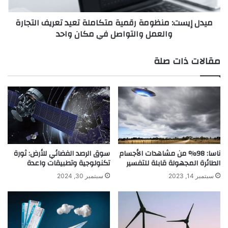
ت
ا
:
ميدل إيست: منظومة رقمية متكاملة تعيد تعريف التجارة
ل
م
والعمل والتواصل في مكان واحد
ح
ن
و
ظ
ا
و
مقالات ذات صلة
م
م
ل
ة
:
ر
م
ق
ز
م
ي
ي
ج
ة
م
م
ن
ت
ناسا: 98% من مشاهدات الأجسام
سوق الرصد الفضائي للأرض: ثورة
ا
ك
الطائرة المجهولة قابلة للتفسير
تكنولوجية وتطبيقات واعدة
ل
ا
سبتمبر 14, 2023
سبتمبر 30, 2024
أ
م
ن
ل
ا
ة
ق
ت
ة
ع