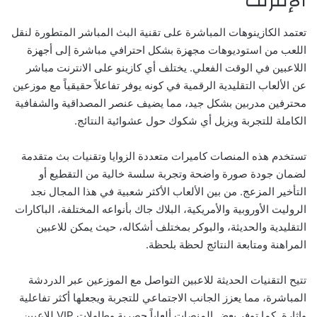
الإنترنت
تعتمد الكازينوهات المباشرة على تقنية البث المباشر المتطورة لنقل
اللعب من استوديوهات مجهزة بشكل احترافي مباشرة إلى أجهزة
اللاعبين في الوقت الفعلي. يختلف أي
كازينو على الانترنت
مباشر
عن الألعاب التقليدية الرقمية في كونه يوفر تفاعلاً حقيقياً مع موزعين
محترفين مدربين بشكل جيد، مما يضيف عنصر المصداقية والشفافية
الكاملة للتجربة ويزيل أي شكوك حول عشوائية النتائج.
تستخدم هذه المنصات كاميرات متعددة الزوايا وتقنيات بث متقدمة
لضمان جودة صورة واضحة وتجربة سلسة خالية من التقطيع أو
التأخير المزعج. من بين الألعاب الأكثر شعبية في هذا المجال نجد
الروليت الأوروبية والأمريكية، البلاك جاك بأنواعه المختلفة، الباكارات
التقليدية والحديثة، والبوكر بمختلف أشكاله، حيث يمكن للاعبين
المراهنة ومتابعة النتائج لحظة بلحظة.
تتيح التقنيات الحديثة للاعبين التواصل مع الموزعين عبر الدردشة
المباشرة، مما يعزز الجانب الاجتماعي للتجربة ويجعلها أكثر تفاعلية
وإثارة. كما توفر بعض المنصات ألعاباً حصرية وطاولات VIP للاعبين