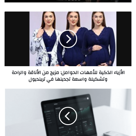
ا
ل
أ
ز
ي
ا
ء
ا
ل
الأزياء الذكية للأمهات الحوامل: مزيج من الأناقة والراحة
ذ
وتشكيلة واسعة تجدينها في ترينديول
ك
ي
ة
م
ل
ي
ل
د
أ
ل
م
إ
ه
ي
ا
س
ت