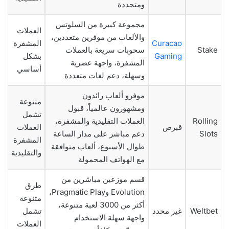
ومتجددة
مجموعة كبيرة من السلوتس
العملات
والألعاب من موفرين متعددين،
Curacao
المشفرة
Stake
سحوبات سريعة بالعملات
Gaming
بشكل
المشفرة، واجهة عصرية
أساسي
وسهلة، دعم لغات متعددة
موفرو ألعاب رائدون
متنوعة
ومشهورون عالمياً، قبول
تشمل
Rolling
العملات التقليدية والمشفرة،
قبرص
العملات
Slots
دعم مباشر على مدار الساعة
المشفرة
طوال الأسبوع، ألعاب متوافقة
والتقليدية
مع الهواتف المحمولة
قسم موزعين مباشرين من
طرق
Evolution وPragmatic Play،
متنوعة
أكثر من 3000 لعبة متنوعة،
Weltbet
غير محدد
تشمل
واجهة سهلة الاستخدام
العملات