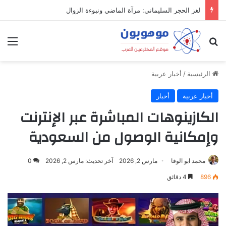
ميدل إيست: منظومة رقمية متكاملة تعيد تعريف التجارة والعمل والتواصل في مكان واحد
بحث عن
الق
الرئيسية
/
أخبار عربية
أخبار عربية
أخبار
الكازينوهات المباشرة عبر الإنترنت
وإمكانية الوصول من السعودية
محمد ابو الوفا
مارس 2, 2026
آخر تحديث: مارس 2, 2026
0
896
4 دقائق