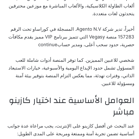
ألعاب الطاولة الكلاسيكية، والألعاب المباشرة مع موزعين محترفين
يتحدثون لغات متعددة.
أخيراً، تدير شركة Agento N.V. المسجلة في كوراساو تحت الرقم
157283 منصة Vegasy التي تتميز ببرنامج VIP مميز يقدم مكافآت
حصرية، حدود سحب أعلى، ومدير حسابcontinue
شخصي للاعبين المميزين. كما توفر المنصة أدوات شاملة للعب
المسؤول تشمل حدود الإيداع اليومية والأسبوعية، خيارات الاستبعاد
الذاتي، وفترات تهدئة، مما يعكس التزام المنصة بتوفير بيئة آمنة
ومسؤولة للاعبين.
العوامل الأساسية عند اختيار كازينو
مباشر
عند البحث عن
أفضل كازينو على الإنترنت
، يجب مراعاة عدة جوانب
أساسية تضمن تجربة آمنة وممتعة ومربحة على المدى الطويل: