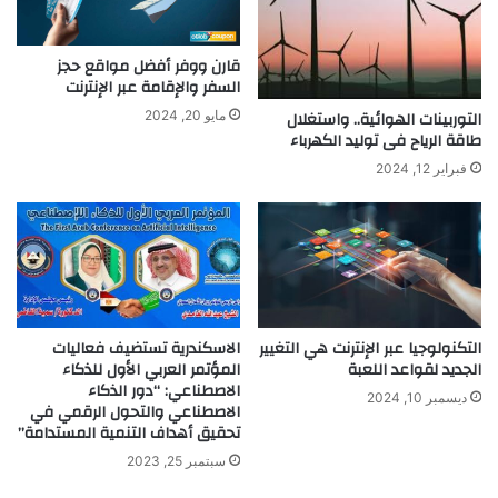
و
ي
ا
د
ل
قارن ووفر أفضل مواقع حجز
ت
السفر والإقامة عبر الإنترنت
ر
ع
ا
ر
التوربينات الهوائية.. واستغلال
مايو 20, 2024
ح
ي
طاقة الرياح فى توليد الكهرباء
ة
ف
فبراير 12, 2024
و
ا
ت
ل
ش
ت
ك
ج
ي
ا
ل
ر
ة
ة
و
و
التكنولوجيا عبر الإنترنت هي التغيير
الاسكندرية تستضيف فعاليات
ا
الجديد لقواعد اللعبة
المؤتمر العربي الأول للذكاء
ا
الاصطناعي: “دور الذكاء
س
ل
ديسمبر 10, 2024
الاصطناعي والتحول الرقمي في
ع
ع
تحقيق أهداف التنمية المستدامة”
ة
م
ت
ل
سبتمبر 25, 2023
ج
و