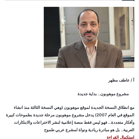
أ / عاطف مظهر
مشروع موهوبون.. بداية جديدة
مع انطلاق النسخة الجديدة لموقع موهوبون (وهي النسخة الثالثة منذ انشاء
الموقع في العام 2007) يدخل مشروع موهوبون مرحلة جديدة بطموحات كبيرة
وأفكار متجددة… فهو ليس فقط منصة إعلامية لنشر الاختراعات والابتكارات
العربية.. بل هو مبادرة ريادية ونواة لمشرع عربي طموح
إستكمال القراءة