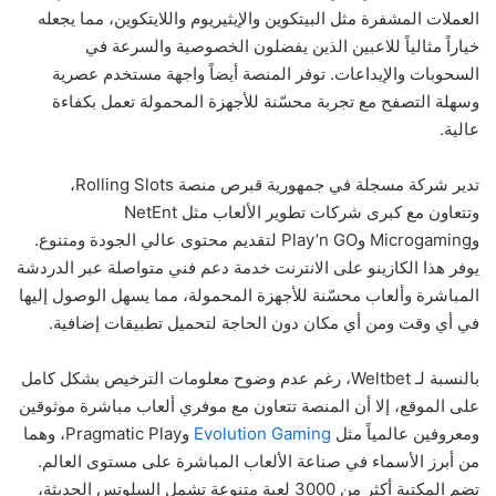
العملات المشفرة مثل البيتكوين والإيثيريوم واللايتكوين، مما يجعله
خياراً مثالياً للاعبين الذين يفضلون الخصوصية والسرعة في
السحوبات والإيداعات. توفر المنصة أيضاً واجهة مستخدم عصرية
وسهلة التصفح مع تجربة محسّنة للأجهزة المحمولة تعمل بكفاءة
عالية.
تدير شركة مسجلة في جمهورية قبرص منصة Rolling Slots،
وتتعاون مع كبرى شركات تطوير الألعاب مثل NetEnt
وMicrogaming وPlay’n GO لتقديم محتوى عالي الجودة ومتنوع.
يوفر هذا ال
كازينو على الانترنت
خدمة دعم فني متواصلة عبر الدردشة
المباشرة وألعاب محسّنة للأجهزة المحمولة، مما يسهل الوصول إليها
في أي وقت ومن أي مكان دون الحاجة لتحميل تطبيقات إضافية.
بالنسبة لـ Weltbet، رغم عدم وضوح معلومات الترخيص بشكل كامل
على الموقع، إلا أن المنصة تتعاون مع موفري ألعاب مباشرة موثوقين
ومعروفين عالمياً مثل
Evolution Gaming
وPragmatic Play، وهما
من أبرز الأسماء في صناعة الألعاب المباشرة على مستوى العالم.
تضم المكتبة أكثر من 3000 لعبة متنوعة تشمل السلوتس الحديثة،