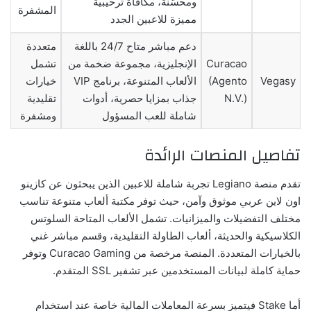
ومحسّنة، مكافأة ترحيبية
المشفرة
مميزة للاعبين الجدد
دعم مباشر متاح 24/7 باللغة
متعددة
Curacao
الإنجليزية، مجموعة ضخمة من
تشمل
Vegasy
(Agento
الألعاب المتنوعة، برنامج VIP
خيارات
N.V.)
جذاب بمزايا حصرية، أدوات
تقليدية
شاملة للعب المسؤول
ومشفرة
تفاصيل المنصات الرائدة
تقدم منصة Legiano تجربة شاملة للاعبين الذين يبحثون عن
كازينو
اون لاين عربي
موثوق وآمن، حيث توفر مكتبة ألعاب متنوعة تناسب
مختلف التفضيلات والميزانيات. تشمل الألعاب المتاحة السلوتس
الكلاسيكية والحديثة، ألعاب الطاولة التقليدية، وقسم مباشر غني
بالخيارات المتعددة. المنصة مرخصة من Curacao Gaming وتوفر
حماية كاملة لبيانات المستخدمين عبر تشفير SSL المتقدم.
أما Stake فيتميز بسرعة المعاملات المالية خاصة عند استخدام