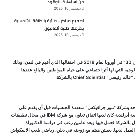
من استهلاك الوقود
ديسمبر 10, 2025
تصميم مبتكر .. طائرة بالطاقة الشمسية
يخترعها طلبة ألمانيون
ديسمبر 10, 2025
اختارته مجلة “فوربس” شهر يناير2018 ضمن قائمة “30 دون 30” في أوروبا لعام 2018 في احتفالها الذي أقيم في لندن، وذلك
ولوجية التي لها أثر اجتماعي على حياة المواطنين والبالغ عددها
ن “عالم رئيسي”
Chief Scientist
بالشركة.
 بشركة “نتور جرافيكس” متعددة الجنسيات قبل أن يقدم على
ة أيرلندية كان لديها اتفاق تعاون مع شركة
IBM
في مجال تطبيقات
عمل بالشركة فعمل فيها وبعد عامين رغب في دراسة الدكتوراة
عمل لديها. يعيش هيثم مع زوجته في دبلن، رياضي يلعب الاسكواش