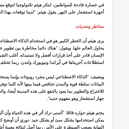
في خسارة فادحة للمواطنين، ابتكر هيثم تكنولوجيا لتوقع م
أجهزة استشعار على النهر. يقول هيثم: “لدينا توقعات بهذا الخ
مخاطر وتحديات
يرى هيثم أن الخطر الكبير هو في استخدام الذكاء الاصطنا
يحاول العالم حلها. ويقول: “هناك دائما مخاطرة بين تطوير
الإنسان قادر على أخذ قرارات أفضل ولا تستبدله. أغلب الش
استطلاعات أجريناها في أيرلندا ونيويورك ولندن. ربما تختلف
ويضيف: “الذكاء الاصطناعي ليس مجرد روبوتات وإنما يستخرج
البيانات سلطة قوية والمدن تتنافس فيما بينها لأنه كلما تو
للاختراع والتطوير بما يعود بالنفع على هذه المدينة أيضا،
جهاز استشعار وهو مفهوم جديد”.
يختم هيثم حواره قائلا: “أتمنى ترك أثر في هذه الحياة وأن أ
يمكن استخدامها بشكل سئ أو بشكل جيد. دوري أن أوضح كي
النهاية يصعب السيطرة على الأمر. ربما أصل لنتائج معينة 