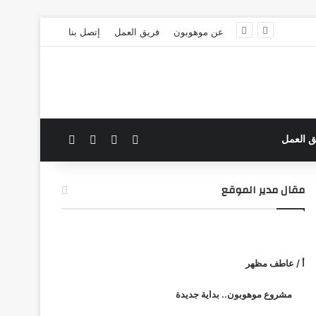
عن موهوبون
فريق العمل
إتصل بنا
‫X
فيسبوك
بحث عن
الوضع المظلم
ق العمل
مقال مدير الموقع
أ / عاطف مظهر
مشروع موهوبون.. بداية جديدة