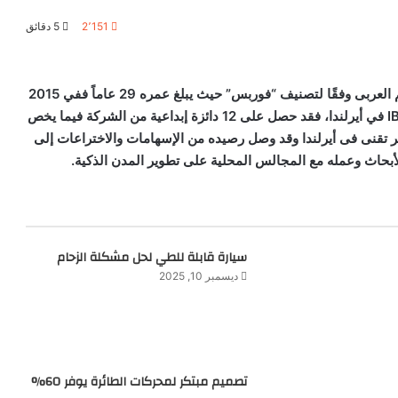
2٬151
5 دقائق
يُعد المهندس المصري “هيثم عاصم”, أصغر مخترع فى العالم العربى وفقًا لتصنيف “فوربس” حيث يبلغ عمره 29 عاماً ففي 2015
I
في أيرلندا، فقد حصل على 12 دائزة إبداعية من الشركة فيما يخص
ير تقنى فى أيرلندا وقد وصل رصيده من الإسهامات والاختراعات إلى
سيارة قابلة للطي لحل مشكلة الزحام
ديسمبر 10, 2025
تصميم مبتكر لمحركات الطائرة يوفر 60%