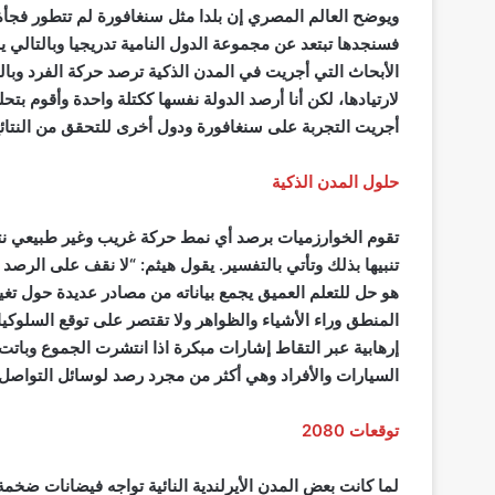
ويوضح العالم المصري إن بلدا مثل سنغافورة لم تتطور فجأة سيا
فسنجدها تبتعد عن مجموعة الدول النامية تدريجيا وبالتالي 
الأبحاث التي أجريت في المدن الذكية ترصد حركة الفرد وبالت
لارتيادها، لكن أنا أرصد الدولة نفسها ككتلة واحدة وأقو
أجريت التجربة على سنغافورة ودول أخرى للتحقق من النتائج 
حلول المدن الذكية
تقوم الخوارزميات برصد أي نمط حركة غريب وغير طبيعي نتيج
تنبيها بذلك وتأتي بالتفسير. يقول هيثم: “لا نقف على الرصد
هو حل للتعلم العميق يجمع بياناته من مصادر عديدة حول تغ
المنطق وراء الأشياء والظواهر ولا تقتصر على توقع السلوكيا
إرهابية عبر التقاط إشارات مبكرة اذا انتشرت الجموع وباتت 
السيارات والأفراد وهي أكثر من مجرد رصد لوسائل التواصل 
توقعات 2080
لما كانت بعض المدن الأيرلندية النائية تواجه فيضانات ضخ