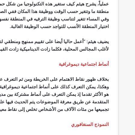
عملياً، يشرح هيثم كيف ستغير هذه التكنولوجيا من شكل حمل
منطقة ما وتتغير حسب الوقت ووظيفة هذا المكان ففي الصب
وفي المساء تتغير لتناسب وظيفة الترفيه في المنطقة نفسه
اختيار المنطقة الأنسب للتواجد حسب الوظيفة الغالبة.
يضيف هيثم: “أعمل حاليا أيضا على تقييم ممنهج ومنطقي لتس
لأغلب المجالس المحلية، فكلما زادت الديناميكية زادت القيم
أنماط اجتماعية ديموغرافية
بخلاف ظهور نقاط الاهتمام على الخريطة ومن ثم التعرف عل
وهكذا، يمكن التعرف كذلك على أنماط اجتماعية ديموغرافية و
هو الأكثر تقدما إذ يمكن التعرف على أنماط مشتركة بين مدين
المتقدمة عن طريق معرفة الموضوعات يتم الحديث فيها على 
تجميعها من مئات الآلاف من الأشخاص تخلص إلى نقاط معينة 
النموذج السنغافوري