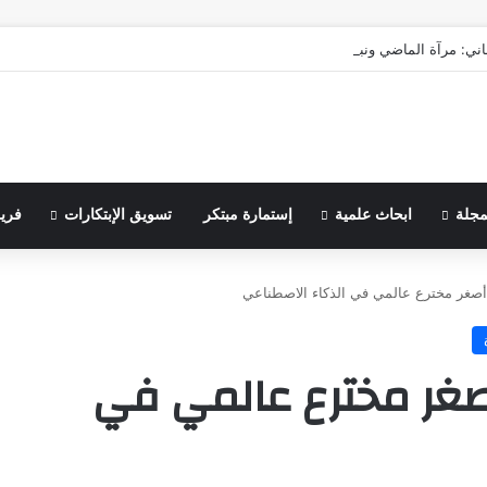
اني: مرآة الماضي ونبوءة الزوال
مجلة
ابحاث علمية
إستمارة مبتكر
تسويق الإبتكارات
فري
صغر مخترع عالمي في الذكاء الاصطناعي
صغر مخترع عالمي في