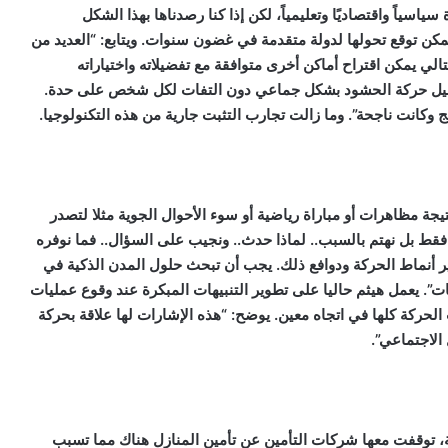
سياً واقتصاديًا وتعليمياً، لكن إذا كنا رصدناها بهذا الشكل
يمكن توقع تحولها لدولة متقدمة في غضون سنوات. ويتابع: “العديد من
الي يمكن اقتراح أماكن أخرى متوافقة مع تفضيلاته واختياراته
م بتحليل حركة الحشود بشكل جماعي دون التفات لكل شخص على حدة.
وكانت ناجحة”. وما زالت تجارب التثبت جارية من هذه التكنولوجيا.
ة مظاهرات أو مباراة رياضية أو سوء الأحوال الجوية مثلا لتصدر
 فقط بل نهتم بالسبب.. لماذا حدث.. ونجيب على السؤال.. فما نوفره
ير أنماط الحركة ودوافع ذلك. يجب أن تبحث حلول المدن الذكية في
ت”. يعمل هيثم حاليا على تطوير التنبيهات المبكرة عند وقوع عمليات
الحركة كلها في اتجاه معين. يوضح: “هذه الإشارات لها علاقة بحركة
الاجتماعي”.
مة، توقفت معها شركات التأمين عن تأمين المنازل هناك مما تسبب