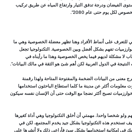
ستوى الفيضان ودرجة تدفق التيار وارتفاع المياه عن طريق تركيب
صوص لكل يوم حتى عام 2080”.
عي للتعرف على أنماط الأفراد وهنا تظهر معضلة الخصوصية وهي ما
 خوارزميات تفهم بشكل أفضل وبين الخصوصية. التكنولوجيا تجعل
باب لا مشكلة لديهم فيما يخص الخصوصية وهذا ما رأيناه في
 النتيجة في الدول العربية لكن أهم شئ هو الثقة في مالك البيانات”.
 معنى من البيانات الضخمة والمفتوحة المتاحة ولهذا رقمنة
فرت معلومات أكثر عن مدينة ما كلما استطاع الباحثون استخدامها
 والخوارزميات تصبح أكثر نضجا مع الوقت حتى أن الإنسان نفسه سيكون
لهم ولو شخصا واحدا. مهمتي أن أخلق التكنولوجيا وهي أداة كغيرها
ف تستخدم هذه التكنولوجيا بشكل جيد يخدم المجتمع، لكن في
أشك في إمكانية استخدامها بشكل سئ فأراعي ذلك ولا أنشرها على