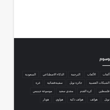
وسوم
ألعاب
الألعاب
الترجمة
الذكاء الاصطناعي
السعودية
الشبكات العصبية
جائزة نوبل
سفينةفضائية
غزة
فلسطين
كرة القدم
مجدي سعيد
موسوعة جينيس
نوبل
هواتف
هواتف ذكية
هواوي
هونار