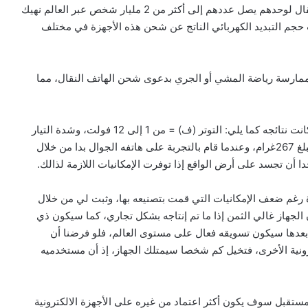
مذهل في أنحاء العالم ولازالت، حيث أن ممتلكي الهاتف النقال لوحدهم يصل عددهم إلى أكثر من 2 مليار شخص عبر العالم نهيك
حجم التبديد الكهربائي الناتج عن شحن هذه الأجهزة في مختلف
ممارسة رياضة المشي أو الجري بدعوى شحن الهاتف النقال، مما
قام محجوبي بصنع نموذج من جهازه المبتكر وقام بتجربته وكانت نتائجه كما يلي: التوتر (ف) = من 1 إلى 12 فولت، وشدة التيار
(ش) = من 1 إلى 5 ميلي أمبير أقصى حد، أما وزن الجهاز فيبلغ 267غرام، وعندما قام بالتجربة على هاتفه الجوال بدا من خلال
ا أن تجسد على أرض الواقع إذا توفرت الإمكانيات اللازمة لذالك.
 رغم ضعف الإمكانيات التي قمت بتصنيعه بها، وثبت لي من خلال
 الجهاز غالي الثمن إذا ما تم إنتاجه بشكل تجاري، كما سيكون ذي
 بعدها سيكون تسويقه فعال على مستوى العالم، فلو فرضنا أن
ترونية الأخرى، فتخيل كم شخصا سيمتلك الجهاز، إذ أن مستخدميه
مستقبل سوف يكون أكثر اعتماد من غيره على الأجهزة الالكترونية