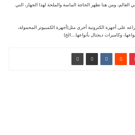
العالم، ومن هنا تظهر الحاجة الماسة والملحة لهذا الجهاز، التي
عه على أجهزة الكترونية أخرى مثل(أجهزة الكمبيوتر المحمولة،
اعها، وكاميرات ديجتال بأنواعها….الخ)
بينتيريست
‏Reddit
‏VKontakte
مشاركة عبر البريد
طباعة