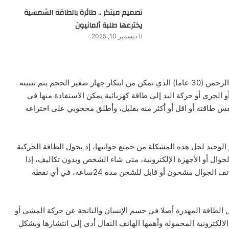
تصميم مبتكر .. طائرة بالطاقة الشمسية
يخترعها طلبة ألمانيون
ديسمبر 10, 2025
لكن يقدم حل هذه المشكلة المخترع الجزائري محجوبي عبدالرحمن (30 عاما) الذي تمكن من ابتكار جهاز صغير الحجم يتم تثبيته
الجري أو حركة اليد إلى طاقة كهربائية يمكن الاستفادة منها في
س طاقته أو اقل أو أكثر منه بقليل، وأطلق محجوبي على اختراعه
 الوحيد لحل هذه المشكلة من جميع جوانبها، إذ يحول الطاقة الحركية
وال أو الأجهزة الإلكترونية، متى شاء الشخص وبدون تكاليف، إذا
فالجهاز يبقي الشخص على اتصال دائم مع العالم، بإبقاء الهاتف الجوال مشحون أو قابل للشحن مدة 24ساعة، في أي نقطة
ل الطاقة المهدرة أصلا في جسم الإنسان والناتجة عن حركة المشي أو
الالكترونية المحمولة وأهمها الهاتف النقال أدى إلى انتشارها وبشكل