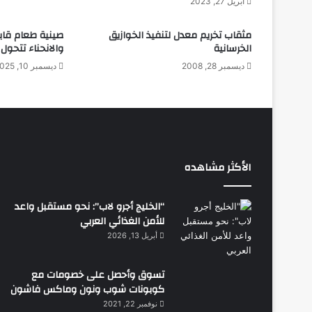
ن
أبريل 27, 2023
أ
ض
مثقاب تخريم معدل لتنفيذ الخوازيق
صينية طعام قابل
ر
الخرسانية
والانحناء تتحول
ا
ديسمبر 28, 2008
ديسمبر 10, 2025
ر
ا
ل
ج
و
ا
ل
الأكثر مشاهده
“الخليج أجرو لاب”: نحو مستقبل واعد
للأمن الغذائي العربي
أبريل 13, 2026
تسوق وأحصل على خصومات مع
كوبونات شوب ونون وماكس فاشون
نوفمبر 22, 2021