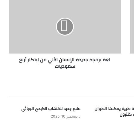
ل
غ
ة
ب
ر
م
ج
ة
ج
لغة برمجة جديدة للإنسان الآلي من ابتكار أربع
د
سعوديات
ي
د
ة
ل
ل
إ
ن
 طبية يمكنها الطيران
علاج جديد للالتهاب الكبدي الوبائي
س
 كنترول
ا
ديسمبر 10, 2025
ن
ا