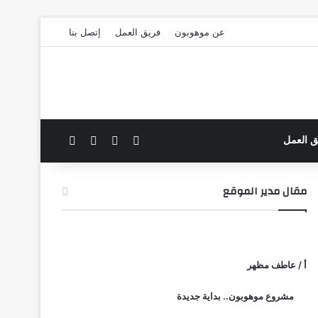
عن موهوبون
فريق العمل
إتصل بنا
‫X
فيسبوك
بحث عن
الوضع المظلم
ق العمل
مقال مدير الموقع
أ / عاطف مظهر
مشروع موهوبون.. بداية جديدة