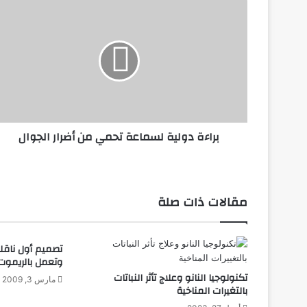
ب
ر
ا
ء
ة
د
و
ل
ي
براءة دولية لسماعة تحمي من أضرار الجوال
ة
ل
س
م
ا
مقالات ذات صلة
ع
ة
ت
تصميم أول ناقلة
ح
وتعمل بالريموت
م
تكنولوجيا النانو وعلاج تأثر النباتات
ي
مارس 3, 2009
بالتغيرات المناخية
م