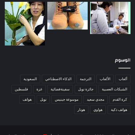
الوسوم
ألعاب
الألعاب
الترجمة
الذكاء الاصطناعي
السعودية
الشبكات العصبية
جائزة نوبل
سفينةفضائية
غزة
فلسطين
كرة القدم
مجدي سعيد
موسوعة جينيس
نوبل
هواتف
هواتف ذكية
هواوي
هونار