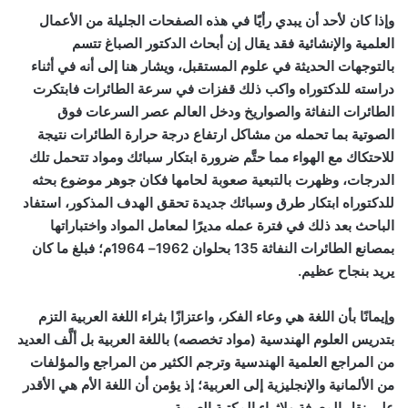
وإذا كان لأحد أن يبدي رأيًا في هذه الصفحات الجليلة من الأعمال
العلمية والإنشائية فقد يقال إن أبحاث الدكتور الصباغ تتسم
بالتوجهات الحديثة في علوم المستقبل، ويشار هنا إلى أنه في أثناء
دراسته للدكتوراه واكب ذلك قفزات في سرعة الطائرات فابتكرت
الطائرات النفاثة والصواريخ ودخل العالم عصر السرعات فوق
الصوتية بما تحمله من مشاكل ارتفاع درجة حرارة الطائرات نتيجة
للاحتكاك مع الهواء مما حتَّم ضرورة ابتكار سبائك ومواد تتحمل تلك
الدرجات، وظهرت بالتبعية صعوبة لحامها فكان جوهر موضوع بحثه
للدكتوراه ابتكار طرق وسبائك جديدة تحقق الهدف المذكور، استفاد
الباحث بعد ذلك في فترة عمله مديرًا لمعامل المواد واختباراتها
بمصانع الطائرات النفاثة 135 بحلوان 1962– 1964م؛ فبلغ ما كان
يريد بنجاح عظيم.
وإيمانًا بأن اللغة هي وعاء الفكر، واعتزازًا بثراء اللغة العربية التزم
بتدريس العلوم الهندسية (مواد تخصصه) باللغة العربية بل ألَّف العديد
من المراجع العلمية الهندسية وترجم الكثير من المراجع والمؤلفات
من الألمانية والإنجليزية إلى العربية؛ إذ يؤمن أن اللغة الأم هي الأقدر
على نقل المعرفة ولإثراء المكتبة العربية.