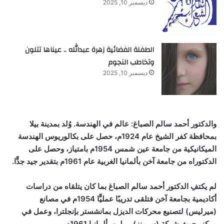
ديسمبر 10, 2025
الطفلة الفضائية زهرة عبدالله .. عيناها تتلون
وتخاطب النجوم
ديسمبر 10, 2025
والدكتور أحمد سالم الصباغ: عالم في الهندسة. وُلد بمدينة بيلا
بمحافظة كفر الشيخ عام 1924م، حصل على بكالوريوس الهندسة
الميكانيكية من جامعة عين شمس 1954م بامتياز، وحصل على
الدكتوراه من جامعة آخن بألمانيا الغربية عام 1961م بتقدير جيد جدًّا.
لم يكتفِ الدكتور أحمد سالم الصباغ بما كان يتلقاه من دراسات
أكاديمية بجامعة آخن فتلقى تدريبًا عمليًّا 1954م في مصانع
(ميرليس) لتصنيع محركات الديزل بمانشستر بإنجلترا، وعمل في
مركز بحوث شركة (سيمنز) ببرلين بألمانيا 1961م.