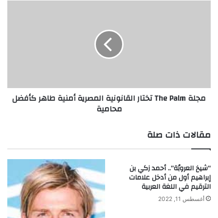
مجلة
The
Palm
تختار
القانونية
المصرية
أمنية
طاهر
كأفضل
مجلة The Palm تختار القانونية المصرية أمنية طاهر كأفضل
محامية
محامية
مقالات ذات صلة
“شيخ العروبُة”.. أحمد زكي بن
إبراهيم أول من أدخل علامات
الترقيم في اللغة العربية
أغسطس 11, 2022