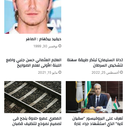
ديفيد بيكهام : الماهر
نوفمبر 30, 1999
(دانا السليمان) تبتكر طريقة سهلة
العالِم العثماني حسن جلبي واضع
لتشخيص السرطان
اللبنة الأولى لعلم الصواريخ
أغسطس 25, 2022
مايو 15, 2021
تعرف على البروفيسور “سفيان
المصري عمرو حلاوة ينجح فى
تايه” الذي استشهاد جراء غارة
تصميم نموذج لتنظيف قضبان