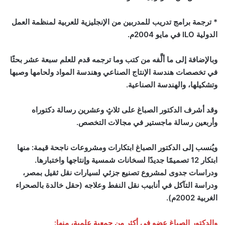
* ترجمة برامج تدريب للمدربين من الإنجليزية للعربية لمنظمة العمل
الدولية
ILO
في مايو 2004م.
وبالإضافة إلى ما ألَّفه من كتب وما ترجمه قدم للعلم سبعة عشر بحثًا
في تخصصات هندسة الإنتاج الصناعي وهندسة المواد ولحامها وصبها
وتشكيلها، والهندسة الصناعية.
وقد أشرف الدكتور الصباغ على ثلاثٍ وعشرين رسالة دكتوراه
وأربعين رسالة ماجستير في مجالات التخصص.
ويُنسب إلى الدكتور الصباغ ابتكارات ومشروعات ناجحة قيمة: منها
ابتكار 12 تصميمًا جديدًا لسخانات شمسية وإنتاجها واختبارها.
ودراسات جدوى لمشروع تصنيع جزئي لسيارات نقل ثقيل بمصر،
ودراسة التآكل في أنابيب نقل النفط وعلاجه (حقل خالدة بالصحراء
الغربية 2002م).
والدكتور الصباغ عضو في أكثر من جمعية علمية، منها: