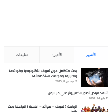
الأشهر
الأخيرة
تعليقات
بحث متكامل حول تعريف التكنولوجيا وفوائدها
واضرارها ومجالات استخداماتها
ديسمبر 8, 2015
شاهد مراحل تطور الكمبيوتر علي مر الزمن
مايو 24, 2016
الرياضة ( تعريف – فوائد – اهمية ) انواعها بحث