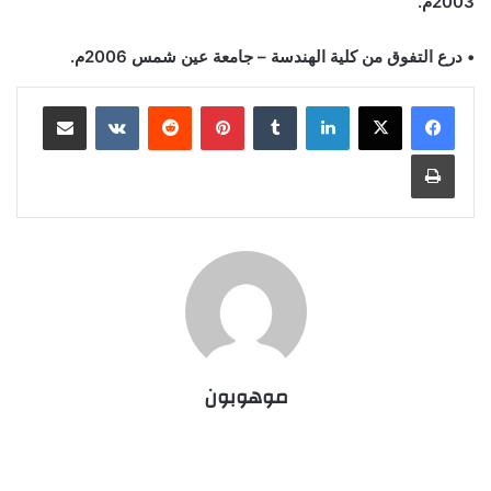
2003م.
• درع التفوق من كلية الهندسة – جامعة عين شمس 2006م.
لينكدإن
بينتيريست
مشاركة عبر البريد
طباعة
موهوبون