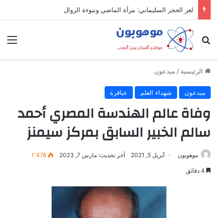
لغز الحجر السليماني: مرآة الماضي ونبوءة الزوال
بحث عن
الق
الرئيسية
/
مبدعون
مبدعون
شهداء العلم
عباقرة
وفاة عالم الهندسة المصري أحمد
سالم الخبير السابق بمركز سيمنز
موهوبون
أبريل 5, 2021
آخر تحديث: مارس 7, 2023
1٬478
4 دقائق