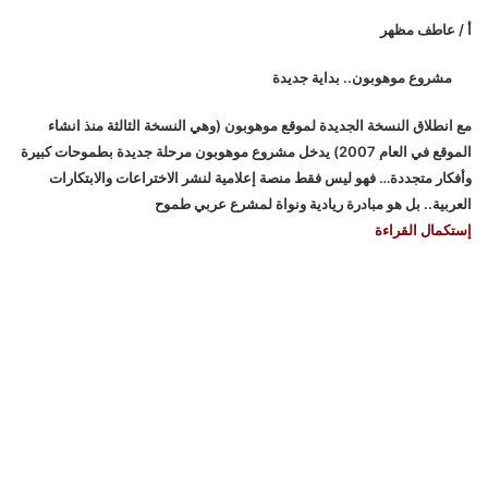
أ / عاطف مظهر
مشروع موهوبون.. بداية جديدة
مع انطلاق النسخة الجديدة لموقع موهوبون (وهي النسخة الثالثة منذ انشاء
الموقع في العام 2007) يدخل مشروع موهوبون مرحلة جديدة بطموحات كبيرة
وأفكار متجددة… فهو ليس فقط منصة إعلامية لنشر الاختراعات والابتكارات
العربية.. بل هو مبادرة ريادية ونواة لمشرع عربي طموح
إستكمال القراءة