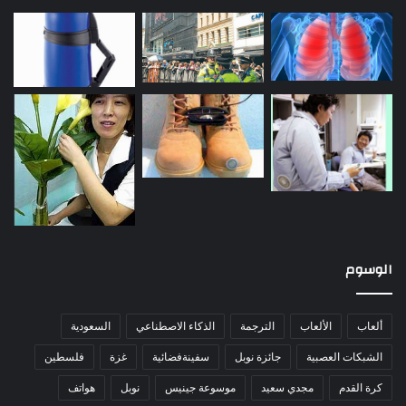
الوسوم
ألعاب
الألعاب
الترجمة
الذكاء الاصطناعي
السعودية
الشبكات العصبية
جائزة نوبل
سفينةفضائية
غزة
فلسطين
كرة القدم
مجدي سعيد
موسوعة جينيس
نوبل
هواتف