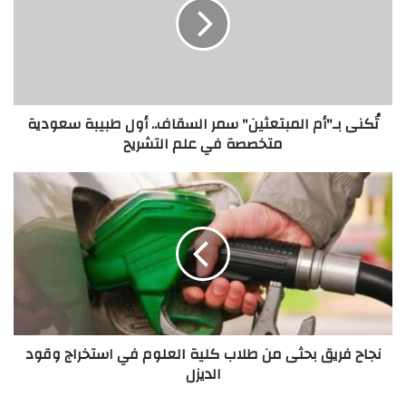
سمر
السقاف..
أول
طبيبة
سعودية
متخصصة
تُكنى بـ"أم المبتعثين" سمر السقاف.. أول طبيبة سعودية
في
متخصصة في علم التشريح
علم
التشريح
نجاح
فريق
بحثى
من
طلاب
كلية
العلوم
في
استخراج
نجاح فريق بحثى من طلاب كلية العلوم في استخراج وقود
وقود
الديزل
الديزل