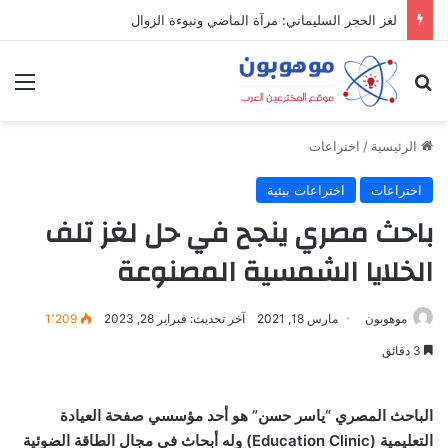
لغز الحجر السليماني: مرآة الماضي ونبوءة الزوال
بحث عن
الق
الرئيسية
/
اختراعات
اختراعات
اختراعات بيئية
باحث مصري ينجح في حل لغز تلف
الخلايا الشمسية المصنوعة
موهوبون
مارس 18, 2021
آخر تحديث: فبراير 28, 2023
1٬209
3 دقائق
الباحث المصري “ياسر حسن” هو أحد مؤسسي صفحة العيادة
التعليمية (
Education Clinic
) وله أبحاث في مجال الطاقة الضوئية