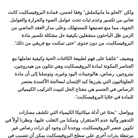
ولكن “الحلو ما مابيكملش” وفقا لحسن، فمادة البروفيسكايت كانت
تعاني من تكسير وعدم ثبات تحت عوامل الضوء والحرارة والعوامل
الجوية، مما منع تصنيعها للمستهلك، وعلى مدار العقد الماضي من
الزمن ظل الباحثون منشغلين بكيفية حل مشكلة تكسير مادة
البروفيسكايت، من دون جدوى “حتى تمكنت مع فريقي من ذلك”.
ويضيف “عكفنا على فهم لطبيعة الكائنات الحية وكيفية تعاملها مع
العناصر المكونة لمادة البروفيسكايت وهي تتكون من هيدروجين،
نيتروجين، رصاص، هالوجينات اليود وغيره، وتوصلنا إلى أن مادة
الجلوتاثيون التي يفرزها كبد الإنسان لمعالجة الأكسدة بعنصر
الرصاص في الجسم هي مفتاح الحل لتبيت التركيب الكيميائي
للمادة في خلايا البروفيسكايت”.
ويواصل: “بحثا عن أدلة ميكانيكا الكيمياء التي تكشف مسارات
التدهور وآلية عدم الاستقرار، وتمكنا من التغلب عليها، ونظرنا أولاً في
تكوين عنصر البروفيسكايت، ووجدنا أن وجود أي ذرات رصاص غير
مرتبطة بذرات أخرى على سطح البروفيسكايت يمكن أن تتسبب في