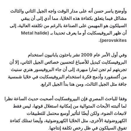
وأوضح ياسر حسن أنه على مدار الوقت واجه الجيل الثاني والثالث
مشاكل فيما يتعلق بكفاءة هذه الخلايا، مما أدي إلى أن يبقي
السيلكون هو المهيمن على الصناعة بالرغم من تكلفته العالية، إلى
أن ظهر البروفيسكايت أو ما يعرف تحديدا بـ (
Metal halide
).
perovskites
وفي أول الأمر عام 2009 نشر باحثون يابانيون استخدام
البروفيسكايت كبديل للأصباغ لتحسين خصائص الجيل الثاني، إلا أن
تجربتهم لم تجن ثمارا مبهرة، إلى أن جاء البروفيسور هنري سنيث
من أكسفورد وأدمج فكرة استخدام البروفيسكايت في خلايا شمسية
جافة مثل الجيل الثالث، ومن هنا بدأ الجيل الرابع.
وفقا للباحث المصري فإن البيروفسكايت أصحبت حديث الساعة نظرا
لما أثبتته الأبحاث المتوالية من إمكانية استغلال قوتها، ليس فقط
لانبعاث الضوء، ولكن أيضًا لتأثير أوسع محتمل للتطبيقات
الكهروضوئية الأخرى، مثل الخلايا الكهروضوئية، وأيضا تمتلك كفاءة
تفوق السيلكون في ظل رخص تكلفة إنتاجها.