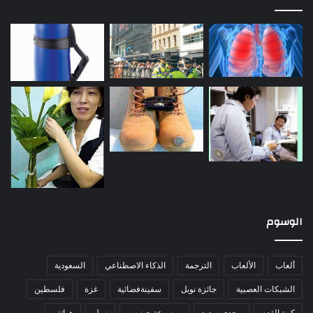
الوسوم
ألعاب
الألعاب
الترجمة
الذكاء الاصطناعي
السعودية
الشبكات العصبية
جائزة نوبل
سفينةفضائية
غزة
فلسطين
كرة القدم
مجدي سعيد
موسوعة جينيس
نوبل
هواتف