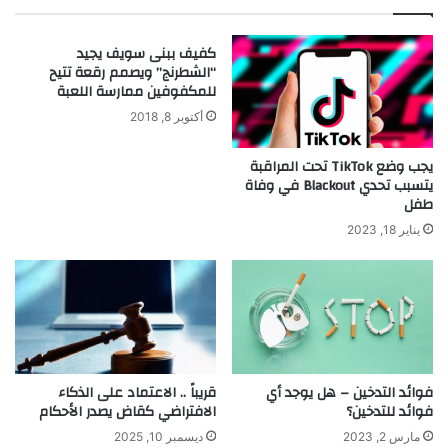
ك
ع
ا
ا
كفيف ببنى سويف يجيد
ل
ش
“الشطرنج” ويصمم رقعة تتيح
إ
ع
للمكفوفين ممارسة اللعبة
ن
ن
س
أكتوبر 8, 2018
ط
ا
ر
ن
ي
يجب وضع TikTok تحت المراقبة
ا
يتسبب تحدي Blackout في وفاة
ق
طفل
ل
"
ع
ر
يناير 18, 2023
ل
ا
م
ئ
و
ح
ا
ت
ل
ه
ت
"
ك
فوائد التدخين – هل يوجد أي
قريباً .. الاعتماد على الذكاء
ن
فوائد للتدخين؟
الافتراضي كقاض يصدر الأحكام
و
ل
مارس 2, 2023
ديسمبر 10, 2025