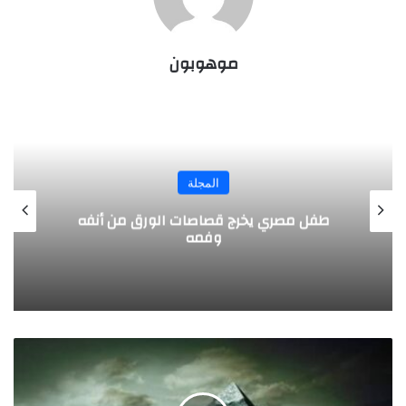
موهوبون
المجلة
طفل مصري يخرج قصاصات الورق من أنفه
وفمه
ح
ض
ا
ر