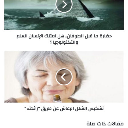
ة
م
ا
ق
ب
حضارة ما قبل الطوفان.. هل امتلك الإنسان العلم
ل
والتكنولوجيا ؟
ا
ل
ط
ت
و
ش
ف
خ
ا
ي
ن
ص
.
ا
.
ل
ه
ش
ل
ل
تشخيص الشلل الرعاش عن طريق "رائحته"
ا
ل
م
ا
ت
ل
مقالات ذات صلة
ل
ر