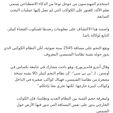
استخدم المهندسون من جوجل نوعا من الذكاء الاصطناعي يسمى
تعلم الآلة، للعثور على الكواكب التي لم تصل إليها عمليات البحث
السابقة.
واستند هذا الاكتشاف على معلومات رصدها تلسكوب الفضاء كيبلر،
التابع لوكالة ناسا.
ويقع النجم على مسافة 2545 سنة ضوئية، لكن النظام الكوكبي الذي
يدور حوله يشبة نظامنا الشمسي المعروف.
وقال أندرو فانديربورج، وهو باحث مشارك في جامعة تكساس في
أوستن ، لـ “بي بي سي”: “إن نظام النجم كيبلر-90 يشبه نسخة
مصغرة من نظامنا الشمسي، فهناك كواكب صغيرة في الداخل
وكواكب كبيرة خارجها، لكنها تجري معا بإحكام.”
ولمعرفة حجم الشبة بين النظام الجديد ونظامنا، فإن الكوكب
الخارجي يدور على نفس المسافة التي تدور فيها الأرض حول
الشمس.