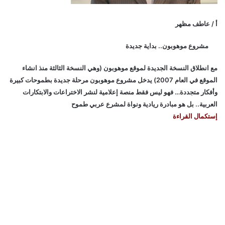
أ / عاطف مظهر
مشروع موهوبون.. بداية جديدة
مع انطلاق النسخة الجديدة لموقع موهوبون (وهي النسخة الثالثة منذ انشاء
الموقع في العام 2007) يدخل مشروع موهوبون مرحلة جديدة بطموحات كبيرة
وأفكار متجددة… فهو ليس فقط منصة إعلامية لنشر الاختراعات والابتكارات
العربية.. بل هو مبادرة ريادية ونواة لمشرع عربي طموح
إستكمال القراءة