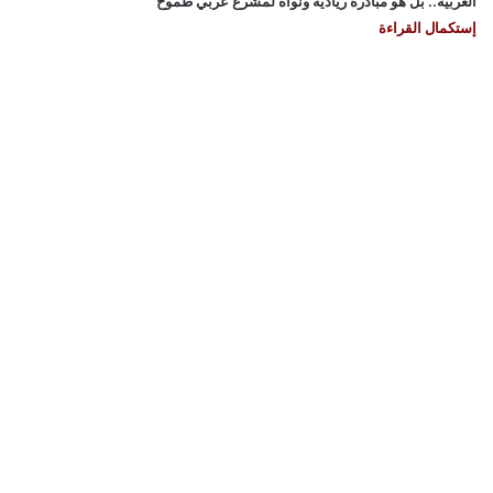
العربية.. بل هو مبادرة ريادية ونواة لمشرع عربي طموح
إستكمال القراءة