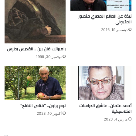
نبذة عن العالم المصري منصور
المتبولي
ديسمبر 19, 2016
رامبرانت فان رين .. القديس بطرس
نوفمبر 30, 1999
أحمد عتمان.. عاشق الدراسات
توم براون.. “قناص التفاح”
الكلاسيكية
أكتوبر 10, 2023
مارس 4, 2023