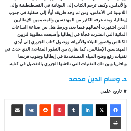
والأندلس، وكيف ترجم الكتاب إلى اليونانية في القسطنطينية وإلى
اللاتينية في الأندلس، ومن ثم وجد طريقه أولًا إلى صقلية في جنوب
إيطاليا، ومنه عرفه الكثير من المهندسين والمصممين الإيطاليين
الذين اشتهرت أعمالهم فيما بعد، ويربط هيل بين صناعة الساعات
المائية التي انتشرت فجأة في إيطاليا وأصبحت مطلوبة لتزيين
الكنائس وقصور النبلاء والأثرياء، ووصول كتاب الجزري إلى أيدي
المهندسين الإيطاليين، كما يقارن بين التطور المفاجئ الذي حدث في
تقنيات رفع وضح المياه المستخدمة في إيطاليا وجنوب فرنسا
وبافاريا وبين تلك التقنيات التي ناقشها الجزري بالتفصيل في كتابه.
د. وسام الدين محمد
#_تاريخ_علمي
لينكدإن
بينتيريست
مشاركة عبر البريد
طباعة