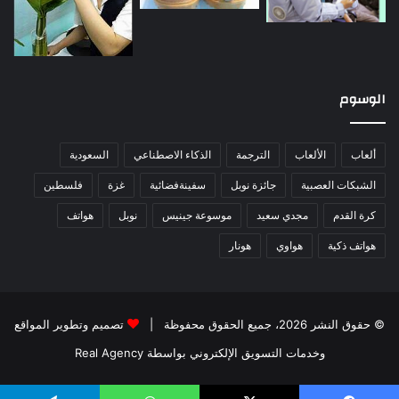
الوسوم
ألعاب
الألعاب
الترجمة
الذكاء الاصطناعي
السعودية
الشبكات العصبية
جائزة نوبل
سفينةفضائية
غزة
فلسطين
كرة القدم
مجدي سعيد
موسوعة جينيس
نوبل
هواتف
هواتف ذكية
هواوي
هونار
© حقوق النشر 2026، جميع الحقوق محفوظة |
تصميم وتطوير المواقع
وخدمات التسويق الإلكتروني بواسطة Real Agency