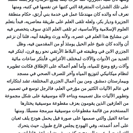
على تلك الشذرات المتفرقة التي كتبها عن نفسها في كتبه، ومنها
نعرف أنه والده كان مهندسًا عمل في خدمة بني أرتق، حكام منطقة
الجزيرة وديار بكر، ولعله تلقى العلم على طريقة معاصريه، فبدأ بتعلم
العلوم الإسلامية والأساسية، ثم تلقى العلم الذي سوف يتخصص فيه
عن مشايخ هذا العلم في عصره، ولأنه ورث وظيفة أبيه، فلنا أن نزعم
أن والده كان شيخ علم الحيل يومئذ أو من المقدمين فيه، وظل
الجزري الابن في وظيفته في البلاط الأرتقي نحو ربع قرن، ابتكر فيه
العديد من الأدوات والآلات لمختلف الأغراض، فأبتكر ساعات مائية
وآلات رفع وضخ للمياه، وأما أهم أعماله على الإطلاق فكانت تطويره
لنظام ميكانيكي لتوزيع المياه وآخر للصرف الصحي في مسجد
وبيمارستان دمشق. ومن بين أعمال الجزري المختلفة، تشد ابتكاراته
في عالم الآليات الكثير من مؤرخي العلم، فالرجل توسع في تصميم
وتطوير الآليات مثل تصميمه وبناءه لآلة موسيقية على شكل مجموعة
من العازفين الذين يقومون بعزف مقطوعة موسيقية يختارها
المستخدم من قائمة مقطوعات موسيقية مبرمجة مسبقًا. ومنها
ساعة الفيل والتي صممها على صورة فيل يحمل هودج يلف ثعبان
على أحد أعمدته، وفي الهودج يجلس قارع طبول، حيث يتحرك
الثعبان حول عمود الهودج حركة دورية مدتها ساعة، فإذا انتهت