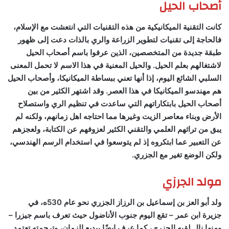
أصحاب الحيل
كانت التقنية الميكانيكية من هذه التقنيات التي انتعشت مع الإسلام،
فالحاجة إلى تقنيات لتطوير الزراعة والري بالذات دعت إلى ظهور
طبقة جديدة من المتخصصين، الذين عرفوا باسم أصحاب الحيل
لاشتغالهم بعلم الحيل. والحيل المعنية في هذا الاسم لا تحمل المعنى
السلبي الشائع اليوم، إذا أنها تعني ببساطة الميكانيكا، وأصحاب الحيل
هم مهندسو الميكانيكا في هذا العصر. وقد اشتهر الكثير من بين
أصحاب الحيل بابتكاراتهم التي ساعدت في تنظيم الري واستصلاح
الأرض وبناء معاصر الزيت وغيرها مما احتاجه اهل زمانهم، ولكنه لم
يبق من تراثهم العلمي والتقني الكثير لعزوفهم عن الكتابة، ولعجزهم
عن التعبير عما ابتكروه إذ لم يتوسعوا في استخدام الرسم الهندسي،
ولكن الوضع تغير مع الجزري.
مولد الجرزي
ولد أبو العز بن إسماعيل بن الرزاز الجزري نحو عام 530ه، في
جزيرة ابن عمر – تقع اليوم جنوب الأناضول حيث تعرف باسم جيزرا –
ومنها نال لقبه الجزري، كما عرف ايضًا ببديع الزمان، وترجمته تعتمد