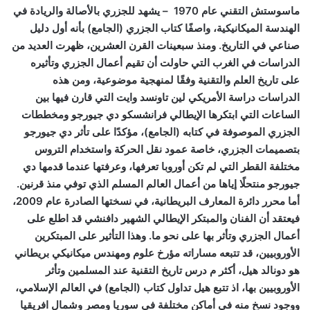
ماسوستش التقني عام 1970 – يشهد للجزري بالأصالة والريادة في
الهندسة الميكانيكية، واصفًا كتاب الجزري (الجامع) بأنه أول دليل
صناعي في التاريخ. ومنذ سبعينات القرن العشرين، ظهرت العديد من
الدراسات في الغرب التي حاولت أن تقيم أعمال الجزري وتأثيره
على تاريخ العلم والتقنية وفقًا لمنهجية موضوعية، ومن هذه
الدراسات دراسة الأمريكي لين تاونسد وايت التي قارن فيها بين
الساعات التي ابتكرها الإيطالي فرانشسكو دي جيورجو ومخططات
الجزري الموصوفة في كتابه (الجامع)، مؤكدًا على تأثر دي جيورجو
بتصميمات الجزري، خاصة عمود نقل الحركة واستخدام التروس
مختلفة القطر التي لم تكن أوروبا تعرفها، وعرفتها عندما قدمها دي
جيورجو منتحلًا إياها من أعمال العالم المسلم الذي توفي منذ قرنين.
أما محرر دائرة المعارف البريطانية، في نسختها الصادرة عام 2009،
فيعتقد أن الفنان والمبتكر الإيطالي الشهير دافنشي قد اطلع على
أعمال الجزري وتأثر بها على نحو ما. وهذا التأثير على المبتكرين
الأوروبيين، قد تتبعه مساراته مؤرخ علوم ومهندس ميكانيكي بريطاني
هو دونالد هيل، أكثر م درس تاريخ التقنية عند المسلمين وتأثر
الأوروبيين بها، اذ تتبع هيل تداول كتاب (الجامع) في العالم الإسلامي،
ووجود نسخ منه في أماكن مختلفة في سوريا ومصر وشمال افريقيا