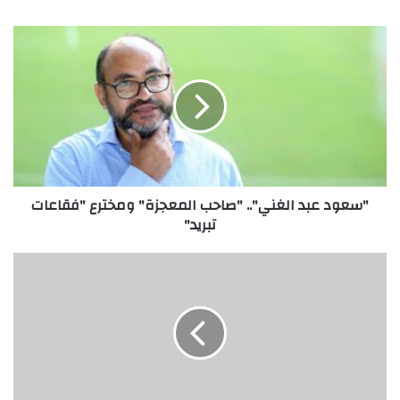
"سعود
عبد
الغني"..
"صاحب
المعجزة"
ومخترع
"فقاعات
تبريد"
"سعود عبد الغني".. "صاحب المعجزة" ومخترع "فقاعات
تبريد"
رحيل
البروفيسور
يحيى
الرخاوي
أستاذ
الطب
النفسي