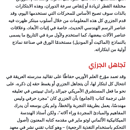
مختلفة القطر لزيادة أو إنقاص سرعة الدوران، وهذه الابتكارات
بالذات سوف تصبح الأساس للمحركات التي نستخدمها اليوم، وقد
قدم الجزري كل هذه المعلومات من خلال أسلوب مبتكر ظهرت فيه
عناصر الرسم الهندسي الحديث، خاصة في إثبات الأبعاد، وعلاقات
عناصر الآلات ببعضها، كما استخدم ولأول مرة في التاريخ ما يسمى
بالنماذج (الماكيت أو الموديل) مستخدمًا الورق في صناعة نماذج
أولية من ابتكاراته.
تجاهل الجرزي
وقد تعمد مؤرخ العلم الأوربي حفاظًا على تقاليد مدرسته العريقة في
انتحال كل ابتكار لها، أن يتجاهل الجزري أو يغمط حقه إن ذكره، على
نحو ما فعل المستشرق الأمريكي جيرالد راندل تيبيتس في تعليقه
على ترجمة كتاب (الجامع) بأن الجزري كان “مجرد حرفي وليس
مهندسًا، يعمل بطريقة التجربة والخطأ، ولم يكن بوسعه أن يدرك
المفاهيم والمبادئ المجردة وراء آلاته”، ولكن أستاذ الهندسة
الميكانيكية الألماني اوتو ماير في مقدمه كتابه المعنون (أصول
التحكم باستخدام التغذية الرجعية) – وهو كتاب تقني نشر في معهد