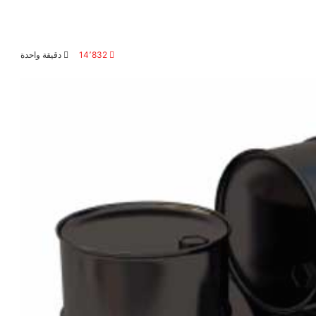
14٬832
دقيقة واحدة