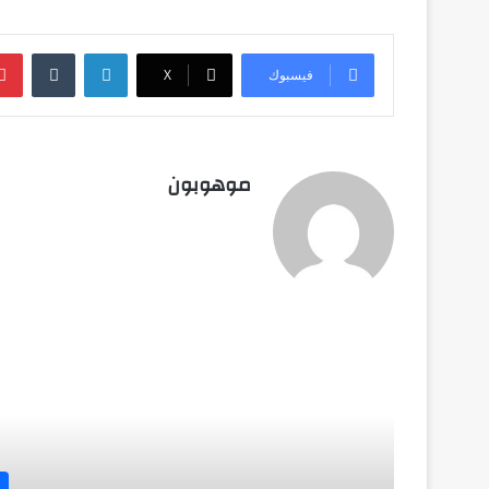
لينكدإن
‏Tumblr
فيسبوك
‫X
موهوبون
أق
اختراعات