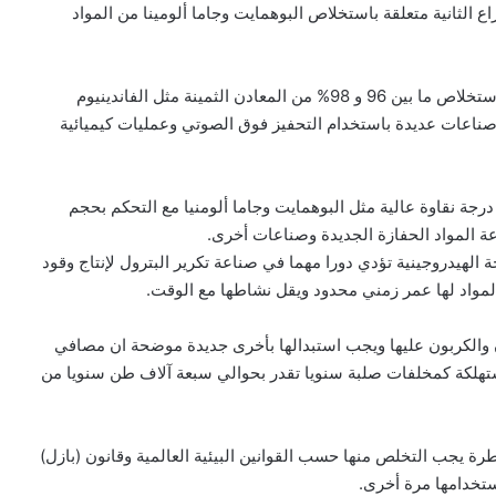
اع الثانية متعلقة باستخلاص البوهمايت وجاما ألومينا من المواد
وأشارت الباحثة إلى أن من أهم نتائج براءتي الاختراع أو هو استخلاص ما بين 96 و 98% من المعادن الثمينة مثل الفاندينيوم
صناعات عديدة باستخدام التحفيز فوق الصوتي وعمليات كيميائية
درجة نقاوة عالية مثل البوهمايت وجاما ألومنيا مع التحكم بحجم
ة المواد الحفازة الجديدة وصناعات أخرى.
الهيدروجينية تؤدي دورا مهما في صناعة تكرير البترول لإنتاج وقود
لمواد لها عمر زمني محدود ويقل نشاطها مع الوقت.
والكربون عليها ويجب استبدالها بأخرى جديدة موضحة ان مصافي
مستهلكة كمخلفات صلبة سنويا تقدر بحوالي سبعة آلاف طن سنويا من
 يجب التخلص منها حسب القوانين البيئية العالمية وقانون (بازل)
ستخدامها مرة أخرى.