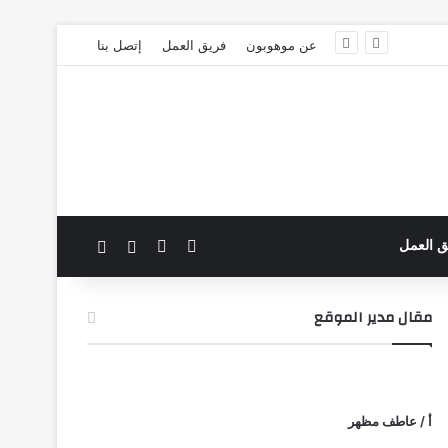
عن موهوبون
فريق العمل
إتصل بنا
‫X
فيسبوك
بحث عن
الوضع المظلم
ق العمل
مقال مدير الموقع
أ / عاطف مظهر