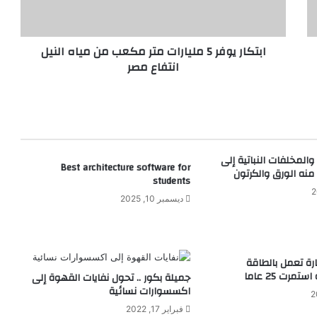
ي
و
ف
ابتكار يوفر 5 مليارات متر مكعب من مياه النيل
ر
انتفاع مصر
5
م
ل
ي
ا
ر
ا
والمخلفات النباتية إلى
Best architecture software for
ت
نه الورق والكرتون
students
م
ت
ديسمبر 10, 2025
ر
م
ك
ع
رة تعمل بالطاقة
ب
مرت 25 عاما
جميلة بكور .. تحول نفايات القهوة إلى
م
اكسسوارات نسائية
ن
فبراير 17, 2022