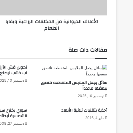
ف
ا
ل
الأعلاف الحيوانية من المخلفات الزراعية وبقايا
ح
الطعام
ي
و
ا
ن
مقالات ذات صلة
ي
ة
م
تحويل قش الأرز 
ن
لب خشب ليصنع م
ا
ديسمبر 10, 2025
سائل يجعل الملابس المتقطعة تلتصق
ل
ببعضها مجدداً
م
خ
ديسمبر 10, 2025
ل
ف
أحذية بتقنيات ثلاثية الأبعاد
سوري يخترع سيا
ا
الشمسية أبحاثه است
مايو 4, 2016
ت
ديسمبر 27, 2008
ا