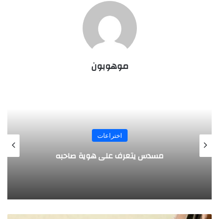
موهوبون
المجلة
طفل مصري يخرج قصاصات الورق من أنفه
وفمه