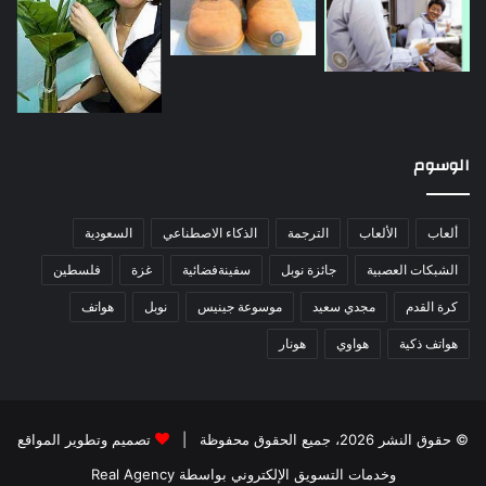
الوسوم
ألعاب
الألعاب
الترجمة
الذكاء الاصطناعي
السعودية
الشبكات العصبية
جائزة نوبل
سفينةفضائية
غزة
فلسطين
كرة القدم
مجدي سعيد
موسوعة جينيس
نوبل
هواتف
هواتف ذكية
هواوي
هونار
© حقوق النشر 2026، جميع الحقوق محفوظة |
تصميم وتطوير المواقع
وخدمات التسويق الإلكتروني بواسطة Real Agency