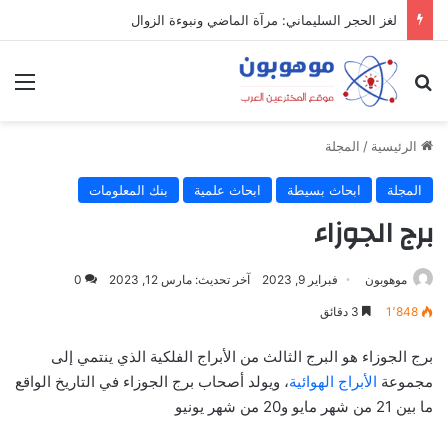
لغز الحجر السليماني: مرآة الماضي ونبوءة الزوال
بحث عن
الق
الرئيسية
/
المجلة
المجلة
ابحاث بسيطة
ابحاث علمية
بنك المعلومات
برج الجوزاء
موهوبون
فبراير 9, 2023
آخر تحديث: مارس 12, 2023
0
1٬848
3 دقائق
برج الجوزاء هو البرج الثالث من الأبراج الفلكية الذي ينتمي إلى
مجموعة
الأبراج الهوائية
، ويولد أصحاب برج الجوزاء في التاريخ الواقع
ما بين 21 من شهر مايو و20 من شهر يونيو