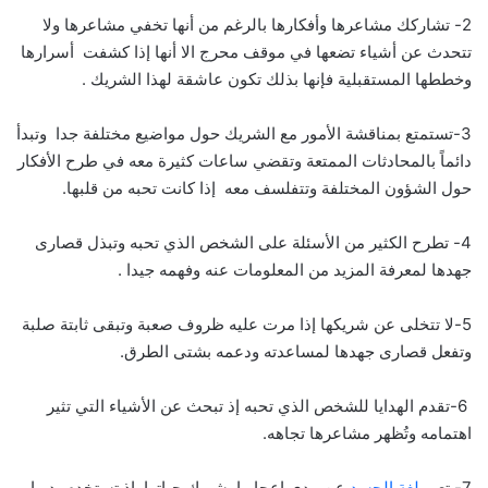
2- تشاركك مشاعرها وأفكارها بالرغم من أنها تخفي مشاعرها ولا
تتحدث عن أشياء تضعها في موقف محرج الا أنها إذا كشفت أسرارها
وخططها المستقبلية فإنها بذلك تكون عاشقة لهذا الشريك .
3-تستمتع بمناقشة الأمور مع الشريك حول مواضيع مختلفة جدا وتبدأ
دائماً بالمحادثات الممتعة وتقضي ساعات كثيرة معه في طرح الأفكار
حول الشؤون المختلفة وتتفلسف معه إذا كانت تحبه من قلبها.
4- تطرح الكثير من الأسئلة على الشخص الذي تحبه وتبذل قصارى
جهدها لمعرفة المزيد من المعلومات عنه وفهمه جيدا .
5-لا تتخلى عن شريكها إذا مرت عليه ظروف صعبة وتبقى ثابتة صلبة
وتفعل قصارى جهدها لمساعدته ودعمه بشتى الطرق.
6-تقدم الهدايا للشخص الذي تحبه إذ تبحث عن الأشياء التي تثير
اهتمامه وتُظهر مشاعرها تجاهه.
7- تعبر
لغة الجسد
عن مدى إعجابها بشريك حياتها إذ تستخدم يديها