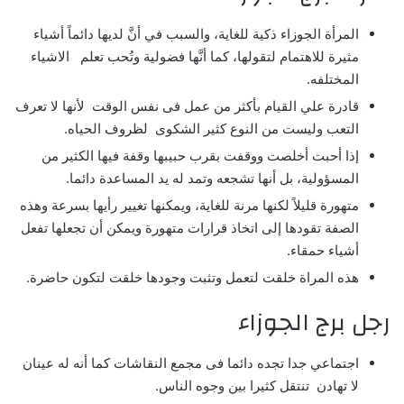
المرأة الجوزاء ذكية للغاية، والسبب في أنَّ لديها دائماً أشياء
مثيرة للاهتمام لتقولها، كما أنَّها فضولية وتُحب تعلم الاشياء
المختلفه.
قادرة علي القيام بأكثر من عمل فى نفس الوقت لأنها لا تعرف
التعب وليست من النوع كثير الشكوى لظروف الحياه.
إذا أحبت أخلصت ووقفت بقرب حبيبها وقفة فيها الكثير من
المسؤولية، بل أنها تشجعه وتمد له يد المساعدة دائما.
متهورة قليلاً لكنها مرنة للغاية، ويمكنها تغيير رأيها بسرعة وهذه
الصفة تقودها إلى اتخاذ قرارات متهورة ويمكن أن تجعلها تفعل
أشياء حمقاء.
هذه المراة خلقت لتعمل وتثبت وجودها خلقت لتكون حاضرة.
رجل برج الجوزاء
اجتماعي جدا تجده دائما فى مجمع النقاشات كما أنه له عينان
لا تهادن تنتقل كثيرا بين وجوه الناس.