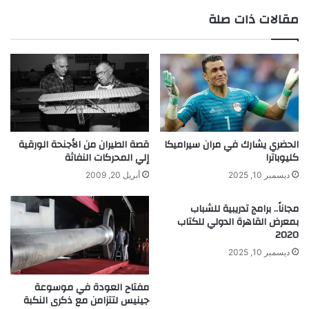
ح
مقالات ذات صلة
و
ف
ض
ل
ه
ا
و
د
الحضري يشارك في مران سيراميكا
قصة الطيران من الأجنحة الورقية
كليوباترا
إلي المحركات النفاثة
ع
ا
ديسمبر 10, 2025
أبريل 20, 2009
ئ
ه
مجاناً.. برامج تدريبية للشباب
ا
بمعرض القاهرة الدولي للكتاب
2020
ديسمبر 10, 2025
مفتاح العودة في موسوعة
جينيس لتتزامن مع ذكرى النكبة