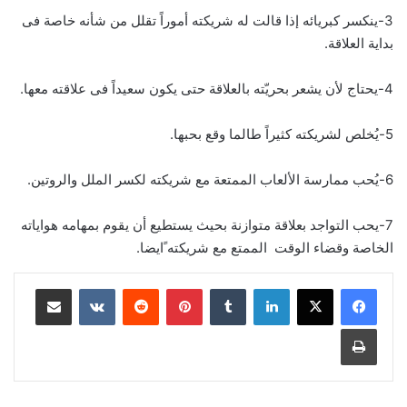
3-ينكسر كبريائه إذا قالت له شريكته أموراً تقلل من شأنه خاصة فى
بداية العلاقة.
4-يحتاج لأن يشعر بحريّته بالعلاقة حتى يكون سعيداً فى علاقته معها.
5-يُخلص لشريكته كثيراً طالما وقع بحبها.
6-يُحب ممارسة الألعاب الممتعة مع شريكته لكسر الملل والروتين.
7-يحب التواجد بعلاقة متوازنة بحيث يستطيع أن يقوم بمهامه هواياته
الخاصة وقضاء الوقت الممتع مع شريكته ًايضا.
لينكدإن
‏Tumblr
بينتيريست
‏Reddit
‏VKontakte
مشاركة عبر البريد
طباعة