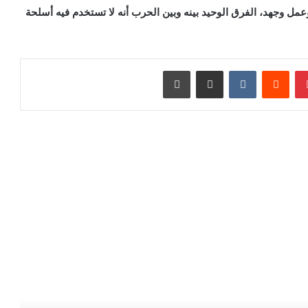
مل وجهد، الفرق الوحيد بينه وبين الحرب أنه لا تستخدم فيه أسلحة
بينتيريست
‏Reddit
‏VKontakte
مشاركة عبر البريد
طباعة
رأ التالي