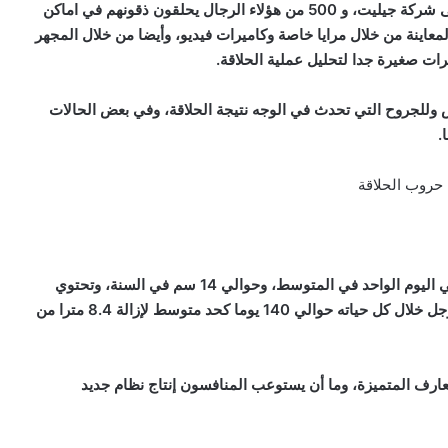
هناك 10 آلاف رجل تقريبا يدونون نتائج الحلاقة ويرسلونها إلى شركة جيليت، و 500 من هؤلاء الرجال يحلقون ذقونهم في اماكن
معاينة من خلال مرايا خاصة وكاميرات فيديو، وأيضا من خلال المجهر
ات صغيرة جدا لتحليل عملية الحلاقة.
 وللجروح التي تحدث في الوجه نتيجة الحلاقة، وفي بعض الحالات
.
أوضح علماء جيليت أن ذقن الرجل تنمو بسرعة 0.04 سم في اليوم الواحد في المتوسط، وحوالي 14 سم في السنة، وتحتوي
ذقن الرجل البالغ المتوسط على 15.5 ألف شعرة، ويفقد الرجل خلال كل حياته حوالي 140 يوما كحد متوسط لإزالة 8.4 مترا من
عارف المتميزة، وما أن يستوعب المنافسون إنتاج نظام جديد