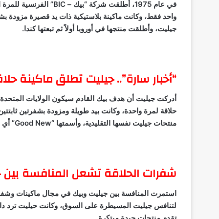
في عام 1975، أطلقت شركة “بيك –
BIC
” الفرنسية للمرة 
واحد فقط، وكانت ماكينة بلاستيكية ذات يد قصيرة مزودة ب
جيليت، وأطلقت منتجها في أوروبا أولاً ثم تبعتها كندا.
“أخبار سارة”..
جيليت تطلق ماكينة حلاق
حلاقة لمرة واحدة، وكانت بيد طويلة ومزودة بشفرتين ثابتتي
منتحات جيليت نفسها التقليدية، وأسمتها “
Good New
” أي 
شفرات الحلاقة تشعل المنافسة بين 
استمرت المنافسة بين جيليت وبيك في مجال ماكينات وشفرات
لتنافس جيليت المسيطرة على السوق، وكانت حيليت ترد دائم
تقدم منتجات جيدة مبتكرة.