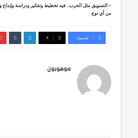
– التسويق مثل الحرب.. فيه تخطيط وتفكير ودراسة وإبداع وع
من أي نوع.
لينكدإن
‏Tumblr
فيسبوك
‫X
موهوبون
أق