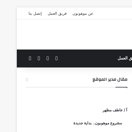
عن موهوبون
فريق العمل
إتصل بنا
‫X
فيسبوك
بحث عن
الوضع المظلم
ق العمل
مقال مدير الموقع
أ / عاطف مظهر
مشروع موهوبون.. بداية جديدة