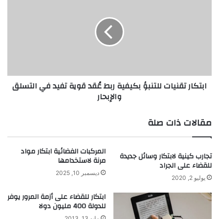
تقنيات
للتنبؤ
بكيفية
ربط
عُقد
قوية
تفيد
في
ابتكار تقنيات للتنبؤ بكيفية ربط عُقد قوية تفيد في التسلق
التسلق
والإبحار
والإبحار
مقالات ذات صلة
المركبات الفضائية ابتكار مواد
تجارب كينية لابتكار وسائل جديدة
مرنة لاستخدامها
للقضاء على الجراد
ديسمبر 10, 2025
يوليو 2, 2020
ابتكار للقضاء على أزمة المرور يوفر
للدولة 400 مليون دولا
مايو 13, 2013