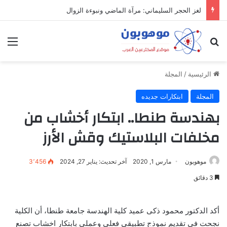
ميدل إيست: منظومة رقمية متكاملة تعيد تعريف التجارة والعمل والتواصل في مكان واحد
بحث عن
الق
الرئيسية
/
المجلة
المجلة
ابتكارات جديده
بهندسة طنطا.. ابتكار أخشاب من
مخلفات البلاستيك وقش الأرز
موهوبون
مارس 1, 2020
آخر تحديث: يناير 27, 2024
3٬456
3 دقائق
أكد الدكتور محمود ذكى عميد كلية الهندسة جامعة طنطا، أن الكلية
نجحت فى تقديم نموذج تطبيقى فعلى وعملى بابتكار اخشاب تصنع