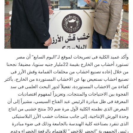
وأكد عميد الكلية فى تصريحات لموقع لـ”اليوم السابع” أن مصر
تستورد أخشاب من الخارج بقيمة 22مليار جنيه سنويا، مضيفا: نجحنا
من خلال إعاده تصنيع اخشاب من مخلفات القمامة وقش الأرز فى
تصنيع اخشاب نستعيض بها عن الاخشاب المستوردة من الخارج، بأكثر
كفاءة من الاخشاب المستوردة، تفعيلاً لدور البحث العلمى فى سد
الفجوة بين الاحتياجات والمنتجات، وتعزيزاً لمفهوم اقتصاديات
المعرفة فى ظل مبادرة الرئيس عبد الفتاح السيسي، مشيراً إلى أن
المعرض الذى نظمته الكلية لأول مرة ضم 30 منتج خشبى من انتاج
وحدة الورش الإنتاجية، إلى جانب منتجات خشب الأرز البلاستيكى
الذى تنفرد بصناعته كلية الهندسة بالجامعة وذلك فى ضوء مبادرة
رئيس الجمهورية “اتحضر للاخضر” للاهتمام بالرقعة الخضراء وعدم