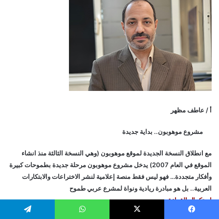
أ / عاطف مظهر
مشروع موهوبون.. بداية جديدة
مع انطلاق النسخة الجديدة لموقع موهوبون (وهي النسخة الثالثة منذ انشاء
الموقع في العام 2007) يدخل مشروع موهوبون مرحلة جديدة بطموحات كبيرة
وأفكار متجددة… فهو ليس فقط منصة إعلامية لنشر الاختراعات والابتكارات
العربية.. بل هو مبادرة ريادية ونواة لمشرع عربي طموح
إستكمال القراءة
يسبوك
‫X
واتساب
تيلقرام