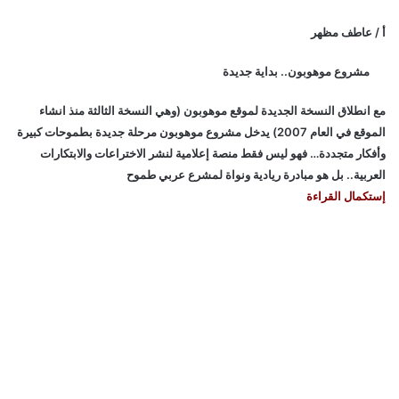
أ / عاطف مظهر
مشروع موهوبون.. بداية جديدة
مع انطلاق النسخة الجديدة لموقع موهوبون (وهي النسخة الثالثة منذ انشاء
الموقع في العام 2007) يدخل مشروع موهوبون مرحلة جديدة بطموحات كبيرة
وأفكار متجددة… فهو ليس فقط منصة إعلامية لنشر الاختراعات والابتكارات
العربية.. بل هو مبادرة ريادية ونواة لمشرع عربي طموح
إستكمال القراءة