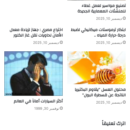
ل
ف
تصنيع مواسير لعمل غطاء
ا
للمنشئات المعمارية الجديدة
ق
ه
ي
ديسمبر 10, 2025
ت
ه
ز
ابتكار ترموستات ميكانيكي لضبط
اختراع مصري : جهاز لزيادة معدل
درجة حرارة المياه ..
الأمان لحاويات نقل غاز الكلور
ا
ز
ديسمبر 10, 2025
ديسمبر 10, 2025
ا
ت
ا
ل
أ
ر
ض
محلول العسل “يقاوم البكتيريا
ي
الناتجة عن قسطرة البول”
ة
أكثر السيارات أماناَ في العالم
ديسمبر 10, 2025
نوفمبر 30, 1999
اترك تعليقاً