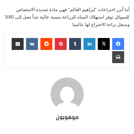
أما أبرز اختراعات “إبراهيم العالم” فهي مادة شديدة الامتصاص
للسوائل توفر استهلاك المياه للزراعة بنسبة عالية جداً تصل إلى 80%
وسجل براءة الاختراع لها عالميا.
لينكدإن
‏Tumblr
بينتيريست
‏Reddit
‏VKontakte
مشاركة عبر البريد
طباعة
موهوبون