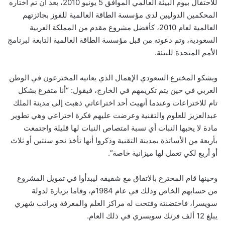
للاحتفال بيوم البيئة العالمي الموافق 5 يونيو 2010، بعد أن تم اختاره
المحكمين الدوليين لدى مؤسسة الطاقة العالمية للفوز بجائزتهم
العالمية لعام 2010، كأفضل مشروع مقدم من المملكة العربية
السعودية، وتم دعوته من قبل مؤسسة الطاقة العالمية التابعة لبرنامج
الأمم المتحدة للبيئة.
ويشكو المخترع السعودي الإهمال الذي يعانيه المخترعون في الوطن
العربي في حين يتم تكريمهم في الخارج، فيقول: “أنا متفرغ بشكل
تام للاختراعات وعندما أنهيت أحد اختراعاتي ذهبت إلى مدينة الملك
عبدالعزيز للعلوم والتقنية وعرضت عليهم فكرة اختراعي وهي تطوير
مادة لا يحبها النبات أي نسبة امتصاص النبات لها قليلة واجتمعت
بأربعة من الأساتذة بمدينة التقنية وذكروا أنها تأخذ نحو سنتين أو ثلاث
أو أربع لكي تعمل لها ميزانية خاصة”.
وحينها قام المخترع بالاتفاق مع شقيقه ليبدأوا في تمويل المشروع
من حسابهم الخاص وذلك في عام 1984م، وقاما بزيارة لدولة
سويسرا، فاحتضنته وفتحت له مراكز العلم والمعرفة وبراتب شهري
يبلغ 12 ألف فرنك سويسري في ذلك العام.