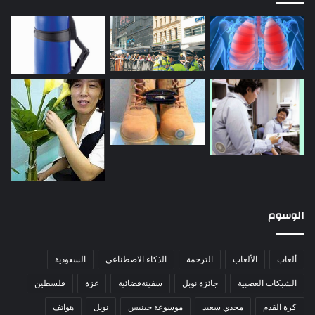
الوسوم
ألعاب
الألعاب
الترجمة
الذكاء الاصطناعي
السعودية
الشبكات العصبية
جائزة نوبل
سفينةفضائية
غزة
فلسطين
كرة القدم
مجدي سعيد
موسوعة جينيس
نوبل
هواتف