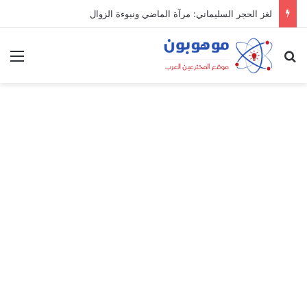
لغز الحجر السليماني: مرآة الماضي ونبوءة الزوال
بحث عن
الق