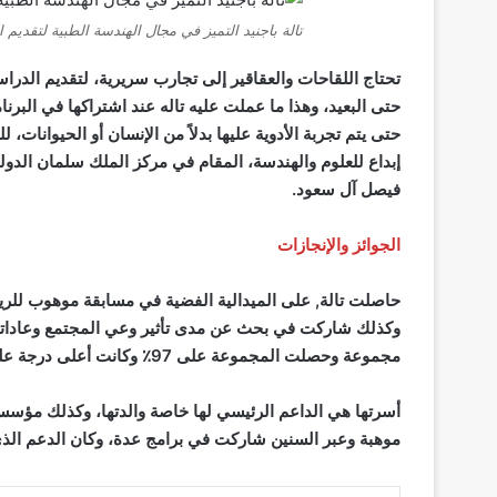
تالة باجنيد التميز في مجال الهندسة الطبية لتقديم 
تحتاج اللقاحات والعقاقير إلى تجارب سريرية، لتقديم الدراس
حتى البعيد، وهذا ما عملت عليه تاله عند اشتراكها في البر
حتى يتم تجربة الأدوية عليها بدلاً من الإنسان أو الحيوانا
إبداع للعلوم والهندسة
، ‏المقام في مركز الملك سلمان الدول
فيصل آل سعود.
الجوائز والإنجازات
حاصلت تالة, على الميدالية الفضية في مسابقة موهوب للرياضا
وكذلك شاركت في بحث عن مدى تأثير وعي المجتمع وعادات
مجموعة وحصلت المجموعة على 97٪ وكانت أعلى درجة على مستوى مدارس المملكة العربية السعودية.
أسرتها هي الداعم الرئيسي لها خاصة والدتها، وكذلك مؤس
موهبة وعبر السنين شاركت في برامج عدة، وكان الدعم الذي 