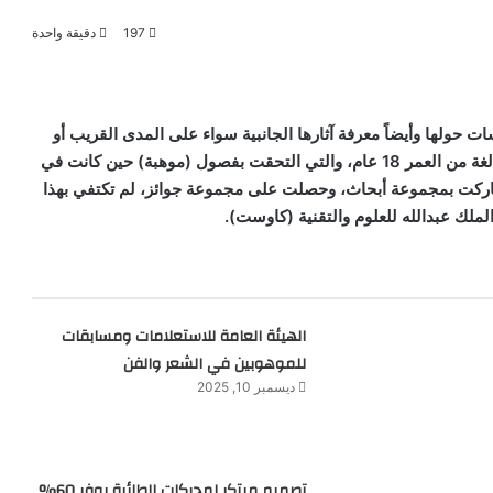
197
دقيقة واحدة
ات حولها وأيضاً معرفة آثارها الجانبية سواء على المدى القريب أو
حتى البعيد.. هذا البُعد كان من أهم اهتمامات تالة باجنيد, البالغة من العمر 18 عام، والتي التحقت بفصول (موهبة) حين كانت في
شاركت بمجموعة أبحاث، وحصلت على مجموعة جوائز، لم تكتفي بهذا
لملك عبدالله للعلوم والتقنية (كاوست).
الهيئة العامة للاستعلامات ومسابقات
للموهوبين في الشعر والفن
ديسمبر 10, 2025
تصميم مبتكر لمحركات الطائرة يوفر 60%