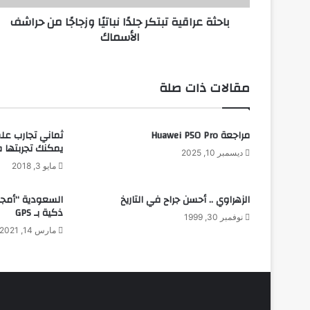
الأسماك
باحثة عراقية تبتكر جلدًا نباتيًا وزجاجًا من حراشف
الأسماك
مقالات ذات صلة
مراجعة Huawei P50 Pro
ثماني تجارب عل
يمكنك تجربتها ف
ديسمبر 10, 2025
مايو 3, 2018
الزهراوي .. أحسن جراح في التاريخ
السعودية “أمجاد
ذكية بـ GPS
نوفمبر 30, 1999
مارس 14, 2021