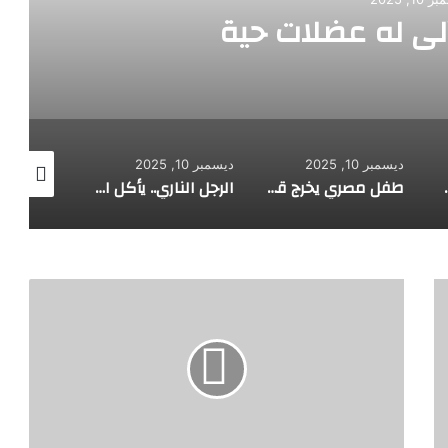
آلي له عضلات حية
ديسمبر 10, 2025
ديسمبر 10, 2025
ديسمبر 10, 2025
هوية صاحبه
طفل مصري يخرج قصاصات الورق من أنفه وفمه
الرجل الناري.. يأكل الجمر ويثني الحديد بأسنانه
عبد
الله
البردّوني
في
موسوعة
الأعلام
للدكتور
الشميري