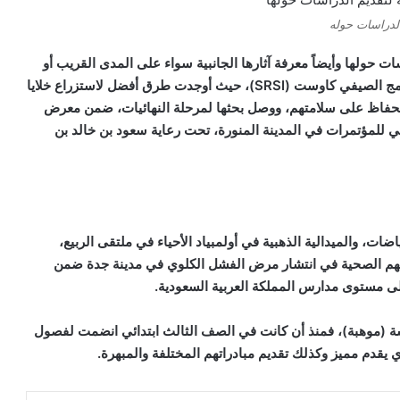
الدراسات حوله
ات حولها وأيضاً معرفة آثارها الجانبية سواء على المدى القريب أو
نامج الصيفي كاوست (
SRSI
)، حيث أوجدت طرق أفضل لاستزراع خلايا
ت، للحفاظ على سلامتهم، ووصل بحثها لمرحلة النهائيات، ضمن معرض
ي للمؤتمرات في المدينة المنورة، تحت رعاية سعود بن خالد بن
ت، والميدالية الذهبية في أولمبياد الأحياء في ملتقى الربيع،
هم الصحية في انتشار مرض الفشل الكلوي في مدينة جدة ضمن
سة (موهبة)، فمنذ أن كانت في الصف الثالث ابتدائي انضمت لفصول
يقدم مميز وكذلك تقديم مبادراتهم المختلفة والمبهرة.