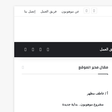
عن موهوبون
فريق العمل
إتصل بنا
‫X
فيسبوك
بحث عن
الوضع المظلم
ق العمل
مقال مدير الموقع
أ / عاطف مظهر
مشروع موهوبون.. بداية جديدة