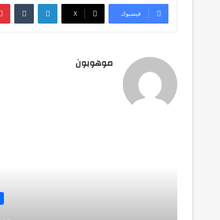
لينكدإن
فيسبوك
‫X
موهوبون
أق
ديسمبر 