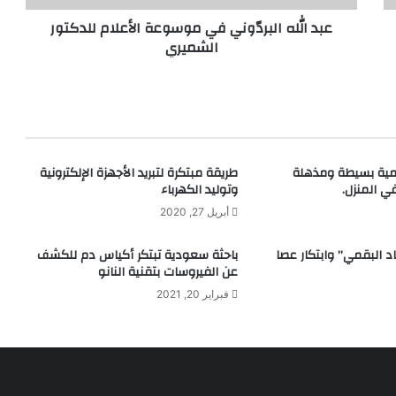
عبد الله البردّوني في موسوعة الأعلام للدكتور
الشميري
مية بسيطة ومذهلة
طريقة مبتكرة لتبريد الأجهزة الإلكترونية
ي المنزل.
وتوليد الكهرباء
أبريل 27, 2020
 البقمي” وابتكار عصا
باحثة سعودية تبتكر أكياس دم للكشف
عن الفيروسات بتقنية النانو
فبراير 20, 2021