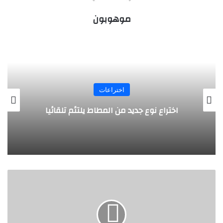
موهوبون
اختراعات
اخت
د من المطاط يلتئم تلقائيا
روبوت جديد لاست
محمد
أبو
دنيا..
وطريقة
مبتكرة