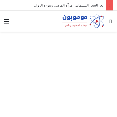
لغز الحجر السليماني: مرآة الماضي ونبوءة الزوال
بحث عن
الق