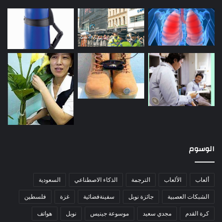
الوسوم
ألعاب
الألعاب
الترجمة
الذكاء الاصطناعي
السعودية
الشبكات العصبية
جائزة نوبل
سفينةفضائية
غزة
فلسطين
كرة القدم
مجدي سعيد
موسوعة جينيس
نوبل
هواتف