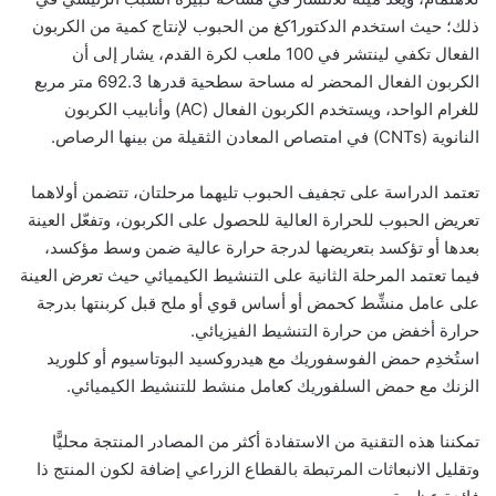
ذلك؛ حيث استخدم الدكتور1كغ من الحبوب لإنتاج كمية من الكربون
الفعال تكفي لينتشر في 100 ملعب لكرة القدم، يشار إلى أن
الكربون الفعال المحضر له مساحة سطحية قدرها 692.3 متر مربع
للغرام الواحد، ويستخدم الكربون الفعال (AC) وأنابيب الكربون
النانوية (CNTs) في امتصاص المعادن الثقيلة من بينها الرصاص.
تعتمد الدراسة على تجفيف الحبوب تليهما مرحلتان، تتضمن أولاهما
تعريض الحبوب للحرارة العالية للحصول على الكربون، وتفعّل العينة
بعدها أو تؤكسد بتعريضها لدرجة حرارة عالية ضمن وسط مؤكسد،
فيما تعتمد المرحلة الثانية على التنشيط الكيميائي حيث تعرض العينة
على عامل منشِّط كحمض أو أساس قوي أو ملح قبل كربنتها بدرجة
حرارة أخفض من حرارة التنشيط الفيزيائي.
استُخدِم حمض الفوسفوريك مع هيدروكسيد البوتاسيوم أو كلوريد
الزنك مع حمض السلفوريك كعامل منشط للتنشيط الكيميائي.
تمكننا هذه التقنية من الاستفادة أكثر من المصادر المنتجة محليًّا
وتقليل الانبعاثات المرتبطة بالقطاع الزراعي إضافة لكون المنتج ذا