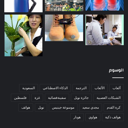
الوسوم
ألعاب
الألعاب
الترجمة
الذكاء الاصطناعي
السعودية
الشبكات العصبية
جائزة نوبل
سفينةفضائية
غزة
فلسطين
كرة القدم
مجدي سعيد
موسوعة جينيس
نوبل
هواتف
هواتف ذكية
هواوي
هونار