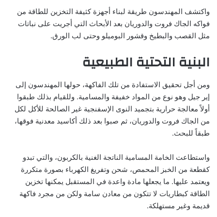
واكتشف المهندسون طريقة لبناء أجهزة كثيفة التخزين للطاقة من
فواكه الجاك فروت والدوريان بعد الأبحاث التي أجريت على نباتات
مثل القصب والبطيخ وقشور البوميلو وحتى لب الورق.
البنية التحتية الطبيعية
ومن أجل تحقيق الاستفادة من تلك الفاكهة، حولها المهندسون إلى
إير جيل وهو نوع من المواد خفيفة والمسامية. وللقيام بذلك طبقوا
أولاً معالجة حرارية بتجميد النوى الإسفنجية غير الصالحة للأكل لكل
من الجاك فروت والدوريان، ثم صبوا بعد ذلك أكاسيد معدنية فوقها،
طبقاً للبحث.
واستطاعت الخامة المسامية الناتجة الغنية بالكربون، والتي تبدو
كقطعة من الخبز المحمص، شحن وتفريغ الكهرباء بصورة متكررة
ويعتمد عليها. ما يجعلها مادة واعدة في المستقبل يمكنها تخزين
الطاقة كبطاريات لا تتكون من معادن سامة ولكن من مجرد فاكهة
قديمة وغير مستهلكة.