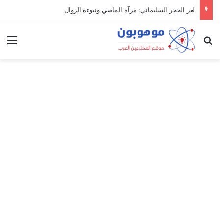
لغز الحجر السليماني: مرآة الماضي ونبوءة الزوال
بحث عن
الق