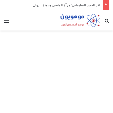
لغز الحجر السليماني: مرآة الماضي ونبوءة الزوال
بحث عن
الق