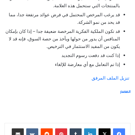
بالمنتجات التي ستحمل هذه العلامة.
قد يرغب المرخص المحتمل في فرض عوائد مرتفعة جدا، مما
قد يحد من نمو الشركة.
قد تكون الملكية الفكرية المرخصة ضعيفة جدا – إذا كان بإمكان
المنافس أن يدور من حولها ويأخذ من حصة السوق، فإنه قد لا
يكون من المفيد الاستثمار في الترخيص.
إذا كنت قد دفعت رسوم التجديد
إذا تم التعامل مع أي معارضة للإلغاء
تنزيل الملف المرفق
المصدر
لينكدإن
‏Tumblr
بينتيريست
‏Reddit
‏VKontakte
مشاركة عبر البريد