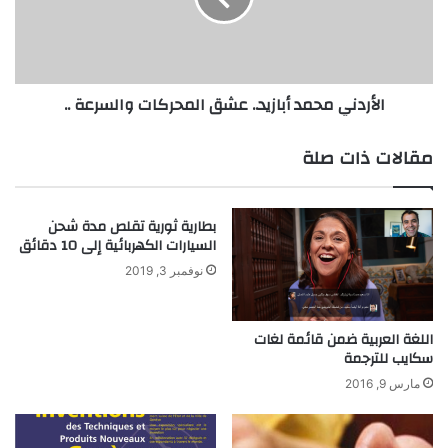
ا
ن
ف
ي
ا
ل
م
الأردني محمد أبازيد.. عشق المحركات والسرعة ..
م
ح
ي
م
ا
د
مقالات ذات صلة
ه
أ
ا
ب
ل
ا
بطارية ثورية تقلص مدة شحن
ج
ز
السيارات الكهربائية إلى 10 دقائق
و
ي
ف
د
نوفمبر 3, 2019
ي
.
ة
.
.
ع
اللغة العربية ضمن قائمة لغات
.
سكايب للترجمة
ش
م
ق
مارس 9, 2016
ا
ا
ذ
ل
ا
م