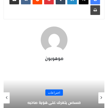
طباعة
موهوبون
المجلة
طفل مصري يخرج قصاصات الورق من أنفه
وفمه