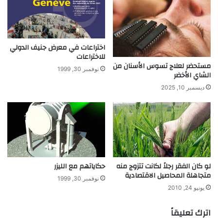
ت
ح
ع
ر
ر
ك
ف
ا
اختراعات في معرض جنيف الدولي
ع
ت
للاختراعات
ن
و
مستحضر لعلاج تسوس الأسنان من
ا
ا
نوفمبر 30, 1999
الشاي الأخضر
ل
ل
ر
س
ديسمبر 10, 2025
ا
ر
د
ع
ا
ة
ر
.
.
لو كان الفقر رجلاً لكانت تتزوج منه
حكاياتهم مع الليزر
متجاهلة المحاصيل الاقتصادية
نوفمبر 30, 1999
يونيو 24, 2010
اترك تعليقاً