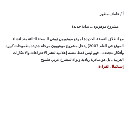
أ / عاطف مظهر
مشروع موهوبون.. بداية جديدة
مع انطلاق النسخة الجديدة لموقع موهوبون (وهي النسخة الثالثة منذ انشاء
الموقع في العام 2007) يدخل مشروع موهوبون مرحلة جديدة بطموحات كبيرة
وأفكار متجددة… فهو ليس فقط منصة إعلامية لنشر الاختراعات والابتكارات
العربية.. بل هو مبادرة ريادية ونواة لمشرع عربي طموح
إستكمال القراءة