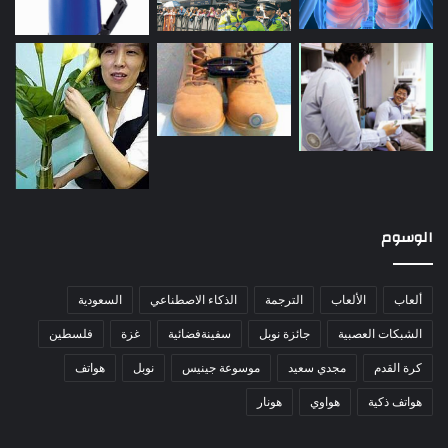
الوسوم
ألعاب
الألعاب
الترجمة
الذكاء الاصطناعي
السعودية
الشبكات العصبية
جائزة نوبل
سفينةفضائية
غزة
فلسطين
كرة القدم
مجدي سعيد
موسوعة جينيس
نوبل
هواتف
هواتف ذكية
هواوي
هونار