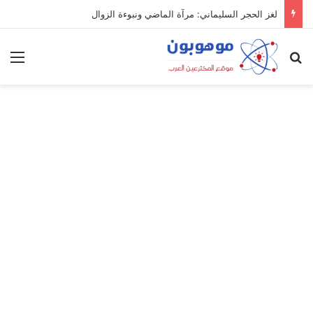
لغز الحجر السليماني: مرآة الماضي ونبوءة الزوال
بحث عن
الق