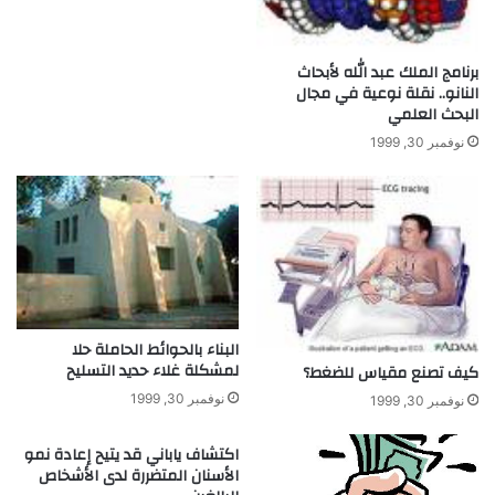
ل
ل
م
ا
ح
ل
برنامج الملك عبد الله لأبحاث
م
م
النانو.. نقلة نوعية في مجال
و
ع
البحث العلمي
ل
د
نوفمبر 30, 1999
ة
ة
البناء بالحوائط الحاملة حلا
لمشكلة غلاء حديد التسليح
كيف تصنع مقياس للضغط؟
نوفمبر 30, 1999
نوفمبر 30, 1999
اكتشاف ياباني قد يتيح إعادة نمو
الأسنان المتضررة لدى الأشخاص