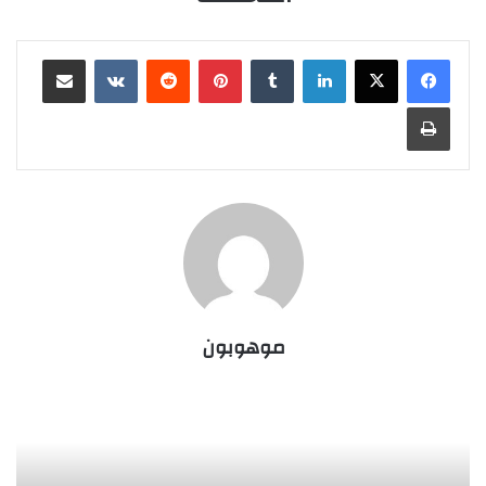
لينكدإن
‏Tumblr
بينتيريست
‏Reddit
‏VKontakte
مشاركة عبر البريد
طباعة
موهوبون