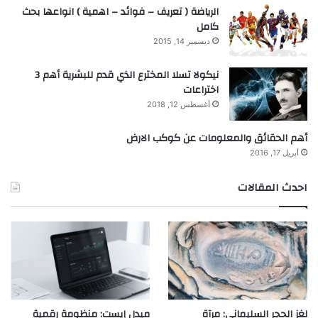
الرياضة ( تعريف – فوائد – اهمية ) انواعها بحث
كامل
ديسمبر 14, 2015
نيكولا تسلا المخترع الذي قدم للبشرية أهم 3
اختراعات
أغسطس 12, 2018
أهم الحقائق والمعلومات عن كوكب الارض
أبريل 17, 2016
احدث المقالات
لغز الحجر السليماني: مرآة
ميدل إيست: منظومة رقمية