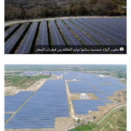
تطوير ألواح شمسية يمكنها توليد الطاقة من قطرات المطر