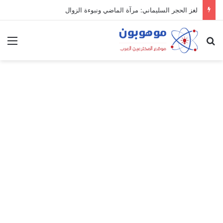
لغز الحجر السليماني: مرآة الماضي ونبوءة الزوال
بحث عن
الق