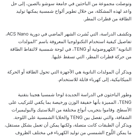
وتوصلت مجموعة من الباحثين في جامعة سوشو بالصين، إلى حل
واعد لهذه المشكلة، من خلال تطوير ألواح شمسية يمكنها توليد
الطاقة من قطرات المطر.
وتكشف الدراسة، التي نُشرت الشهر الماضي في دورية ACS Nano،
تفاصيل كيفية استخدام التكنولوجيا المعروفة باسم “المولدات
النانوية” الكهروضوئية أو TENG، في لوحة شمسية لالتقاط الطاقة
من حركة قطرات المطر، التي تسقط عليها.
ويذكر أن المولدات النانوية هي الأجهزة التي تحول الطاقة أو الحركة
الميكانيكية، إلى كهرباء قابلة للاستخدام.
وطور الباحثون في الدراسة الجديدة لوحا شمسيا هجينا بتقنية
TENG، المميزة بأنها خفيفة الوزن ورخيصة بما يكفي للتركيب على
الأسطح. وقاموا بتجريب أنواع مختلفة من البلاستيك والبوليميرات
الشفافة، والتي تفصل بين TENG والخلايا الشمسية على اللوحة.
ويذكر أن الطبقات كانت متصلة، ولكنها يمكن أن تعمل بشكل مستقل،
ما يمكن اللّوح الشمسي من توليد الكهرباء في مختلف الظروف