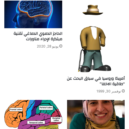
ا
ا
ت
ل
ا
ك
ل
ه
د
ر
م
ب
الحاجز الدموي الدماغي تقنية
مبتكرة لإجراء مناورات
ا
ا
غ
ء
يونيو 28, 2020
ع
ن
د
ا
ل
أمريكا وروسيا في سباق البحث عن
ض
“طاقية الاخفا”
غ
نوفمبر 30, 1999
ط
ع
ل
ي
ه
ا