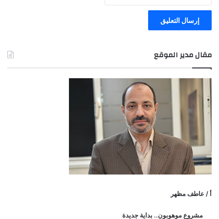
مقال مدير الموقع
أ / عاطف مظهر
مشروع موهوبون.. بداية جديدة