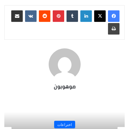
لينكدإن
‏Tumblr
بينتيريست
‏Reddit
‏VKontakte
مشاركة عبر البريد
طباعة
موهوبون
اختراعات