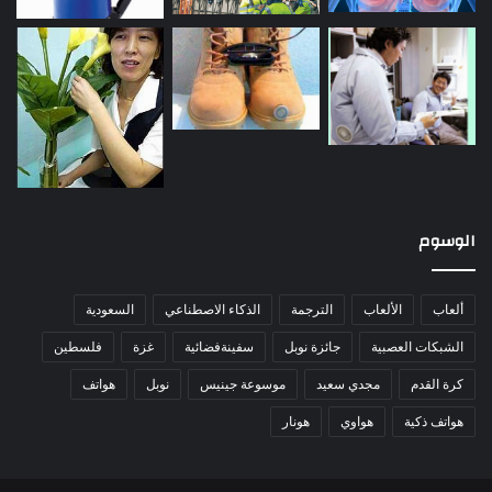
الوسوم
ألعاب
الألعاب
الترجمة
الذكاء الاصطناعي
السعودية
الشبكات العصبية
جائزة نوبل
سفينةفضائية
غزة
فلسطين
كرة القدم
مجدي سعيد
موسوعة جينيس
نوبل
هواتف
هواتف ذكية
هواوي
هونار