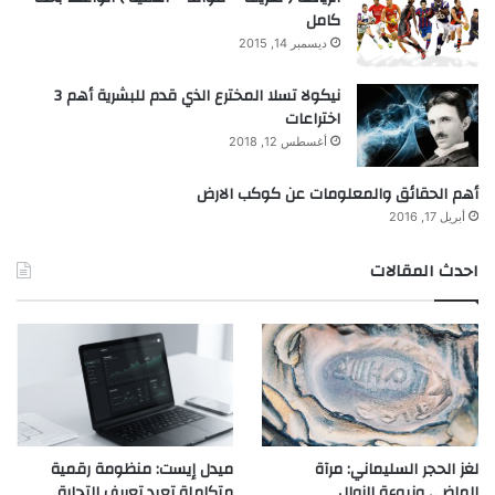
كامل
ديسمبر 14, 2015
نيكولا تسلا المخترع الذي قدم للبشرية أهم 3
اختراعات
أغسطس 12, 2018
أهم الحقائق والمعلومات عن كوكب الارض
أبريل 17, 2016
احدث المقالات
لغز الحجر السليماني: مرآة
ميدل إيست: منظومة رقمية
الماضي ونبوءة الزوال
متكاملة تعيد تعريف التجارة