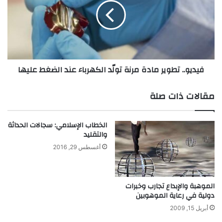
ة
ي
ج
و
د
.
ي
.
د
ت
ة
ط
فيديو.. تطوير مادة مرنة تولّد الكهرباء عند الضغط عليها
ت
و
ع
ي
م
ر
مقالات ذات صلة
ل
م
ع
ا
ل
د
الخطاب الإسلامي: سجالات الحداثة
ى
ة
والتقليد
ت
م
أغسطس 29, 2016
س
ر
خ
ن
ي
ة
ر
ت
الموهبة والإبداع تجارب وخبرات
م
دولية في رعاية الموهوبين
و
و
لّ
أبريل 15, 2009
ج
د