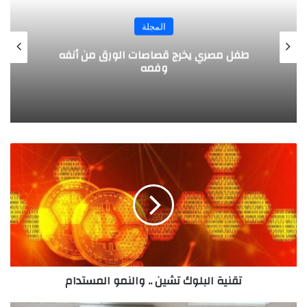
المجلة
طفل مصري يخرج قصاصات الورق من أنفه
وفمه
ت
ق
ن
ي
ة
ا
ل
ب
ل
تقنية البلوك تشين .. والنمو المستدام
و
ك