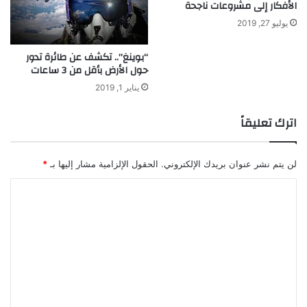
الأفكار إلى مشروعات ناجحة
ا
ل
يوليو 27, 2019
م
ا
“بوينغ”.. تكشف عن طائرة تدور
ل
حول الأرض بأقل من 3 ساعات
ع
يناير 1, 2019
ر
ب
اترك تعليقاً
ي
لن يتم نشر عنوان بريدك الإلكتروني.
الحقول الإلزامية مشار إليها بـ
*
ا
ل
ت
ع
ل
ي