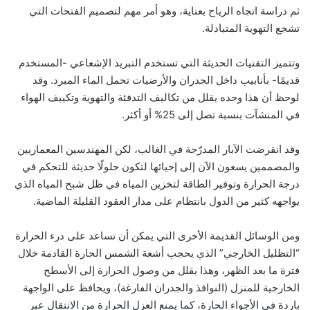
ثم دراسة اتجاه الرياح بعناية، وهو أمر مهم لتصميم الفتحات التي
تشجع التهوية المتبادلة.
وتتميز التقنيات الحديثة التي تستخدم التبريد الإشعاعي -المستخدم
قديمًا- بأنابيب داخل الجدران والأرضيات تحمل الماء المبرد. وقد
لوحظ أن هذا وحده يقلل من تكاليف التدفئة والتهوية وتكييف الهواء
في المنشآت بنسبة تصل إلى 25% أو أكثر.
وقد انقرضت الآبار المدرّجة في الغالب، لكن المهندسين المعماريين
والمصممين يسعون الآن إلى إحيائها لتكون حلولًا حديثة للتحكم في
درجة الحرارة وتوفير الطاقة لتخزين المياه في ظل شبح المياه الذي
يواجهه كثير من الدول بانتظام على مدار العقود القليلة الماضية.
ومن الوسائل القديمة الأخرى التي يمكن أن تساعد على درء الحرارة
“التظليل الخارجي” الذي يحجب أشعة الشمس الحارة القادمة خلال
فترة ما بعد الظهر، وهذا يقلل من وصول الحرارة إلى الأسطح
الخارجية للمنزل (النوافذ والجدران الفارغة)، ويحافظ على الواجهة
باردة في الأجواء الحارة، كما يمنع العزل الحرارة من الانتقال عبر