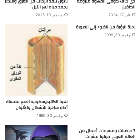
دى كاف كوفى القهوة منزوعة
بالون ينقذ الركاب من الغرق وابتكار
ع
الكافين
يجمد مياه نهر النيل
ل
يناير 17, 2024
ديسمبر 10, 2025
ي
م
رحلة الرؤية من الضوء إلى الصورة
و
نوفمبر 30, 1999
ا
ل
ب
ح
ث
ا
ل
ع
ل
م
لعبة الكاليديسكوب: اصنع بنفسك
ي
أداة ساحرة للأشكال والألوان
ف
نوفمبر 30, 1999
ي
ا
7 حاضنات ومسرعات أعمال من
ل
العالم العربي حولوا عشرات
ع