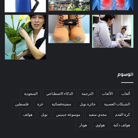
الوسوم
ألعاب
الألعاب
الترجمة
الذكاء الاصطناعي
السعودية
الشبكات العصبية
جائزة نوبل
سفينةفضائية
غزة
فلسطين
كرة القدم
مجدي سعيد
موسوعة جينيس
نوبل
هواتف
هواتف ذكية
هواوي
هونار