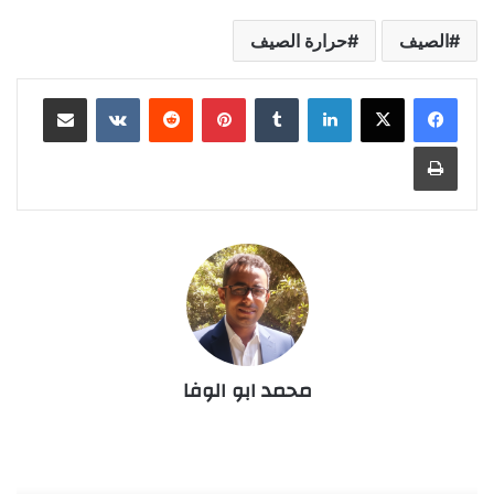
الصيف
حرارة الصيف
لينكدإن
‏Tumblr
بينتيريست
‏Reddit
‏VKontakte
مشاركة عبر البريد
طباعة
محمد ابو الوفا