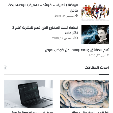
الرياضة ( تعريف – فوائد – اهمية ) انواعها بحث
كامل
ديسمبر 14, 2015
نيكولا تسلا المخترع الذي قدم للبشرية أهم 3
اختراعات
أغسطس 12, 2018
أهم الحقائق والمعلومات عن كوكب الارض
أبريل 17, 2016
احدث المقالات
لغز الحجر السليماني: مرآة
ميدل إيست: منظومة رقمية