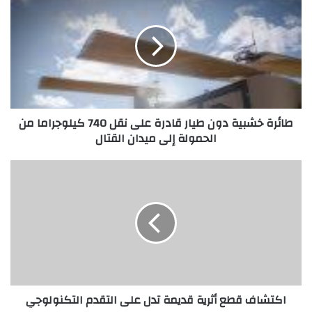
خشبية
دون
طيار
قادرة
على
نقل
740
كيلوجراما
طائرة خشبية دون طيار قادرة على نقل 740 كيلوجراما من
من
الحمولة إلى ميدان القتال
الحمولة
إلى
ميدان
اكتشاف
القتال
قطع
أثرية
قديمة
تدل
على
التقدم
التكنولوجي
اكتشاف قطع أثرية قديمة تدل على التقدم التكنولوجي