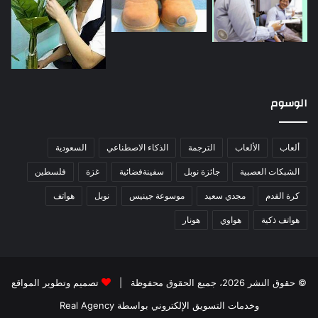
الوسوم
ألعاب
الألعاب
الترجمة
الذكاء الاصطناعي
السعودية
الشبكات العصبية
جائزة نوبل
سفينةفضائية
غزة
فلسطين
كرة القدم
مجدي سعيد
موسوعة جينيس
نوبل
هواتف
هواتف ذكية
هواوي
هونار
© حقوق النشر 2026، جميع الحقوق محفوظة |
تصميم وتطوير المواقع
وخدمات التسويق الإلكتروني بواسطة Real Agency