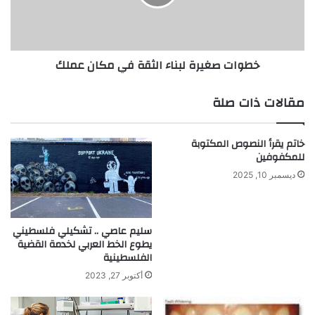
ا
ص
ب
غ
س
ي
ع
ر
خطوات صغيرة لبناء الثقة في مكان عملك
و
ة
د
ل
ي
ب
مقالات ذات صلة
ي
ن
خ
ا
ت
ء
خاتم يقرأ النصوص المكتوبة
ر
ا
للمكفوفين
ع
ل
ديسمبر 10, 2025
ج
ث
ه
ق
ا
ة
ز
ف
سليم عاصي .. تشكيلي فلسطيني
ا
يطوع الخط العربي لخدمة القضية
ي
الفلسطينية
ل
م
ل
ك
أكتوبر 27, 2023
ت
ا
د
ن
ر