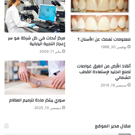
ع
ي
م
ب
ل
ع
ك
ل
ى
مركز أبحاث في كل شركة هو سر
ا
معلومات تهمك عن الأسنان ؟
إعجاز التجربة اليابانية
ل
نوفمبر 30, 1999
ط
يناير 11, 2009
ي
ر
أنقاذ الأرض من الغرق غواصات
ا
تصنع الجليد لإستعادة القطب
ن
الشمالي
سبتمبر 19, 2019
سوري يبتكر مادة لترميم العظام
ديسمبر 10, 2025
مقال مدير الموقع