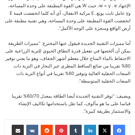
الإجهاد w = y . e، حيث W هي القوة المطبقة على وحدة المساحة،
وy عامل ثابت يونغ، E مركبة الانفعال، أي أنه كلما انخفضت قيمة E
انخفضت القوة المطبقة على وحدة المساحة، وهي تقنية مطبقة على
أرض الواقع ومنجزة على الوجه الأكمل”.
أما مميزات التقنية الجديدة فيقول عنها المخترع: “مميزات الطريقة
يمكن أن ألخصها في تفعيل قدرة النطاق الحيوي للتربة الزراعية على
الاحتفاظ بالماء المتاح خلال معظم أشهر الجفاف، وهو ما يعني توفير
80% تقريبا من ضائع الساقط المطري عبر البخار في التربة ذات
السعات الحقلية العالية وتوفير 60% تقريبا في أنواع التربة ذات
السعات الحقلية المتوسطة”.
ويضيف: “توفر التقنية الجديدة أيضا الطاقة بمعدل 60/70% تقريبا
قياسا على ما هو مألوف، كما تقل باستخدامها تكاليف الإنشاء
والاستثمار بطريقة كبيرة”.
لينكدإن
‏Tumblr
بينتيريست
‏Reddit
‏VKontakte
مشاركة عبر البريد