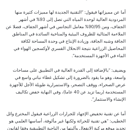
أما عن مميزاتها فيقول: “التقنية الجديدة لها مميزات كثيرة منها
المردودية العالية لوحدة المياه التي تصل إلى 93% في أشهر
الجفاف، ومن 90/95% معامل التجانس في أشهر الجفاف، فضلا عن
الملاءمة المثالية للظروف البيئية والمناخية السائدة في المناطق
الجافة وشبه الجافة، وزيادة الإنتاج في وحدة المساحة لكافة
المحاصيل الزراعية نتيجة الانحلال القسري لأوكسجين الهواء في
الماء في الأجهزة المستخدمة”.
ويضيف: “بالإضافة إلى القدرة العالية في التطبيق على مساحات
واسعة، وهو ما يقود بالضرورة إلى تشكيل غطاء نباتي واسع في
عرض الصحراء، ووقف التصحر، والاستمرارية طويلة الأجل للأجهزة
المستخدمة (ربما تزيد عن 40 عاما)، وفي النهاية خفض تكاليف
الإنشاء والاستثمار”.
أما عن تقنية تخفيض الإجهاد للجرارات الزراعية فيقول المخترع وائل
الخطيب: “هي تقنية للحراثة ولكنها غير مألوفة، أساسها العلمي هو
تحديد موقع مركبة الانفعال وآليتها من الناحية التطبيقية وفقا لقانون