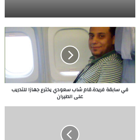
ف
ي
س
ا
ب
ق
ة
ف
ر
في سابقة فريدة.قام شاب سعودي يخترع جهازا للتدريب
ي
على الطيران
د
ة
.
خ
ق
ط
ا
و
م
ا
ش
ت