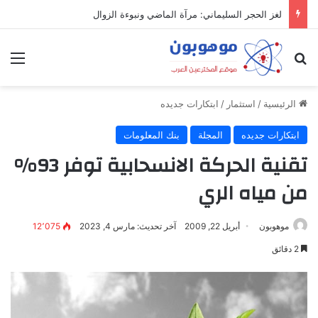
لغز الحجر السليماني: مرآة الماضي ونبوءة الزوال
بحث عن
الق
الرئيسية
/
استثمار
/
ابتكارات جديده
ابتكارات جديده
المجلة
بنك المعلومات
تقنية الحركة الانسحابية توفر 93%
من مياه الري
موهوبون
أبريل 22, 2009
آخر تحديث: مارس 4, 2023
12٬075
2 دقائق