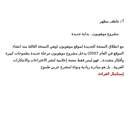
أ / عاطف مظهر
مشروع موهوبون.. بداية جديدة
مع انطلاق النسخة الجديدة لموقع موهوبون (وهي النسخة الثالثة منذ انشاء
الموقع في العام 2007) يدخل مشروع موهوبون مرحلة جديدة بطموحات كبيرة
وأفكار متجددة… فهو ليس فقط منصة إعلامية لنشر الاختراعات والابتكارات
العربية.. بل هو مبادرة ريادية ونواة لمشرع عربي طموح
إستكمال القراءة