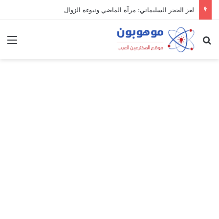
لغز الحجر السليماني: مرآة الماضي ونبوءة الزوال
بحث عن
الق