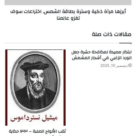
ز
آ
أبرزها مرآة ذكية وسترة بطاقة الشمس. اختراعات سوف
ر
ة
تغزو عالمنا
ل
ذ
ن
ك
ق
ي
مقالات ذات صلة
ل
ة
ر
و
س
س
ابتكار مصيدة لمكافحة حشرة جعل
ا
ت
الورد الزغبي في أشجار المشمش
ئ
ر
ديسمبر 10, 2025
ل
ة
م
ب
س
ط
م
ا
و
ق
ع
ة
ة
ا
ل
ل
ش
ش
ر
م
ثقب الألواح الصلبة – ١٣٣ حكاية
ي
س