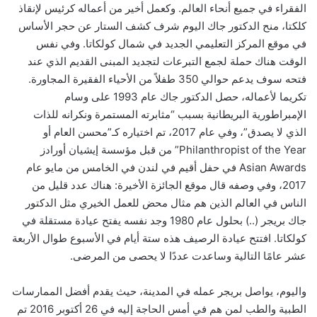
الفقراء في جميع أنحاء العالم. وكعمل أخير من أعماله كرئيس لإنقاذ
كلكتا، منح الدكتور جاك اليوم شرف كشف الستار عن حجر الأساس
في موقع المركز التعليمي الجديد في شمال كولكاتا. وفي نفس
الوقت هناك حملة لجمع التبرعات لتجديد المبنى القديم الذي عند
فتحه سوف يدعم حوالي 350 طفلاً من الأحياء الفقيرة المجاورة.
تكريما لأعماله، حصل الدكتور جاك عام 1993 على وسام
الإمبراطورية البريطانية بسبب “مثابرته المستمرة ونكرانه للذات
الذي لا يصدق”، وفي عام 2017، تم اختياره كـ”محسن العام أو
Philanthropist of the Year” من قبل مؤسسة إيشيان أورادز
Asian Awards في حفل أقيم في لندن في الخامس من مايو عام
2017، وفي وصفه قال موقع الجائزة الأخيرة: هناك عدد قليل من
الناس في العالم الذين هم مثال محض للعمل الخيري مثل الدكتور
جاك بريجر (..) بحلول عام 1980 وجد نفسه يفتح عيادة مستقلة في
كولكاتا. افتتح عيادة الرصيف هذه ستة أيام في الأسبوع طوال الأربعة
عشر عامًا التالية وساعدت عددًا لا يحصى من المرضى.
واليوم، يواصل بريجر عمله في المدينة، حيث يقدم أفضل الممارسات
الطبية والطب لمن هم في أمس الحاجة إليه في 26 أكتوبر 2016 تم