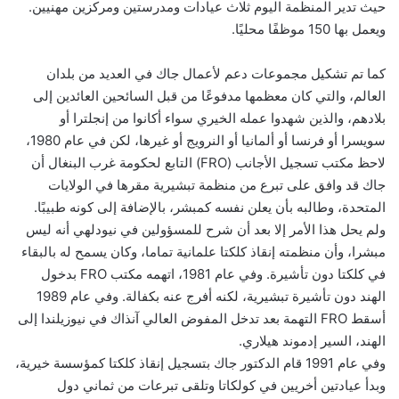
حيث تدير المنظمة اليوم ثلاث عيادات ومدرستين ومركزين مهنيين.
ويعمل بها 150 موظفًا محليًا.
كما تم تشكيل مجموعات دعم لأعمال جاك في العديد من بلدان
العالم، والتي كان معظمها مدفوعًا من قبل السائحين العائدين إلى
بلادهم، والذين شهدوا عمله الخيري سواء أكانوا من إنجلترا أو
سويسرا أو فرنسا أو ألمانيا أو النرويج أو غيرها، لكن في عام 1980،
لاحظ مكتب تسجيل الأجانب (FRO) التابع لحكومة غرب البنغال أن
جاك قد وافق على تبرع من منظمة تبشيرية مقرها في الولايات
المتحدة، وطالبه بأن يعلن نفسه كمبشر، بالإضافة إلى كونه طبيبًا.
ولم يحل هذا الأمر إلا بعد أن شرح للمسؤولين في نيودلهي أنه ليس
مبشرا، وأن منظمته إنقاذ كلكتا علمانية تماما، وكان يسمح له بالبقاء
في كلكتا دون تأشيرة. وفي عام 1981، اتهمه مكتب FRO بدخول
الهند دون تأشيرة تبشيرية، لكنه أفرج عنه بكفالة. وفي عام 1989
أسقط FRO التهمة بعد تدخل المفوض العالي آنذاك في نيوزيلندا إلى
الهند، السير إدموند هيلاري.
وفي عام 1991 قام الدكتور جاك بتسجيل إنقاذ كلكتا كمؤسسة خيرية،
وبدأ عيادتين أخريين في كولكاتا وتلقى تبرعات من ثماني دول