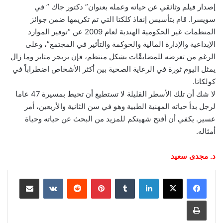
إصدار فيلم وثائقي عن حياته وعمله بعنوان” دكتور جاك ” في
سويسرا. قام بتأسيس إنقاذ كلكتا التي تم تكريمها ضمن جوائز
المنظمات غير الحكومية الهندية لعام 2009 عن “توفير الموارد
الإبداعية والإدارة المالية والحوكمة والتأثير في المجتمع”، وعلى
الرغم من تعرضه للمضايقًات بشكل منتظم، فإن بريجر مثابر وما زال
يمثل اليوم ثورة في الرعاية الصحية بين أكثر الأشخاص اضطراباً في
كولكاتا.
لا شك أن تلك الأسطر القليلة لا تستطيع أن تحيط بمسيرة 47 عاما
لرجل بدأ حياته المهنية الطبية وهو في سن الثانية والأربعين، أمر
عسير. يكفي أن أفتح شهيتكم للمزيد من البحث عن حياته وحياة
أمثاله.
د. مجدى سعيد
لينكدإن
‏Tumblr
بينتيريست
‏Reddit
‏VKontakte
مشاركة عبر البريد
طباعة