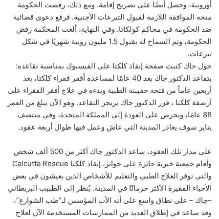
أوروبية، وحصل أيضًا على تصريح إقامة. ومع ذلك، رفضت الحكومة
منحه الموافقة اللازمة لقبول التبرعات الأجنبية. فرفع دعوى قضائية
ضد الحكومة في محاكم كولكاتا. وفي النهاية، ألغت المحكمة رفض
الحكومة، وتم السماح له بقبول 1.5 مليون روبية شهريًا في شكل
تبرعات.
حول جاك كتبت صفحة إنقاذ كلكتا على الفيسبوك بمناسبة تقاعده:
يتقاعد الدكتور جاك بعد 40 عامًا لمساعدة أفقر فقراء كلكتا، بعد
أربعين عاماً من فتحه حقيبته الطبية وبدءه في علاج أفقر الفقراء على
أرصفة كلكتا ، قرر الدكتور جاك بريجر التقاعد. وهو الآن يبلغ من العمر
88 عامًا، ويحرص على العودة إلى المملكة المتحدة، وفي منتصف
يناير سوف يغادر المدينة التي عاش وعمل فيها طوال أربعة عقود.
على مدار تلك العقود، ساعد الدكتور جاك أكثر من 500 ألف شخص
وأقام جمعية خيرية حائزة على جوائز، إنقاذ كلكتا Calcutta Rescue
والتي توفر العلاج الطبي والتعليم للأشخاص الذين يعيشون في بعض
الأحياء الفقيرة الأكثر حرمانًا في المدينة. يُنظر إلى الطبيب البريطاني
–جاك – على نطاق واسع على أنه الأب المؤسس لـ”طب الشوارع”،
وقد ساعد في إطلاق العديد من الممارسات المستخدمة الآن لعلاج