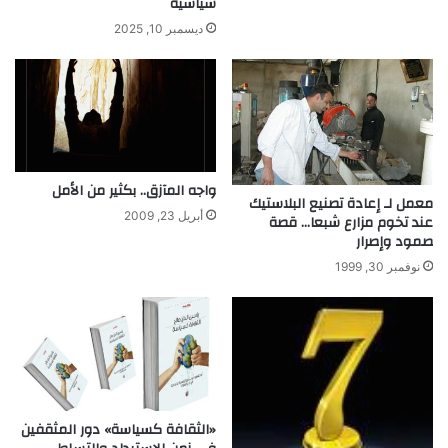
سياسية
ح
.
ة
ا
ديسمبر 10, 2025
م
خ
ن
ت
ا
ر
ل
ا
ن
ع
ا
ا
س
ت
واجه المآزق.. بكثير من الأمل
س
معمل لـ إعادة تصنيع البلاستيك
أبريل 23, 2009
و
عند تخوم مزارع شبعا… قصة
صمود وإصرار
ف
ت
نوفمبر 30, 1999
غ
ز
و
ع
ا
ل
م
«الثقافة كسياسة» دور المثقفين
ن