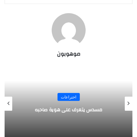
موهوبون
المجلة
طفل مصري يخرج قصاصات الورق من أنفه
وفمه