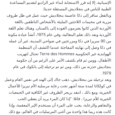
الإسبانية، إلا إنه قرر الاستجابة لنداء عبر الراديو لتقديم المساعدة
الطبية للناس في بنجلاديش المستقلة حديثا.
وبالفعل سافر إلى دكا عاصمة بنجلاديش حيث عمل في ظل ظروف
مزرية في مخيمات اللاجئين المليئة بالأشخاص الناطقين باللغة
الأوردية الذين كانوا يعتزمون العودة إلى باكستان. وهناك تعلم اللغة
الأوردية وبعد ذلك تعلم البنغالية، وفي عام 1975، أنشأ عيادة مكونة
من 90 سريرا في دكا ومزرعتين في ضواحي المدينة. غير أن عمله
في دكا وصل إلى نهايته المفاجئة عندما اكتشف أن المنظمة
الهولندية غير الحكومية Terre des Hommes تحتال لتهريب
الأطفال، وومن ثم قام بكشف الأمر على الرغم من أن حكومة
بنجاديش حذرته من ذلك، ومن ثم تم ترحيله إلى بانكوك في عام
1979.
وبعد ترحيله من بنجلاديش، ذهب جاك إلى الهند في نفس العام وعمل
في كولكاتا لمدة ستة أشهر تحت رعاية مرسلية الأم تيريزا للأعمال
الخيرية، ومع ذلك ، انتقد بريجر الظروف غير الكافية في الجمعيات
الخيرية للأم تيريزا ، قائلا: “إذا كان المرء يريد أن يعطي الحب
والتفاهم والرعاية، يجب على المرء أن يستخدم الإبر المعقمة، وإذا
كانت هذه ربما هذا واحدة من أغنى المرسليات في العالم، مع ذلك