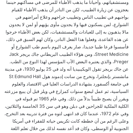
ومستشفياتهم، وأحيانا ما يذهب الأطباء للمرضى في مساكنهم حينما
يعجزون عن زيارة الطبيب، لكن من النادر أن يذهب الأطباء للقيام
بواجبهم في تطبيب الناس وتطييب جراحهم وعلاج أمراضهم في
الشوارع، لمن يسكنون فيها ولا يجدون مأوى يؤيهم أو لمن لا يجدون
مالا يذهبون به إلى للعيادات والمستشفيات، لكن بعض الأطباء خرجوا
عن هذه القاعدة، وفعلوا هذا الفعل النادر، و
كان لهم السبق في ذلك،
فأسسوا فرعا طبيا جديدا، صار يعرف اليوم باسم طب الشوارع أو
Street Medicine، ومن هؤلاء الطبيب البريطاني جاك بريجر Jack
Preger، والذي يعتبره البعض الأب المؤسس لهذا النوع من الطب.
عن جاك بريجر تقول الويكيبيديا أنه ولد في 25 يوليو 1930، في مدينة
مانشستر بإنجلترا، وتخرج من سانت إدموند هول St Edmund Hall
في جامعة أكسفورد بشهادة الدراسات العليا في الاقتصاد والعلوم
السياسية، ثم عمل لبضع سنوات كمزارع في ويلز قبل أن يبيع مزرعته
ويقرر أن يصبح طبيباً بدلاً من ذلك. وفي عام 1965 تم قبوله في
الكلية الملكية للجراحين في دبلن وهو في سن 35 الخامسة والثلاثين،
وفي عام 1972، عندما كان قد انتهى لتوه من فترة تدريبه بعد التخرج،
وعلى الرغم من أن خططه كانت تكريس حياته للفقراء في أمريكا
الجنوبية أو الوسطى، وكان قد أعد نفسه لذلك من خلال تعلم اللغة