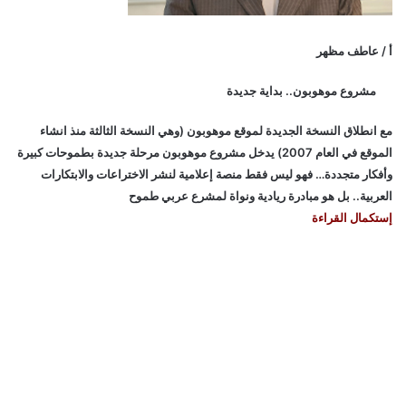
أ / عاطف مظهر
مشروع موهوبون.. بداية جديدة
مع انطلاق النسخة الجديدة لموقع موهوبون (وهي النسخة الثالثة منذ انشاء
الموقع في العام 2007) يدخل مشروع موهوبون مرحلة جديدة بطموحات كبيرة
وأفكار متجددة… فهو ليس فقط منصة إعلامية لنشر الاختراعات والابتكارات
العربية.. بل هو مبادرة ريادية ونواة لمشرع عربي طموح
إستكمال القراءة