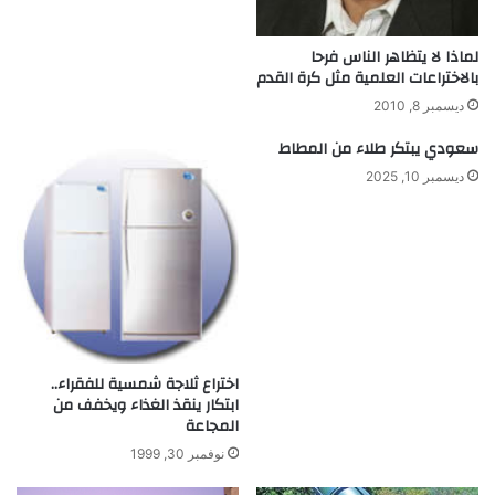
ا
ل
م
لماذا لا يتظاهر الناس فرحا
ن
بالاختراعات العلمية مثل كرة القدم
ا
ديسمبر 8, 2010
خ
ي
سعودي يبتكر طلاء من المطاط
ة
ديسمبر 10, 2025
اختراع ثلاجة شمسية للفقراء..
ابتكار ينقذ الغذاء ويخفف من
المجاعة
نوفمبر 30, 1999