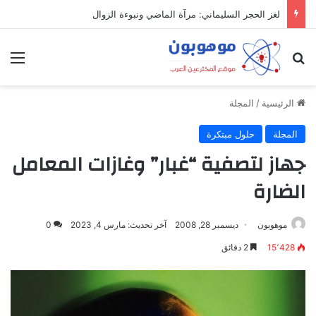
لغز الحجر السليماني: مرآة الماضي ونبوءة الزوال
بحث عن
الق
الرئيسية
/
المجلة
المجلة
حلول مبتكرة
جهاز لتصفية “غبار” وغازات المعامل
الضارة
موهوبون
ديسمبر 28, 2008
آخر تحديث: مارس 4, 2023
0
15٬428
2 دقائق