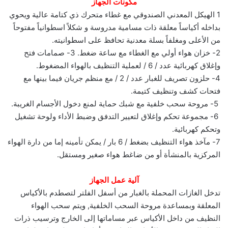
مكونات الجهاز
1 الهيكل المعدني الصندوقي مع غطاء متحرك ذي كتامة عالية ويحوي
بداخله أكياساً معلقة ذات مسامية مدروسة و شكلاً اسطوانياً مفتوحاً
من الأعلى ومغلفاً بسلة معدنية تحافظ على اسطوانيته.‏
2- خزان هواء أولي مع الغطاء مع ساعة ضغط.‏ 3- صمامات فتح
وإغلاق كهربائية عدد / 6 / لعملية التنظيف بالهواء المضغوط.‏
4- حلزون تصريف للغبار عدد / 2 / مع منظم جريان فيما بينها مع
فتحات كشف وتنظيف كتيمة.
‏ 5- مروحة سحب خلفية مع شبك حماية لمنع دخول الأجسام الغريبة.
‏ 6- مجموعة تحكم وإغلاق لتعيير التدفق وضبط الأداء ولوحة تشغيل
وتحكم كهربائية.‏
7- مآخذ هواء التنظيف بضغط / 6 بار / يمكن تأمينه إما من دارة الهواء
المركزية بالمنشأة أو من ضاغط هواء صغير ومستقل.‏
آلية عمل الجهاز
تدخل الغازات المحملة بالغبار من أسفل الفلتر لتصطدم بالأكياس
المعلقة وبمساعدة مروحة السحب الخلفية, ويتم سحب الهواء
النظيف من داخل الأكياس عبر مساماتها إلى الخارج وترسيب ذرات