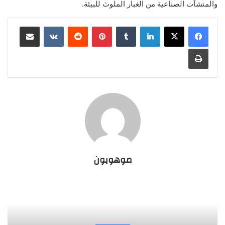
والمنشآت الصناعية من الغبار الملوث للبيئة.‏
لينكدإن
‏Tumblr
بينتيريست
‏Reddit
‏VKontakte
مشاركة عبر البريد
طباعة
موهوبون