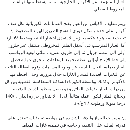
الغبار المتجمعة عن الأكياس الخارجية, أما ما يسقط منها فيتلقاه
المخروط السفلي.
ويتم تنظيف الأكياس من الغبار بفتح الصمامات الكهربائية لكل صف
أكياس على حدة وبشكل دوري لتفسح الطريق للهواء المضغوط إذ
تحدث نبضة هواء عكسية بزمن لا يتعدى أعشار الثانية وبضغط /6 بار/
أما الغبار المترسب في أسفل الفلتر المخروطي فينتقل عبر حلزون
أولي إلى منظم جريان ثم إلى حلزون تصريف نهائي ليعيد الرواسب
إلى خط الإنتاج أو إلى نقطة تجميع المخلفات. وتجري عملية فصل
الغبار بعملية النخل الناجمة عن وجود المسامات وقوة العطالة الناتجة
عن التغيرات العديدة لمسار الغازات خلال مرورها وحتى اصطدامها
بالأكياس وكذلك بواسطة الكهرباء الساكنة المتعاكسة القطبية بين كل
من ذرات الغبار وقماش الفلتر, وهو يفصل معظم الذرات الدقيقة
ويحتاج الفلتر ليكون عمله مثالياً إلى أن لا يتجاوز حرارة الغاز ال/140
درجة مئوية ورطوبته / 4غ/م3‏
إن مميزات الجهاز والدقة الشديدة في مواصفاته وقياساته تدل على
قدرته العالية على التنقية و خاصة في تصفية غازات المعامل