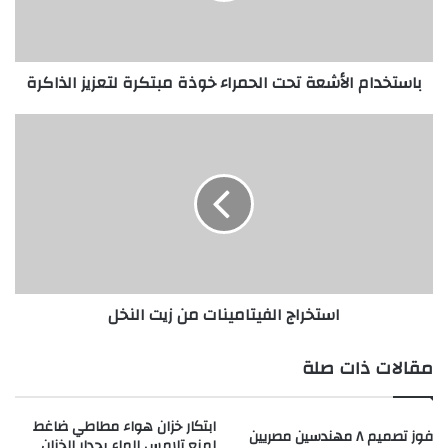
لتعزيز
الذاكرة
باستخدام الأشعة تحت الحمراء خوذة مبتكرة لتعزيز الذاكرة
استخراج
الفيتامينات
من
زيت
النخل
استخراج الفيتامينات من زيت النخل
مقالات ذات صلة
ابتكار خزان هواء مطاطي ضاغط
فوز تصميم ٨ مهندسين مصريين
لمنع تلامس الماء بجدار الخزان