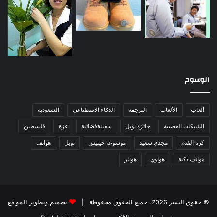
الوسوم
ألعاب
الألعاب
الترجمة
الذكاء الاصطناعي
السعودية
الشبكات العصبية
جائزة نوبل
سفينةفضائية
غزة
فلسطين
كرة القدم
مجدي سعيد
موسوعة جينيس
نوبل
هواتف
هواتف ذكية
هواوي
هونار
© حقوق النشر 2026، جميع الحقوق محفوظة |
تصميم وتطوير المواقع