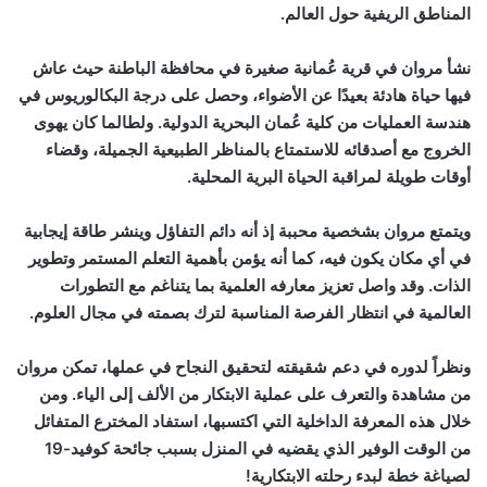
المناطق الريفية حول العالم.
نشأ مروان في قرية عُمانية صغيرة في محافظة الباطنة حيث عاش
فيها حياة هادئة بعيدًا عن الأضواء، وحصل على درجة البكالوريوس في
هندسة العمليات من كلية عُمان البحرية الدولية. ولطالما كان يهوى
الخروج مع أصدقائه للاستمتاع بالمناظر الطبيعية الجميلة، وقضاء
أوقات طويلة لمراقبة الحياة البرية المحلية.
ويتمتع مروان بشخصية محببة إذ أنه دائم التفاؤل وينشر طاقة إيجابية
في أي مكان يكون فيه، كما أنه يؤمن بأهمية التعلم المستمر وتطوير
الذات. وقد واصل تعزيز معارفه العلمية بما يتناغم مع التطورات
العالمية في انتظار الفرصة المناسبة لترك بصمته في مجال العلوم.
ونظراً لدوره في دعم شقيقته لتحقيق النجاح في عملها، تمكن مروان
من مشاهدة والتعرف على عملية الابتكار من الألف إلى الياء. ومن
خلال هذه المعرفة الداخلية التي اكتسبها، استفاد المخترع المتفائل
من الوقت الوفير الذي يقضيه في المنزل بسبب جائحة كوفيد-19
لصياغة خطة لبدء رحلته الابتكارية!