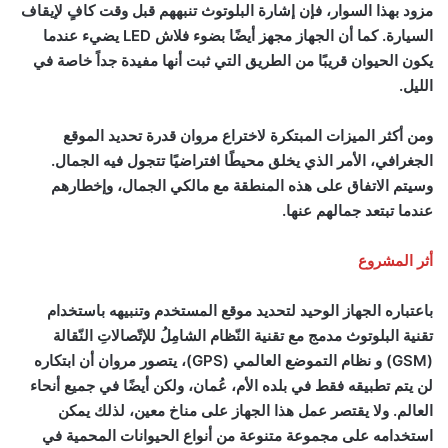
مزود بهذا السوار، فإن إشارة البلوتوث تنبههم قبل وقت كافٍ لإيقاف
السيارة. كما أن الجهاز مجهز أيضًا بضوء فلاش
LED
يضيء عندما
يكون الحيوان قريبًا من الطريق التي ثبت أنها مفيدة جداً خاصة في
الليل.
ومن أكثر الميزات المبتكرة لاختراع مروان قدرة تحديد الموقع
الجغرافي، الأمر الذي يخلق محيطًا افتراضيًا تتجول فيه الجمال.
وسيتم الاتفاق على هذه المنطقة مع مالكي الجمال، وإخطارهم
عندما تبتعد جمالهم عنها.
أثر المشروع
باعتباره الجهاز الوحيد لتحديد موقع المستخدم وتنبيهه باستخدام
تقنية البلوتوث مدمج مع تقنية النّظام الشامِلُ للإتّصالاتِ النّقالة
(
GSM
) و نظام التموضع العالمي (
GPS
)، يتصور مروان أن ابتكاره
لن يتم تطبيقه فقط في بلده الأم، عُمان، ولكن أيضًا في جميع أنحاء
العالم. ولا يقتصر عمل هذا الجهاز على مناخ معين، لذلك يمكن
استخدامه على مجموعة متنوعة من أنواع الحيوانات المحمية في