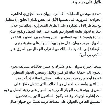
والإبل على حدٍ سواء.
يتصدى مهندس العمليات العُماني، مروان حمد الجهْوَري لظاهرة
الحوادث المرورية التى تسببها الأبل فى بعض بلدان الخليج، إذ يتعامل
مع مخاطر الإبل الشاردة على الطرق الصحراوية. وذلك من خلال
ابتكاره لجهاز يشبه السوار يتم تثبيته على رقبة الجمل ويقوم ببث
إشارة بلوتوث لتنبيه السائقين الذين يستخدمون التطبيق الخاص
بالجهاز بوجود حيوان ضال مزود بهذا السوار على مقربة منهم.
بالإضافة إلى ذلك ينبه المالك من اقتراب الجمال من الطرق عبر
الـ”جي بي أس”.
يهدف اختراع مروان الذي يشارك به ضمن فعاليات مسابقة نجوم
العلوم, إلى حماية حياة الراكبين والإبل. ويمضي الجهاز المتطور
خطوة أبعد من مجرد تحديد مواقع الجمال الضالة، إذ أنه يحذر
السائقين وأصحاب الجمال من الحالات التي تشكل خطرًا على
الطريق. ويتم تثبيت الجهاز الذي يشبه السوار على رقبة الجمل ويقوم
ببث إشارة بلوتوث. وعندما يكون السائقون الذين يستخدمون
التطبيق الخاص بالجهاز، على مسافة قريبة نسبيًا من حيوان ضال